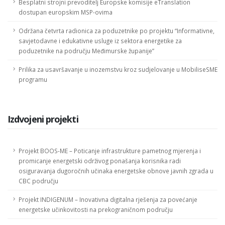
Besplatni strojni prevoditelj Europske komisije eTranslation
dostupan europskim MSP-ovima
Održana četvrta radionica za poduzetnike po projektu “Informativne,
savjetodavne i edukativne usluge iz sektora energetike za
poduzetnike na području Međimurske županije”
Prilika za usavršavanje u inozemstvu kroz sudjelovanje u MobiliseSME
programu
Izdvojeni projekti
Projekt BOOS-ME – Poticanje infrastrukture pametnog mjerenja i
promicanje energetski održivog ponašanja korisnika radi
osiguravanja dugoročnih učinaka energetske obnove javnih zgrada u
CBC području
Projekt INDIGENUM – Inovativna digitalna rješenja za povećanje
energetske učinkovitosti na prekograničnom području