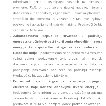
određivanje rizika i osjetljivosti vezanih uz klimatske
promjene, RVA), principu zelene (javne) nabave, mjerama
definiranih u nacionalnim, regionalnim i lokalnim planskim i
strateškim dokumentima, a vezanih uz MSP-ove, njihovo
poslovanje i upravljanje klimatskim rizicima. Predavači će biti
zaposlenici MENEA-e.
Zakonodavstvo Republike Hrvatske u području
energetske učinkovitosti i korištenja obnovljivih izvora
energije te usporedba istoga sa zakonodavstvom
Europske unije –
poduzetnicima će se prikazati svi trenutno
važeći zakoni, podzakonski akti, propisi, ali i planski
dokumenti koji su vezani uz energetiku te su bitni za
poboljšanje poslovanja poduzeća na području županije.
Predavači će biti zaposlenici MENEA-e.
Proces od ideje do izgradnje i stavljanja u pogon
elektrana koje koriste obnovljive izvore energije –
Poduzetnike ćemo informirati o trenutno važećim propisima,
zakonodavstvu i pravilnicima u Hrvatskoj. Također, osim
predavača iz MENEA-e, primjere dobre prakse prikazat će i