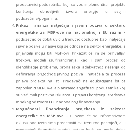
predstavnici poduzetnika koji su već implementirali projekte
korištenja obnovljivih izvora energije u svojim
poduzećima/pogonima.
Prikaz i analiza natječaja i javnih poziva u sektoru
energetike za MSP-ove na nacionalnoj i EU razini –
poduzetnici će dobiti uvid u trenutno dostupne, kao i natječaje
i javne pozive u najavi koji se odnose na sektor energetike, a
prijavitelji mogu biti MSP-ovi. Prikazat će im se prihvatljivi
troškovi, modeli (su)financiranja, kao i sam proces od
identifikacije problema, pronalaska adekvatnog rješenja do
definiranja prigodnog javnog poziva i natječaja te procesa
prijave projekta na isti. Predavači na edukacijama bit će
zaposlenici MENEA-e, a planiramo angažirati i poduzetnike koji
su već imali pozitivna iskustva u prijavi i korištenju sredstava
iz nekog od izvora EU i nacionalnog financiranja.
Mogućnosti financiranja projekata iz sektora
energetike za MSP-ove –
u ovom će se informativnom
ciklusu poduzetnicima predstaviti svi trenutno postojeći, ali i
predstojeći financijski modeli putem kojih se može dobiti