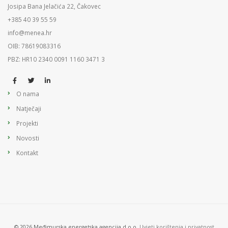
Josipa Bana Jelačića 22, Čakovec
+385 40 39 55 59
info@menea.hr
OIB: 78619083316
PBZ: HR10 2340 0091 1160 3471 3
O nama
Natječaji
Projekti
Novosti
Kontakt
© 2026 Međimurska energetska agencija d.o.o.
Uvjeti korištenja i privatnost