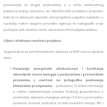
povezivanja sa drugim poduzećima, a u svrhu međusobnog
prijenosa znanja, iskustava, ali i identificiranih problema i prepreka.
Kako bi se aktivnosti započete ovim projektom uspješno nastavile i u
razdoblju nakon njegove provedbe, Agencija će nadograditi svoje
postojeće web stranice novim, ažuriranim informacijama alatima.
Ciljevi i očekivani rezultati projekta:
Organizirat će se pet informativnih radionica za MSP-ove na sljedeće
teme:
Povećanje energetske učinkovitosti i korištenja
obnovljivih izvora energije u poduzećima i proizvodnim
procesima s osvrtom na prilagodbu poslovanja
klimatskim promjenama
– poduzetnici će dobiti informacije
o načinu implementacije principa kružnog gospodarstva u
poslovanje, mjerama smanjenja emisije CO2 kroz proizvodne i
poslovne procese poduzeća (izrada inventara emisija, BEI i