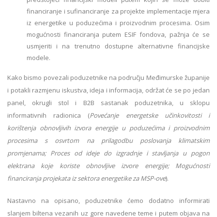
financiranje i sufinanciranje za projekte implementacije mjera
iz energetike u poduzećima i proizvodnim procesima. Osim
mogućnosti financiranja putem ESIF fondova, pažnja će se
usmjeriti i na trenutno dostupne alternativne financijske
modele.
Kako bismo povezali poduzetnike na području Međimurske županije
i potakli razmjenu iskustva, ideja i informacija, održat će se po jedan
panel, okrugli stol i B2B sastanak poduzetnika, u sklopu
informativnih radionica (
Povećanje energetske učinkovitosti i
korištenja obnovljivih izvora energije u poduzećima i proizvodnim
procesima s osvrtom na prilagodbu poslovanja klimatskim
promjenama; Proces od ideje do izgradnje i stavljanja u pogon
elektrana koje koriste obnovljive izvore energije; Mogućnosti
financiranja projekata iz sektora energetike za MSP-ove
).
Nastavno na opisano, poduzetnike ćemo dodatno informirati
slanjem biltena vezanih uz gore navedene teme i putem objava na