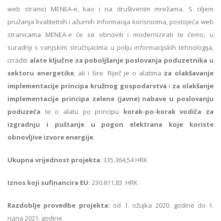
web stranici MENEA-e, kao i na društvenim mrežama. S ciljem
pružanja kvalitetnih i ažurnih informacija korisnicima, postojeća web
stranicama MENEA-e će se obnoviti i modernizirati te ćemo, u
suradnji s vanjskim stručnjacima u polju informacijskih tehnologija,
izraditi
alate ključne za poboljšanje poslovanja poduzetnika u
sektoru energetike
, ali i šire. Riječ je o alatima
za olakšavanje
implementacije principa kružnog gospodarstva
i
za olakšanje
implementacije principa zelene (javne) nabave u poslovanju
poduzeća
te o alatu po principu
korak-po-korak vodiča za
izgradnju i puštanje u pogon elektrana koje koriste
obnovljive izvore energije
.
Ukupna vrijednost projekta
: 335.364,54 HRK
Iznos koji sufinancira EU:
230.811,83 HRK
Razdoblje provedbe projekta:
od 1. ožujka 2020. godine do 1.
rujna 2021. godine