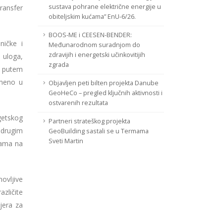
sustava pohrane električne energije u
ransfer
obiteljskim kućama” EnU-6/26.
BOOS-ME i CEESEN-BENDER:
ničke i
Međunarodnom suradnjom do
zdravijih i energetski učinkovitijih
 uloga,
zgrada
. putem
smeno u
Objavljen peti bilten projekta Danube
GeoHeCo – pregled ključnih aktivnosti i
ostvarenih rezultata
getskog
Partneri strateškog projekta
s drugim
GeoBuilding sastali se u Termama
Sveti Martin
zama na
ovljive
zličite
jera za