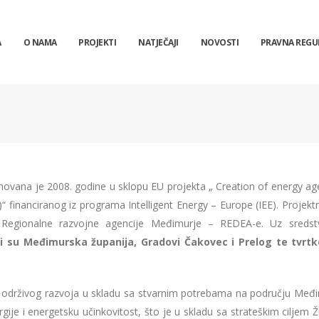
A
O NAMA
PROJEKTI
NATJEČAJI
NOVOSTI
PRAVNA REGU
vana je 2008. godine u sklopu EU projekta „ Creation of energy ag
)“ financiranog iz programa Intelligent Energy – Europe (IEE). Projekt
i Regionalne razvojne agencije Međimurje – REDEA-e. Uz sreds
li su Međimurska županija, Gradovi Čakovec i Prelog te tvrt
i održivog razvoja u skladu sa stvarnim potrebama na području Međ
gije i energetsku učinkovitost, što je u skladu sa strateškim ciljem 