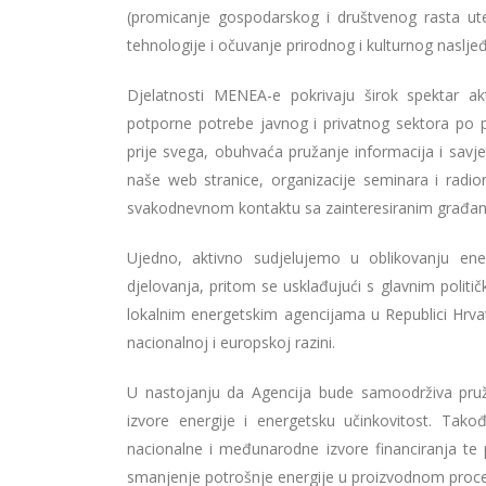
(promicanje gospodarskog i društvenog rasta ut
tehnologije i očuvanje prirodnog i kulturnog nasljeđ
Djelatnosti MENEA-e pokrivaju širok spektar akt
potporne potrebe javnog i privatnog sektora po pi
prije svega, obuhvaća pružanje informacija i savje
naše web stranice, organizacije seminara i radi
svakodnevnom kontaktu sa zainteresiranim građa
Ujedno, aktivno sudjelujemo u oblikovanju ene
djelovanja, pritom se usklađujući s glavnim politič
lokalnim energetskim agencijama u Republici Hrv
nacionalnoj i europskoj razini.
U nastojanju da Agencija bude samoodrživa pruž
izvore energije i energetsku učinkovitost. Tako
nacionalne i međunarodne izvore financiranja t
smanjenje potrošnje energije u proizvodnom proces