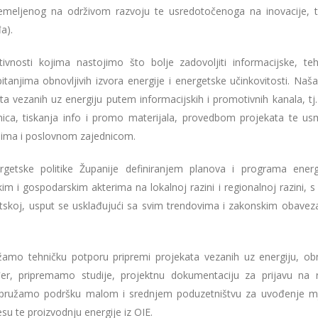
emeljenog na održivom razvoju te usredotočenoga na inovacije, t
a).
ivnosti kojima nastojimo što bolje zadovoljiti informacijske, teh
tanjima obnovljivih izvora energije i energetske učinkovitosti. Naša
ta vezanih uz energiju putem informacijskih i promotivnih kanala, tj
onica, tiskanja info i promo materijala, provedbom projekata te u
nima i poslovnom zajednicom.
rgetske politike Županije definiranjem planova i programa ener
kim i gospodarskim akterima na lokalnoj razini i regionalnoj razini, 
atskoj, usput se usklađujući sa svim trendovima i zakonskim obave
amo tehničku potporu pripremi projekata vezanih uz energiju, obn
đer, pripremamo studije, projektnu dokumentaciju za prijavu na ra
e pružamo podršku malom i srednjem poduzetništvu za uvođenje m
u te proizvodnju energije iz OIE.