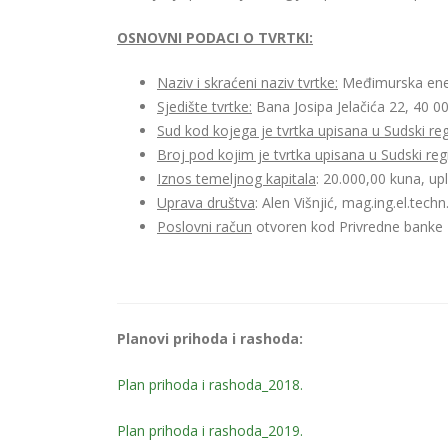
OSNOVNI PODACI O TVRTKI:
Naziv i skraćeni naziv tvrtke:
Međimurska ener
Sjedište tvrtke:
Bana Josipa Jelačića 22, 40 
Sud kod kojega je tvrtka upisana u Sudski reg
Broj pod kojim je tvrtka upisana u Sudski reg
Iznos temeljnog kapitala
: 20.000,00 kuna, upl
Uprava društva
: Alen Višnjić, mag.ing.el.techn.
Poslovni račun
otvoren kod Privredne banke 
Planovi prihoda i rashoda:
Plan prihoda i rashoda_2018.
Plan prihoda i rashoda_2019.