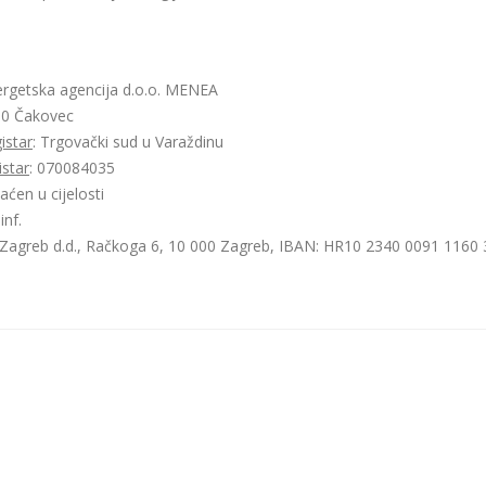
getska agencija d.o.o. MENEA
000 Čakovec
istar
: Trgovački sud u Varaždinu
istar
: 070084035
aćen u cijelosti
inf.
Zagreb d.d., Račkoga 6, 10 000 Zagreb, IBAN: HR10 2340 0091 1160 