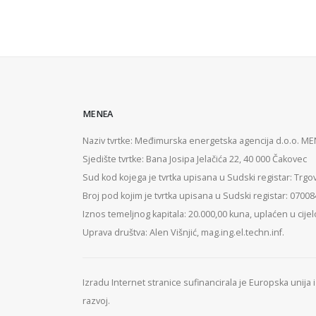
MENEA
Naziv tvrtke: Međimurska energetska agencija d.o.o. M
Sjedište tvrtke: Bana Josipa Jelačića 22, 40 000 Čakovec
Sud kod kojega je tvrtka upisana u Sudski registar: Trgo
Broj pod kojim je tvrtka upisana u Sudski registar: 0700
Iznos temeljnog kapitala: 20.000,00 kuna, uplaćen u cijel
Uprava društva: Alen Višnjić, mag.ing.el.techn.inf.
Izradu Internet stranice sufinancirala je Europska unija
razvoj.