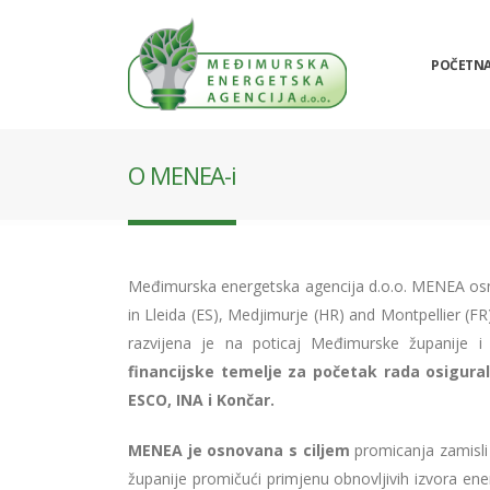
POČETN
O MENEA-i
Međimurska energetska agencija d.o.o. MENEA osno
in Lleida (ES), Medjimurje (HR) and Montpellier (FR
razvijena je na poticaj Međimurske županije 
financijske temelje za početak rada osigura
ESCO, INA i Končar.
MENEA je osnovana s ciljem
promicanja zamisl
županije promičući primjenu obnovljivih izvora ener