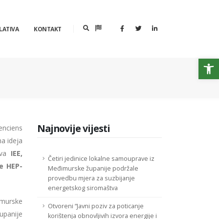
LATIVA
KONTAKT
Op
Najnovije vijesti
enciens
na ideja
tva
IEE,
Četiri jedinice lokalne samouprave iz
ke HEP-
Međimurske županije podržale
provedbu mjera za suzbijanje
energetskog siromaštva
imurske
Otvoreni “Javni poziv za poticanje
Županije
korištenja obnovljivih izvora energije i