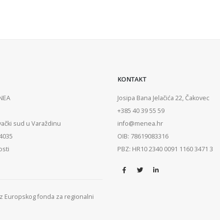
KONTAKT
ENEA
Josipa Bana Jelačića 22, Čakovec
+385 40 39 55 59
vački sud u Varaždinu
info@menea.hr
84035
OIB: 78619083316
osti
PBZ: HR10 2340 0091 1160 3471 3
 iz Europskog fonda za regionalni