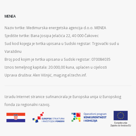
MENEA
Naziv tvrtke: Međimurska energetska agencija d.o.o. MENEA
Sjedište tvrtke: Bana Josipa Jelačića 22, 40 000 Čakovec
Sud kod kojega je tvrtka upisana u Sudski registar: Trgovački sud u
Varaždinu
Broj pod kojim je tvrtka upisana u Sudski registar: 070084035
Iznos temeljnog kapitala: 20.000,00 kuna, uplaćen u cijelosti
Uprava društva: Alen Višnjić, mag.ing.el.techn.inf.
Izradu Internet stranice sufinancirala je Europska unija iz Europskog
fonda za regionalni razvoj.