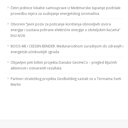
Četiri jedinice lokalne samouprave iz Međimurske županije podržale
provedbu mjera za suzbijanje energetskog siromaštva
Otvoreni “Javni poziv za poticanje korištenja obnovljivih izvora
energije i sustava pohrane električne energije u obiteljskim kućama”
EnU-6/26.
BOOS-ME i CEESEN-BENDER: Međunarodnom suradnjom do zdravijih i
energetski učinkovitijih zgrada
Objavljen peti bilten projekta Danube GeoHeCo – pregled ključnih
aktivnosti i ostvarenih rezultata
Partneri strateškog projekta GeoBuilding sastali se u Termama Sveti
Martin