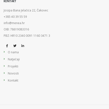
KONTAKT
Josipa Bana Jelačića 22, Čakovec
+385 40 39 55 59
info@menea.hr
OIB: 78619083316
PBZ: HR10 2340 0091 1160 3471 3
O nama
Natječaji
Projekti
Novosti
Kontakt