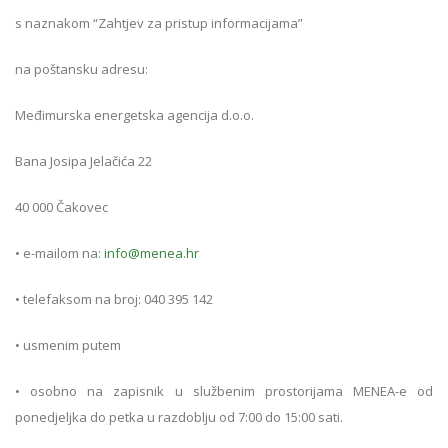
s naznakom “Zahtjev za pristup informacijama”
na poštansku adresu:
Međimurska energetska agencija d.o.o.
Bana Josipa Jelačića 22
40 000 Čakovec
• e-mailom na:
info@menea.hr
• telefaksom na broj: 040 395 142
• usmenim putem
• osobno na zapisnik u službenim prostorijama MENEA-e od
ponedjeljka do petka u razdoblju od 7:00 do 15:00 sati.