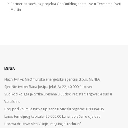
Partneri strateškog projekta GeoBuilding sastali se u Termama Sveti
Martin
MENEA
Naziv tvrtke: Međimurska energetska agencija d.o.o. MENEA
Sjedište tvrtke: Bana Josipa Jelačića 22, 40 000 Čakovec
Sud kod kojega je tvrtka upisana u Sudski registar: Trgovački sud u
Varaždinu
Broj pod kojim je tvrtka upisana u Sudski registar: 070084035
Iznos temeljnog kapitala: 20.000,00 kuna, uplaćen u cijelosti
Uprava društva: Alen Višnjić, mag.ing.el.techn.inf.