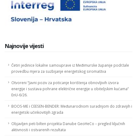
Najnovije vijesti
Četiri jedinice lokalne samouprave iz Međimurske županije podržale
provedbu mjera za suzbijanje energetskog siromaštva
Otvoreni “Javni poziv za poticanje korištenja obnovljivih izvora
energije i sustava pohrane električne energije u obiteljskim kućama”
EnU-6/26.
BOOS-ME i CEESEN-BENDER: Međunarodnom suradnjom do zdravijih i
energetski učinkovitijih zgrada
Objavljen peti bilten projekta Danube GeoHeCo – pregled ključnih
aktivnosti i ostvarenih rezultata