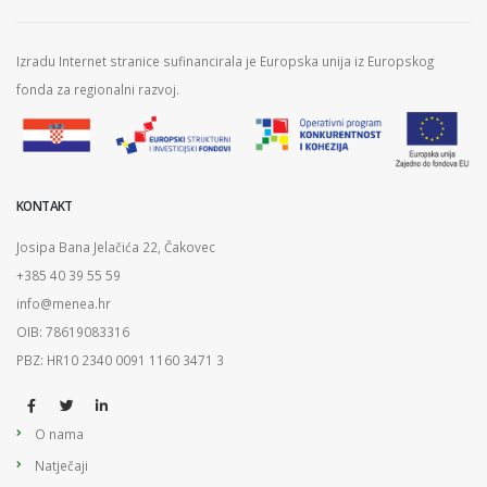
Izradu Internet stranice sufinancirala je Europska unija iz Europskog
fonda za regionalni razvoj.
KONTAKT
Josipa Bana Jelačića 22, Čakovec
+385 40 39 55 59
info@menea.hr
OIB: 78619083316
PBZ: HR10 2340 0091 1160 3471 3
O nama
Natječaji