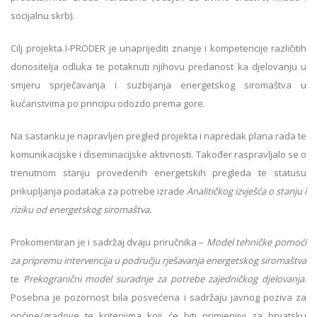
socijalnu skrb).
Cilj projekta I-PRODER je unaprijediti znanje i kompetencije različitih
donositelja odluka te potaknuti njihovu predanost ka djelovanju u
smjeru sprječavanja i suzbijanja energetskog siromaštva u
kućanstvima po principu odozdo prema gore.
Na sastanku je napravljen pregled projekta i napredak plana rada te
komunikacijske i diseminacijske aktivnosti. Također raspravljalo se o
trenutnom stanju provedenih energetskih pregleda te statusu
prikupljanja podataka za potrebe izrade
Analitičkog izvješća
o stanju i
riziku od energetskog siromaštva.
Prokomentiran je i sadržaj dvaju priručnika –
Model tehničke pomoći
za pripremu intervencija u području rješavanja energetskog siromaštva
te
Prekogranični model suradnje za potrebe zajedničkog djelovanja
.
Posebna je pozornost bila posvećena i sadržaju javnog poziva za
općine/gradove te kriterijima koji će biti primjenjivi za hrvatsku