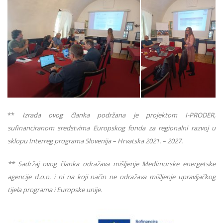
**
Izrada ovog članka podržana je projektom I-PRODER,
sufinanciranom sredstvima Europskog fonda za regionalni razvoj u
sklopu Interreg programa Slovenija – Hrvatska 2021. – 2027.
** Sadržaj ovog članka odražava mišljenje Međimurske energetske
agencije d.o.o. i ni na koji način ne odražava mišljenje upravljačkog
tijela programa i Europske unije.