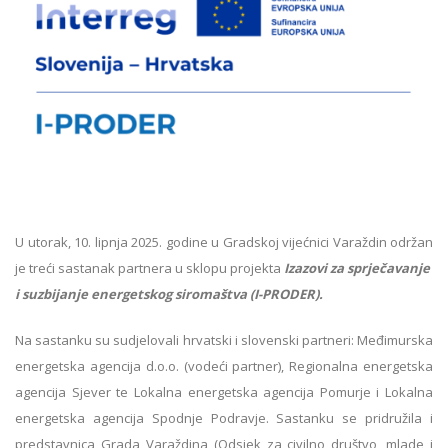
U utorak, 10. lipnja 2025. godine u Gradskoj vijećnici Varaždin održan
je treći sastanak partnera u sklopu projekta
Izazovi za sprječavanje
i suzbijanje energetskog siromaštva (I-PRODER).
Na sastanku su sudjelovali hrvatski i slovenski partneri: Međimurska
energetska agencija d.o.o. (vodeći partner), Regionalna energetska
agencija Sjever te Lokalna energetska agencija Pomurje i Lokalna
energetska agencija Spodnje Podravje. Sastanku se pridružila i
predstavnica Grada Varaždina (Odsjek za civilno društvo, mlade i