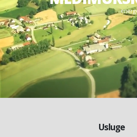
e
n
e
r
g
Usluge