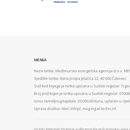
MENEA
Naziv tvrtke: Međimurska energetska agencija d.o.o. M
Sjedište tvrtke: Bana Josipa Jelačića 22, 40 000 Čakovec
Sud kod kojega je tvrtka upisana u Sudski registar: Trgo
Broj pod kojim je tvrtka upisana u Sudski registar: 0700
Iznos temeljnog kapitala: 20.000,00 kuna, uplaćen u cijel
Uprava društva: Alen Višnjić, mag.ing.el.techn.inf.
Izradu Internet stranice sufinancirala je Europska unija