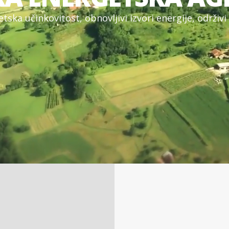
e
t
s
k
a
u
č
i
n
k
o
v
i
t
o
s
t
,
o
b
n
o
v
l
j
i
v
i
i
z
v
o
r
i
e
n
e
r
g
i
j
e
,
o
d
r
ž
i
v
i