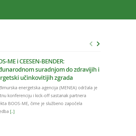
S-ME i CEESEN-BENDER:
Objavljen pe
unarodnom suradnjom do zdravijih i
GeoHeCo – pr
rgetski učinkovitijih zgrada
ostvarenih 
murska energetska agencija (MENEA) održala je
Sa zadovoljstvo
nu konferenciju i kick-off sastanak partnera
projekta Danub
ekta BOOS-ME, čime je službeno započela
najvažnijih akti
vedba
[..]
tijekom
[..]