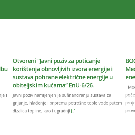
Otvoreni “Javni poziv za poticanje
BOO
dbu
korištenja obnovljivih izvora energije i
Međ
sustava pohrane električne energije u
ene
obiteljskim kućama” EnU-6/26.
Međi
počet
je i
Javni poziv namijenjen je sufinanciranju sustava za
proj
grijanje, hlađenje i pripremu potrošne tople vode putem
pro
dizalica topline, kao i ugradnji
[..]