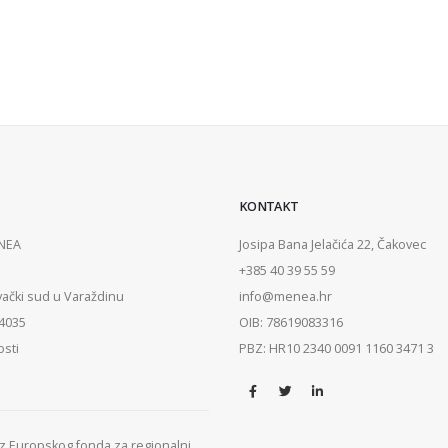
KONTAKT
ENEA
Josipa Bana Jelačića 22, Čakovec
+385 40 39 55 59
vački sud u Varaždinu
info@menea.hr
84035
OIB: 78619083316
osti
PBZ: HR10 2340 0091 1160 3471 3
 iz Europskog fonda za regionalni