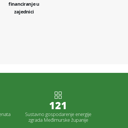
financiranje u
zajednici
130
enata
Sustavno gospodarenje energije
zgrada Međimurske županije