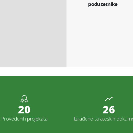
poduzetnike
21
28
Provedenih projekata
Izrađeno strateških dokum