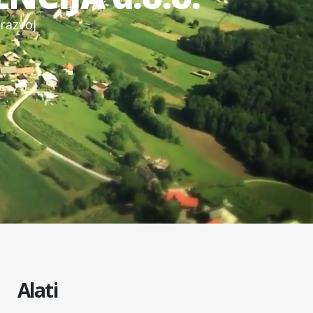
r
a
z
v
o
j
Alati