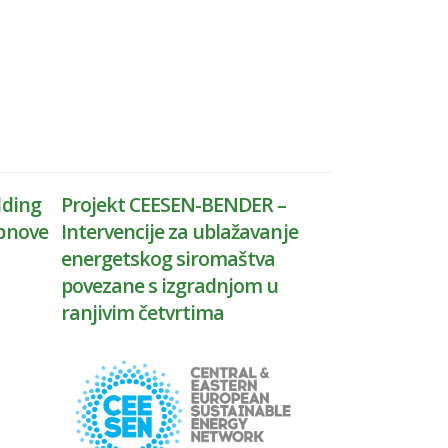
lding
Projekt CEESEN-BENDER –
obnove
Intervencije za ublažavanje
energetskog siromaštva
povezane s izgradnjom u
ranjivim četvrtima