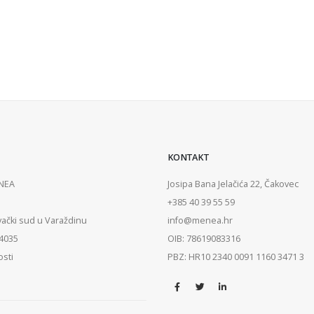
KONTAKT
ENEA
Josipa Bana Jelačića 22, Čakovec
+385 40 39 55 59
vački sud u Varaždinu
info@menea.hr
84035
OIB: 78619083316
osti
PBZ: HR10 2340 0091 1160 3471 3