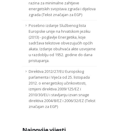
razina za minimalne zahtjeve
energetskih svojstava zgrada i dijelova
zgrada (Tekst značajan za EGP)
Posebno izdanje Službenog lista
Europske unije na hrvatskom jeziku
(2013) - poglavlje Energetika, koje
sadržava tekstove obvezujućih općih
akata. Izdanje obuhvaća akte usvojene
u razdoblju od 1952. godine do dana
pristupanja.
Direktiva 2012/27/EU Europskog
parlamenta i Vijeća od 25. listopada
2012. o energetskoj učinkovitosti,
izmjeni direktiva 2009/125/EZ i
2010/30/EU i stavljanju izvan snage
direktiva 2004/8/EZ i 2006/32/EZ (Tekst
značajan za EGP)
Najnovije vijesti