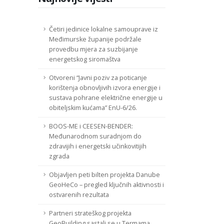
Četiri jedinice lokalne samouprave iz
Međimurske županije podržale
provedbu mjera za suzbijanje
energetskog siromaštva
Otvoreni “Javni poziv za poticanje
korištenja obnovljivih izvora energije i
sustava pohrane električne energije u
obiteljskim kućama” EnU-6/26.
BOOS-ME i CEESEN-BENDER:
Međunarodnom suradnjom do
zdravijih i energetski učinkovitijih
zgrada
Objavljen peti bilten projekta Danube
GeoHeCo – pregled ključnih aktivnosti i
ostvarenih rezultata
Partneri strateškog projekta
GeoBuilding sastali se u Termama