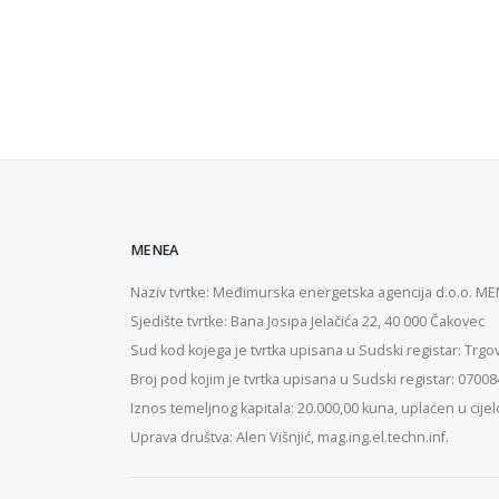
MENEA
Naziv tvrtke: Međimurska energetska agencija d.o.o. M
Sjedište tvrtke: Bana Josipa Jelačića 22, 40 000 Čakovec
Sud kod kojega je tvrtka upisana u Sudski registar: Trgo
Broj pod kojim je tvrtka upisana u Sudski registar: 0700
Iznos temeljnog kapitala: 20.000,00 kuna, uplaćen u cijel
Uprava društva: Alen Višnjić, mag.ing.el.techn.inf.