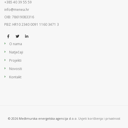
+385 40 39 55 59
info@menea.hr
OIB: 78619083316
PBZ: HR10 2340 0091 1160 3471 3
O nama
Natječaji
Projekti
Novosti
Kontakt
© 2026 Međimurska energetska agencija d.o.o.
Uvjeti korištenja i privatnost