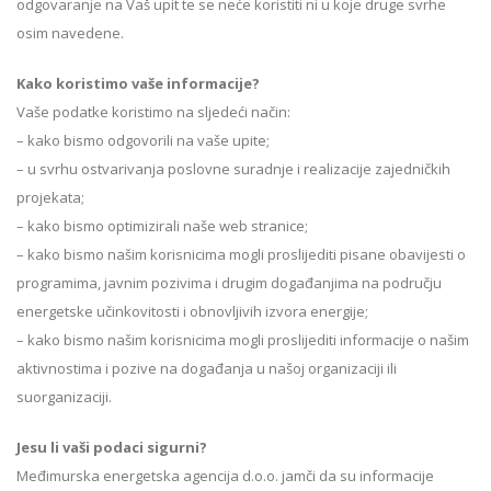
odgovaranje na Vaš upit te se neće koristiti ni u koje druge svrhe
osim navedene.
Kako koristimo vaše informacije?
Vaše podatke koristimo na sljedeći način:
– kako bismo odgovorili na vaše upite;
– u svrhu ostvarivanja poslovne suradnje i realizacije zajedničkih
projekata;
– kako bismo optimizirali naše web stranice;
– kako bismo našim korisnicima mogli proslijediti pisane obavijesti o
programima, javnim pozivima i drugim događanjima na području
energetske učinkovitosti i obnovljivih izvora energije;
– kako bismo našim korisnicima mogli proslijediti informacije o našim
aktivnostima i pozive na događanja u našoj organizaciji ili
suorganizaciji.
Jesu li vaši podaci sigurni?
Međimurska energetska agencija d.o.o. jamči da su informacije