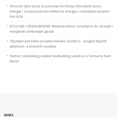
Otvoreni “Javni poziv za poticanje korištenja obnovljivih izvora
energije i sustava pohrane električne energije u obiteljskim kućama”
EnU-6/26.
BOOS-ME i CEESEN-BENDER: Međunarodnom suradnjom do zdravijih i
energetski učinkovitijih zgrada
Objavljen peti bilten projekta Danube GeoHeCo – pregled ključnih
aktivnosti i ostvarenih rezultata
Partneri strateškog projekta GeoBuilding sastali se u Termama Sveti
Martin
MENEA