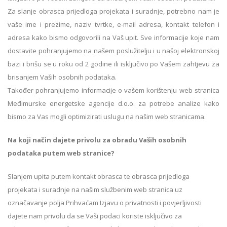
Za slanje obrasca prijedloga projekata i suradnje, potrebno nam je
vaše ime i prezime, naziv tvrtke, e-mail adresa, kontakt telefon i
adresa kako bismo odgovorili na Vaš upit. Sve informacije koje nam
dostavite pohranjujemo na našem poslužitelju i u našoj elektronskoj
bazi i brišu se u roku od 2 godine ili isključivo po Vašem zahtjevu za
brisanjem Vaših osobnih podataka.
Također pohranjujemo informacije o vašem korištenju web stranica
Međimurske energetske agencije d.o.o. za potrebe analize kako
bismo za Vas mogli optimizirati uslugu na našim web stranicama.
Na koji način dajete privolu za obradu Vaših osobnih
podataka putem web stranice?
Slanjem upita putem kontakt obrasca te obrasca prijedloga
projekata i suradnje na našim službenim web stranica uz
označavanje polja Prihvaćam Izjavu o privatnosti i povjerljivosti
dajete nam privolu da se Vaši podaci koriste isključivo za