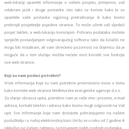
web-lokaciji upamtiti informacije o vašem posjetu, primjerice, vaš
odabrani jezik i druge postavke. Isto tako se koriste kako bi se
upamtile vaše postavke sigurnog pretraživanja ili kako bismo
prebrojili posjetitelje pojedine stranice. To može učiniti vaš sljedeći
posjet lakšim, a web-lokaciju korisnijom. Pohranu podataka možete
spriječiti postavljanjem odgovarajućeg softvera tako da kolačići ne
mogu biti instalirani, ali vam skrećemo pozornost na činjenicu da je
moguće da u tom slučaju možda nećete moći koristiti sve funkcije
ove web stranice.
Koji su nam podaci potrebni?
Vrste informacija koje su nam potrebne prvenstveno ovise o tome
kako koristite web stranice Međimurske energetske agencije d.o.o.
Za slanje obrasca upita, potrebno nam je vaše ime i prezime, e-mail
adresa, kontakt telefon i adresa kako bismo mogli odgovoriti na Vaš
upit. Sve informacije koje nam dostavite pohranjujemo na našem
poslužitelju i u našoj elektronskoj bazi i brišu se u roku od 2 godine ili
isključivo po Vašem zahtjevu za brisanjem Vaših osobnih podataka.