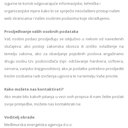
sigurne te koristi odgovarajuće informacijske, tehničke i
organizacijske mjere kako bi se spriječio neovlašteni pristup našim
web stranicama i Vašim osobnim podacima koje obrađujemo.
Prosljeđivanje vaših osobnih podataka
Vaš osobni podaci prosljeđuju se isključivo u nekom od navedenih
slučajeva: ako postoji zakonska obveza ili izričito ovlaštenje na
temelju zakona, ako za obavljanje pojedinih poslova angažiramo
drugu osobu tzv. podizvođača (npr. održavanje hardvera, softvera,
servera, vanjsko knjigovodstvo); ako je podatke potrebno proslijediti
trećim osobama radi izvršenja ugovora te na temelju Vaše privole.
Kako možete nas kontaktirati?
Ako imate bilo kakvih pitanja u vezi ovih propisa ili nam želite poslati
svoje primjedbe, možete nas kontaktirati na:
Voditelj obrade:
Međimurska energetska agencija d.o.o.