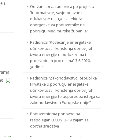
e i
Održana prva radionica po projektu
“Informativne, savjetodavne i
edukativne usluge iz sektora
energetike za poduzetnike na
području Međimurske županije”
Radionica “Povećanje energetske
učinkovitosti i korištenja obnovljivih
izvora energije u poduzećima i
proizvodnim procesima” 3.6.2020.
godine
grama
Radionica “Zakonodavstvo Republike
ne,
[..]
Hrvatske u području energetske
učinkovitosti i korištenja obnovljivih
izvora energije te usporedba istoga sa
zakonodavstvom Europske unije”
Poduzetnicima ponovno na
raspolaganju COVID-19 zajam za
obrtna sredstva