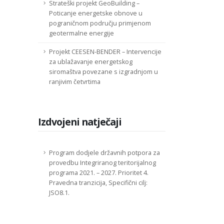
Strateški projekt GeoBuilding –
Poticanje energetske obnove u
pograničnom području primjenom
geotermalne energije
Projekt CEESEN-BENDER – Intervencije
za ublažavanje energetskog
siromaštva povezane s izgradnjom u
ranjivim četvrtima
Izdvojeni natječaji
Program dodjele državnih potpora za
provedbu Integriranog teritorijalnog
programa 2021. – 2027. Prioritet 4.
Pravedna tranzicija, Specifični cilj:
JSO8.1.