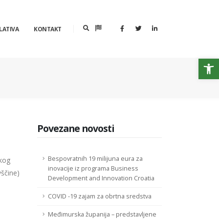
LATIVA
KONTAKT
Op
Povezane novosti
Bespovratnih 19 milijuna eura za
skog
inovacije iz programa Business
vščine)
Development and Innovation Croatia
COVID -19 zajam za obrtna sredstva
Međimurska županija – predstavljene