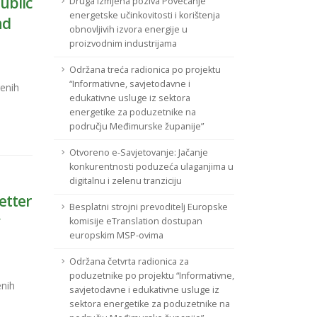
ublic
Druga izmjena poziva Povećanje
energetske učinkovitosti i korištenja
nd
obnovljivih izvora energije u
proizvodnim industrijama
Održana treća radionica po projektu
“Informativne, savjetodavne i
enih
edukativne usluge iz sektora
energetike za poduzetnike na
području Međimurske županije”
Otvoreno e-Savjetovanje: Jačanje
konkurentnosti poduzeća ulaganjima u
digitalnu i zelenu tranziciju
etter
Besplatni strojni prevoditelj Europske
y
komisije eTranslation dostupan
europskim MSP-ovima
Održana četvrta radionica za
poduzetnike po projektu “Informativne,
enih
savjetodavne i edukativne usluge iz
sektora energetike za poduzetnike na