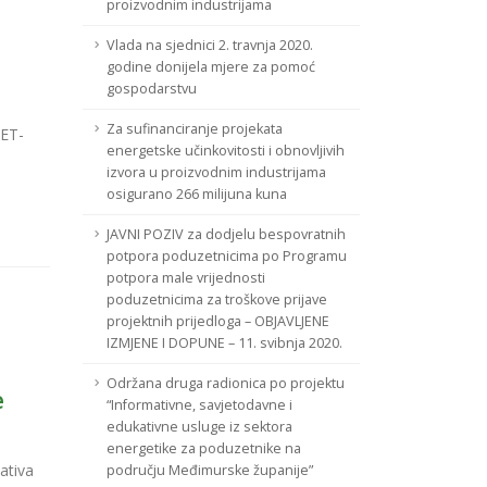
proizvodnim industrijama
Vlada na sjednici 2. travnja 2020.
godine donijela mjere za pomoć
gospodarstvu
Za sufinanciranje projekata
CET-
energetske učinkovitosti i obnovljivih
e
izvora u proizvodnim industrijama
osigurano 266 milijuna kuna
JAVNI POZIV za dodjelu bespovratnih
potpora poduzetnicima po Programu
potpora male vrijednosti
poduzetnicima za troškove prijave
projektnih prijedloga – OBJAVLJENE
IZMJENE I DOPUNE – 11. svibnja 2020.
Održana druga radionica po projektu
e
“Informativne, savjetodavne i
edukativne usluge iz sektora
energetike za poduzetnike na
ativa
području Međimurske županije”