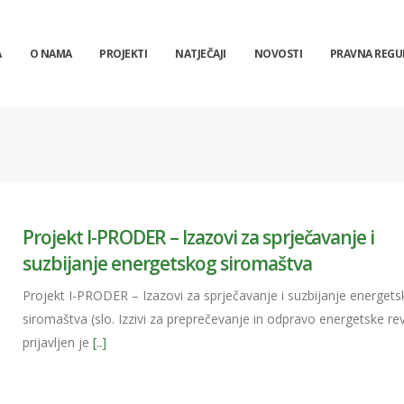
A
O NAMA
PROJEKTI
NATJEČAJI
NOVOSTI
PRAVNA REGU
Projekt I-PRODER – Izazovi za sprječavanje i
suzbijanje energetskog siromaštva
Projekt I-PRODER – Izazovi za sprječavanje i suzbijanje energet
siromaštva (slo. Izzivi za preprečevanje in odpravo energetske re
prijavljen je
[..]