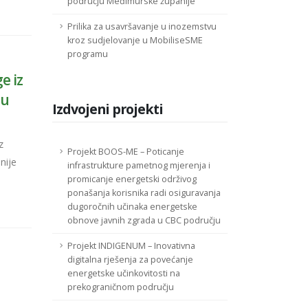
području Međimurske županije”
Prilika za usavršavanje u inozemstvu
kroz sudjelovanje u MobiliseSME
programu
e iz
ju
Izdvojeni projekti
z
Projekt BOOS-ME – Poticanje
nije
infrastrukture pametnog mjerenja i
promicanje energetski održivog
ponašanja korisnika radi osiguravanja
dugoročnih učinaka energetske
obnove javnih zgrada u CBC području
Projekt INDIGENUM – Inovativna
digitalna rješenja za povećanje
energetske učinkovitosti na
prekograničnom području