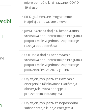
mjere pomoći u krizi izazvanoj COVID-
19 virusom
EIT Digital Venture Programmme -
vedbi
Natječaj za inovativne timove
JAVNI POZIV za dodjelu bespovratnih
 i
sredstava poduzetnicima po Programu
potpora male vrijednosti za poticanje
razvoja poduzetništva
ODLUKA o dodjeli bespovratnih
ane
sredstava poduzetnicima po Programu
potpora male vrijednosti za poticanje
poduzetništva za 2020. godinu
Objavljen Javni poziv za Povećanje
energetske učinkovitosti i korištenja
obnovljivih izvora energije u
proizvodnim industrijama
Objavljen Javni poziv za neposredno
h
sufinanciranje kupnje energetski