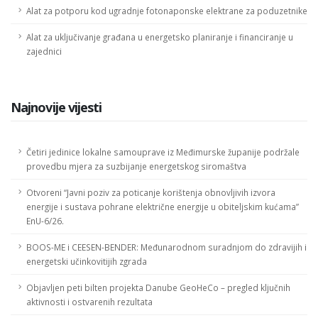
Alat za potporu kod ugradnje fotonaponske elektrane za poduzetnike
Alat za uključivanje građana u energetsko planiranje i financiranje u
zajednici
Najnovije vijesti
Četiri jedinice lokalne samouprave iz Međimurske županije podržale
provedbu mjera za suzbijanje energetskog siromaštva
Otvoreni “Javni poziv za poticanje korištenja obnovljivih izvora
energije i sustava pohrane električne energije u obiteljskim kućama”
EnU-6/26.
BOOS-ME i CEESEN-BENDER: Međunarodnom suradnjom do zdravijih i
energetski učinkovitijih zgrada
Objavljen peti bilten projekta Danube GeoHeCo – pregled ključnih
aktivnosti i ostvarenih rezultata