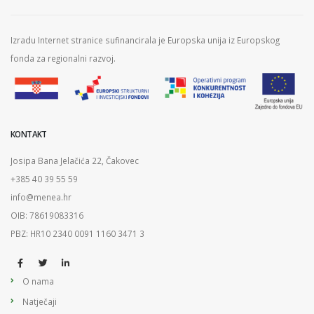
Izradu Internet stranice sufinancirala je Europska unija iz Europskog
fonda za regionalni razvoj.
KONTAKT
Josipa Bana Jelačića 22, Čakovec
+385 40 39 55 59
info@menea.hr
OIB: 78619083316
PBZ: HR10 2340 0091 1160 3471 3
O nama
Natječaji