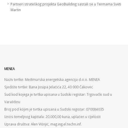
Partneri strateškog projekta GeoBuilding sastali se u Termama Sveti
Martin
MENEA
Naziv tvrtke: Međimurska energetska agencija d.o.o. MENEA
Sjedište tvrtke: Bana Josipa Jelačića 22, 40 000 Čakovec
Sud kod kojega je tvrtka upisana u Sudski registar: Trgovački sud u
Varaždinu
Broj pod kojim je tvrtka upisana u Sudski registar: 070084035
Iznos temeljnog kapitala: 20.000,00 kuna, uplaćen u cijelosti
Uprava društva: Alen Višnjić, mag.ing.el.techn.inf.