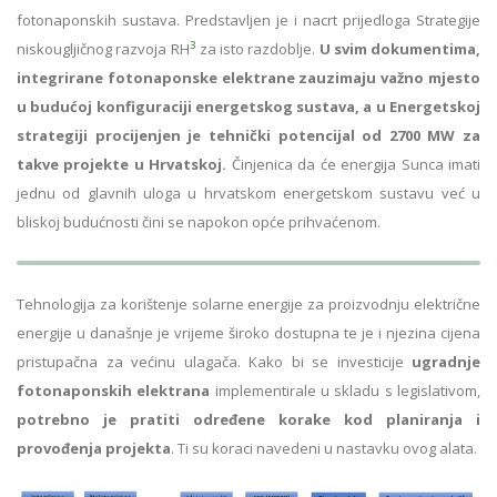
fotonaponskih sustava. Predstavljen je i nacrt prijedloga Strategije
3
niskougljičnog razvoja RH
za isto razdoblje.
U svim dokumentima,
integrirane fotonaponske elektrane zauzimaju važno mjesto
u budućoj konfiguraciji energetskog sustava, a u Energetskoj
strategiji procijenjen je tehnički potencijal od 2700 MW za
takve projekte u Hrvatskoj.
Činjenica da će energija Sunca imati
jednu od glavnih uloga u hrvatskom energetskom sustavu već u
bliskoj budućnosti čini se napokon opće prihvaćenom.
Tehnologija za korištenje solarne energije za proizvodnju električne
energije u današnje je vrijeme široko dostupna te je i njezina cijena
pristupačna za većinu ulagača. Kako bi se investicije
ugradnje
fotonaponskih elektrana
implementirale u skladu s legislativom,
potrebno je pratiti određene korake kod planiranja i
provođenja projekta
. Ti su koraci navedeni u nastavku ovog alata.