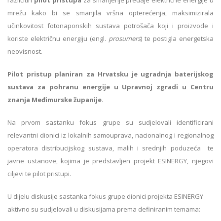
mrežu kako bi se smanjila vršna opterećenja, maksimizirala
učinkovitost fotonaponskih sustava potrošača koji i proizvode i
koriste električnu energiju (engl.
prosumers
) te postigla energetska
neovisnost.
Pilot pristup planiran za Hrvatsku je ugradnja baterijskog
sustava za pohranu energije u Upravnoj zgradi u Centru
znanja Međimurske županije.
Na prvom sastanku fokus grupe su sudjelovali identificirani
relevantni dionici iz lokalnih samouprava, nacionalnog i regionalnog
operatora distribucijskog sustava, malih i srednjih poduzeća te
javne ustanove, kojima je predstavljen projekt ESINERGY, njegovi
ciljevi te pilot pristupi.
U dijelu diskusije sastanka fokus grupe dionici projekta ESINERGY
aktivno su sudjelovali u diskusijama prema definiranim temama: