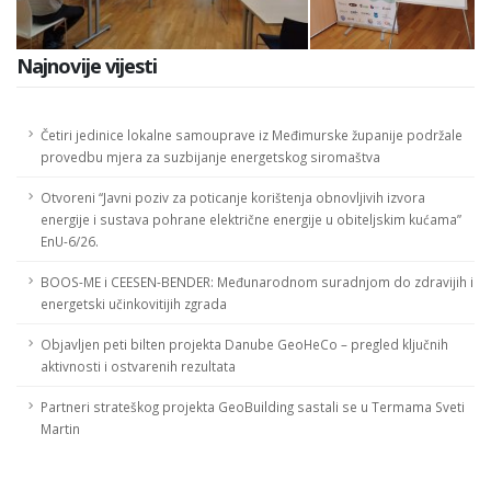
Najnovije vijesti
Četiri jedinice lokalne samouprave iz Međimurske županije podržale
provedbu mjera za suzbijanje energetskog siromaštva
Otvoreni “Javni poziv za poticanje korištenja obnovljivih izvora
energije i sustava pohrane električne energije u obiteljskim kućama”
EnU-6/26.
BOOS-ME i CEESEN-BENDER: Međunarodnom suradnjom do zdravijih i
energetski učinkovitijih zgrada
Objavljen peti bilten projekta Danube GeoHeCo – pregled ključnih
aktivnosti i ostvarenih rezultata
Partneri strateškog projekta GeoBuilding sastali se u Termama Sveti
Martin