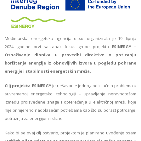
Međimurska energetska agencija d.o.o. organizirala je 19. lipnja
2024. godine prvi sastanak fokus grupe projekta
ESINERGY –
Osnaživanje dionika u provedbi direktive o poticanju
korištenja energije iz obnovljivih izvora u pogledu pohrane
energije i stabilnosti energetskih mreža.
Cilj projekta ESINERGY
je rješavanje jednog od ključnih problema u
suvremenoj energetskoj tehnologiji – upravljanje neravnotežom
između proizvedene snage i opterećenja u električnoj mreži, koje
nije primjereno nadolazećim potrebama kao što su porast potrošnje,
potražnja za energijom i slično.
Kako bi se ovaj cilj ostvario, projektom je planirano uvođenje osam
različitih
pilot pristupa
za smanjenje predaje električne energije u