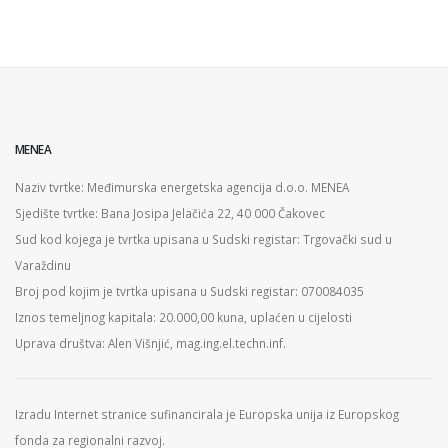
MENEA
Naziv tvrtke: Međimurska energetska agencija d.o.o. MENEA
Sjedište tvrtke: Bana Josipa Jelačića 22, 40 000 Čakovec
Sud kod kojega je tvrtka upisana u Sudski registar: Trgovački sud u
Varaždinu
Broj pod kojim je tvrtka upisana u Sudski registar: 070084035
Iznos temeljnog kapitala: 20.000,00 kuna, uplaćen u cijelosti
Uprava društva: Alen Višnjić, mag.ing.el.techn.inf.
Izradu Internet stranice sufinancirala je Europska unija iz Europskog
fonda za regionalni razvoj.