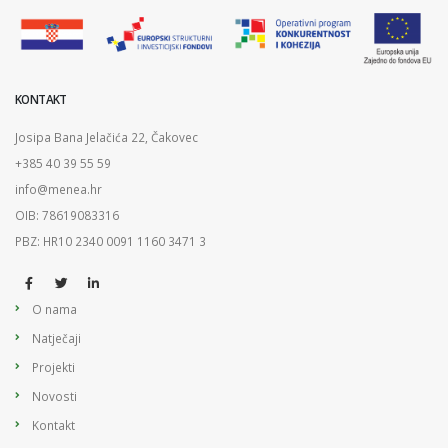
KONTAKT
Josipa Bana Jelačića 22, Čakovec
+385 40 39 55 59
info@menea.hr
OIB: 78619083316
PBZ: HR10 2340 0091 1160 3471 3
O nama
Natječaji
Projekti
Novosti
Kontakt