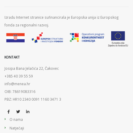
Izradu Internet stranice sufinancirala je Europska unija iz Europskog
fonda za regionalni razvoj.
KONTAKT
Josipa Bana Jelačića 22, Čakovec
+385 40 39 55 59
info@menea.hr
OIB: 78619083316
PBZ: HR10 2340 0091 1160 3471 3
O nama
Natječaji