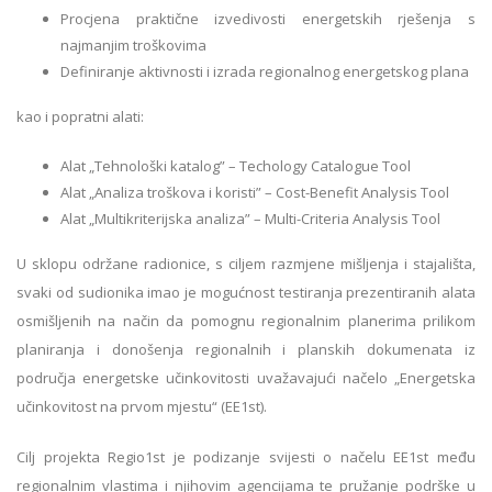
Procjena praktične izvedivosti energetskih rješenja s
najmanjim troškovima
Definiranje aktivnosti i izrada regionalnog energetskog plana
kao i popratni alati:
Alat „Tehnološki katalog” – Techology Catalogue Tool
Alat „Analiza troškova i koristi” – Cost-Benefit Analysis Tool
Alat „Multikriterijska analiza” – Multi-Criteria Analysis Tool
U sklopu održane radionice, s ciljem razmjene mišljenja i stajališta,
svaki od sudionika imao je mogućnost testiranja prezentiranih alata
osmišljenih na način da pomognu regionalnim planerima prilikom
planiranja i donošenja regionalnih i planskih dokumenata iz
područja energetske učinkovitosti uvažavajući načelo „Energetska
učinkovitost na prvom mjestu“ (EE1st).
Cilj projekta Regio1st je podizanje svijesti o načelu EE1st među
regionalnim vlastima i njihovim agencijama te pružanje podrške u