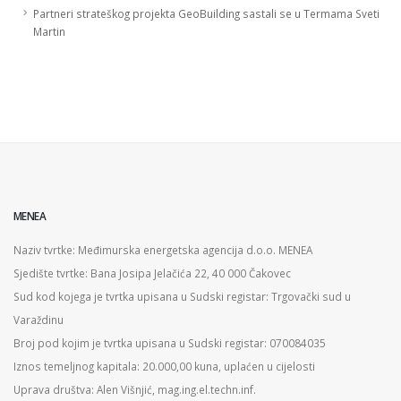
Partneri strateškog projekta GeoBuilding sastali se u Termama Sveti
Martin
MENEA
Naziv tvrtke: Međimurska energetska agencija d.o.o. MENEA
Sjedište tvrtke: Bana Josipa Jelačića 22, 40 000 Čakovec
Sud kod kojega je tvrtka upisana u Sudski registar: Trgovački sud u
Varaždinu
Broj pod kojim je tvrtka upisana u Sudski registar: 070084035
Iznos temeljnog kapitala: 20.000,00 kuna, uplaćen u cijelosti
Uprava društva: Alen Višnjić, mag.ing.el.techn.inf.