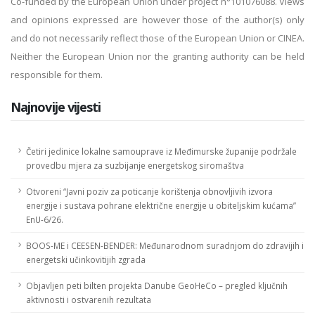
Co-funded by the European Union under project n°101076088. Views
and opinions expressed are however those of the author(s) only
and do not necessarily reflect those of the European Union or CINEA.
Neither the European Union nor the granting authority can be held
responsible for them.
Najnovije vijesti
Četiri jedinice lokalne samouprave iz Međimurske županije podržale
provedbu mjera za suzbijanje energetskog siromaštva
Otvoreni “Javni poziv za poticanje korištenja obnovljivih izvora
energije i sustava pohrane električne energije u obiteljskim kućama”
EnU-6/26.
BOOS-ME i CEESEN-BENDER: Međunarodnom suradnjom do zdravijih i
energetski učinkovitijih zgrada
Objavljen peti bilten projekta Danube GeoHeCo – pregled ključnih
aktivnosti i ostvarenih rezultata