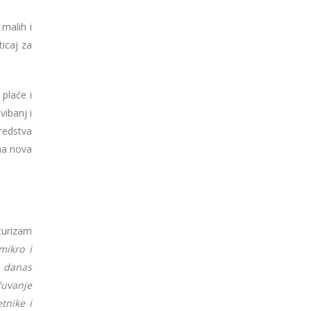
malih i
icaj za
plaće i
ibanj i
redstva
na nova
turizam
mikro i
, danas
čuvanje
tnike i