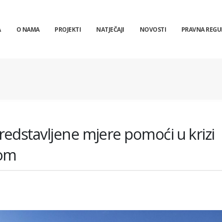
A
O NAMA
PROJEKTI
NATJEČAJI
NOVOSTI
PRAVNA REGU
edstavljene mjere pomoći u krizi
som