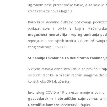
uglavnom naše prerađivačke tvrtke, a za koje je
kreditiranja za nova ulaganja.
Kako bi se dodatno olakšalo poslovanje poduzetni
poduzetništva i obrta s kojim Međimurska
mogućnost
moratorija i reprogramiranja pod
reprograma postojećih kredita s ciljem očuvanja fi
zbog epidemije COVID 19.
Stipendije i školarine za deficitarna zanimanj
S ciljem razvoja obrtništva i dalje se provodi
Proj
osigurati radnike, a mladim radnim snagama dati po
koristiti oko 30-tak učenika.
Iako zbog COVID-a-19 u nešto manjem obimu, i
gospodarskim i obrtničkim sajmovima
, a k
Obrtničke komore
Međimurske županije.