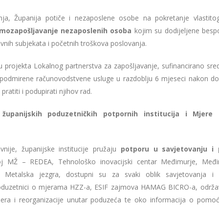
ja, Županija potiče i nezaposlene osobe na pokretanje vlastito
amozapošljavanje nezaposlenih osoba
kojim su dodijeljene besp
vnih subjekata i početnih troškova poslovanja.
pu projekta Lokalnog partnerstva za zapošljavanje, sufinancirano sre
 podmirene računovodstvene usluge u razdoblju 6 mjeseci nakon do
ratiti i podupirati njihov rad.
upanijskih poduzetničkih potpornih institucija i Mjere
vnije, županijske institucije pružaju
potporu u savjetovanju i
oj MŽ – REDEA, Tehnološko inovacijski centar Međimurje, Međ
 Metalska jezgra, dostupni su za svaki oblik savjetovanja i
poduzetnici o mjerama HZZ-a, ESIF zajmova HAMAG BICRO-a, održa
jera i reorganizacije unutar poduzeća te oko informacija o pomoć