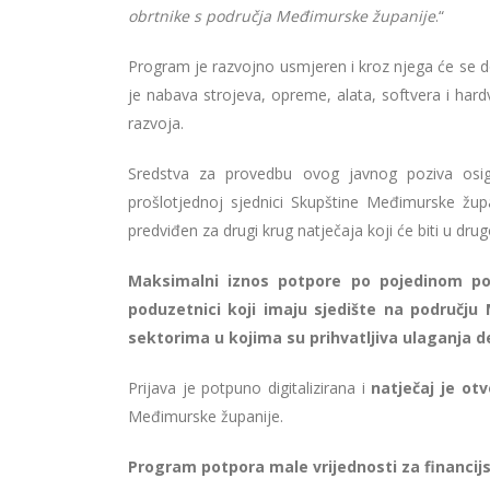
obrtnike s područja Međimurske županije
.“
Program je razvojno usmjeren i kroz njega će se do
je nabava strojeva, opreme, alata, softvera i hardv
razvoja.
Sredstva za provedbu ovog javnog poziva os
prošlotjednoj sjednici Skupštine Međimurske žu
predviđen za drugi krug natječaja koji će biti u drug
Maksimalni iznos potpore po pojedinom pod
poduzetnici koji imaju sjedište na području
sektorima u kojima su prihvatljiva ulaganja 
Prijava je potpuno digitalizirana i
natječaj je otv
Međimurske županije.
Program potpora male vrijednosti za financij