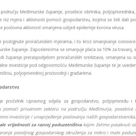
 području Međimurske županije, posebice obrtnika, poljoprivrednika, 
niz mjera i aktivnosti pomoći gospodarstvu, kojima se želi dati pot
 je poslovna aktivnost smanjena uslijed epidemije korona virusa.
 postignute proračunskim mjerama, i to kroz smanjivanje osnovice 
rske županije. Zaposlenicima se smanjuje plaća za 10% za travanj, sv
odi županije preraspodjelom proračunskih sredstava, smanjena su s
italne investicije pod odgovornošću Međimurske županije te je uvede
ištvu, poljoprivrednoj proizvodnji i građanima.
podarstvu
e pročelnik Upravnog odjela za gospodarstvo, poljoprivredu i 
ju pomoći privatnom sektoru na području Međimurja, posebice 
mo investicije i unaprjeđenje poslovanja naših gospodarstvenika
e vrijednosti za razvoj poduzetništva
kojim želimo potaknuti o
varanje povoljnog gospodarskog okruženja za mikro i male poduze