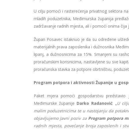
U cilju pomoći i rasterećenja privatnog sektora na
mladih poduzetnika, Međimurska županija predlaže 
zadržavanje radnih mjesta, ali i pomoći onima čija
Župan Posavec istaknuo je da su određene uštede
materijalnih prava zaposlenika i dužnosnika Međimu
lipanj, a dužnosnicima za 15%. Smanjeni su rash
proračunskim korisnicima, nastavljene su sve kap
proračunska stavka za potpore obrtništvu, poduzetn
Program potpora i aktivnosti Županije u gos
Paket mjera pomoći gospodarstvu predstavio j
Međimurske županije
Darko Radanović
: „
U cil
malim poduzetnicima te u nastojanju da potakne
objavljujemo Javni poziv za
Program potpora mal
radnih mjesta, povećanje broja zaposlenih i st