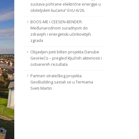
sustava pohrane električne energije u
obiteljskim kućama” EnU-6/26.
BOOS-ME i CEESEN-BENDER:
Međunarodnom suradnjom do
zdravijih i energetski učinkovitijih
zgrada
Objavljen peti bilten projekta Danube
GeoHeCo – pregled ključnih aktivnosti i
ostvarenih rezultata
Partneri strateškog projekta
GeoBuilding sastali se u Termama
Sveti Martin