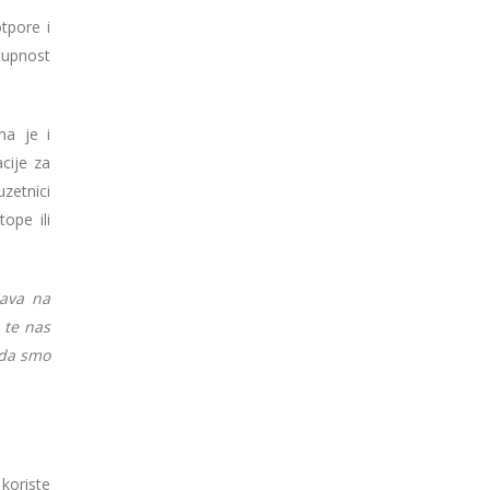
tpore i
tupnost
na je i
cije za
zetnici
ope ili
java na
 te nas
 da smo
koriste