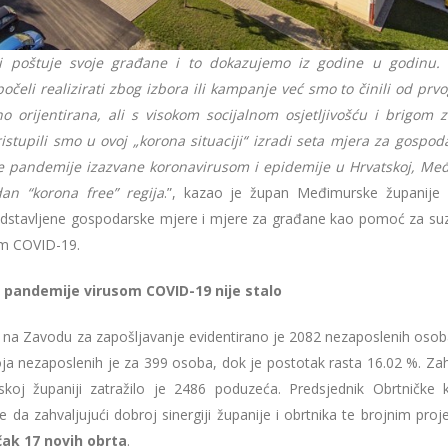
 i poštuje svoje građane i to dokazujemo iz godine u godinu
očeli realizirati zbog izbora ili kampanje već smo to činili od prv
o orijentirana, ali s visokom socijalnom osjetljivošću i brigom 
stupili smo u ovoj „korona situaciji“ izradi seta mjera za gospoda
e pandemije izazvane koronavirusom i epidemije u Hrvatskoj, Me
an “korona free” regija
.”, kazao je župan Međimurske županij
redstavljene gospodarske mjere i mjere za građane kao pomoć za suz
om COVID-19.
 pandemije virusom COVID-19 nije stalo
 na Zavodu za zapošljavanje evidentirano je 2082 nezaposlenih osoba
oja nezaposlenih je za 399 osoba, dok je postotak rasta 16.02 %. Zah
oj županiji zatražilo je 2486 poduzeća. Predsjednik Obrtničke
e da zahvaljujući dobroj sinergiji županije i obrtnika te brojnim proj
ak 17 novih obrta
.