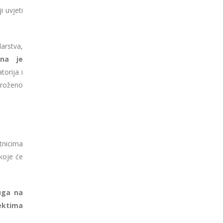
i uvjeti
arstva,
ena je
orija i
ugroženo
tnicima
koje će
luga na
ektima