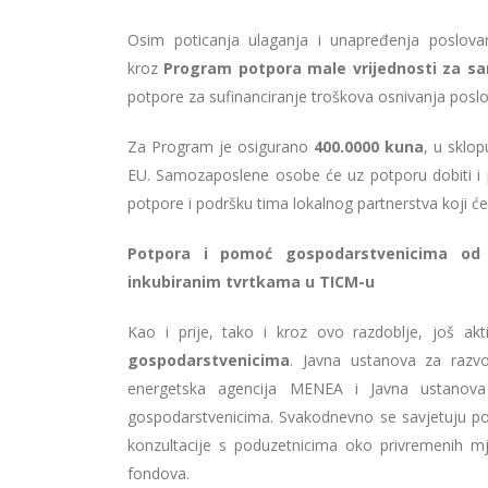
Osim poticanja ulaganja i unapređenja poslovan
kroz
Program potpora male vrijednosti za s
potpore za sufinanciranje troškova osnivanja poslo
Za Program je osigurano
400.0000 kun
a
, u sklo
EU. Samozaposlene osobe će uz potporu dobiti i
potpore i podršku tima lokalnog partnerstva koji će p
Potpora i pomoć gospodarstvenicima od ž
inkubiranim tvrtkama u TICM-u
Kao i prije, tako i kroz ovo razdoblje, još akti
gospodarstvenicima
. Javna ustanova za razv
energetska agencija MENEA i Javna ustanova
gospodarstvenicima. Svakodnevno se savjetuju 
konzultacije s poduzetnicima oko privremenih m
fondova.