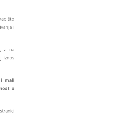
 kao što
ivanja i
, a na
j iznos
i mali
tnost u
stranici