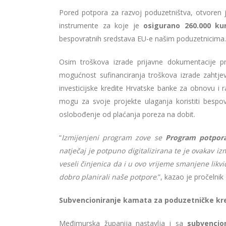
Pored potpora za razvoj poduzetništva, otvoren j
instrumente za koje je
osigurano 260.000 k
bespovratnih sredstava EU-e našim poduzetnicima.
Osim troškova izrade prijavne dokumentacije pr
mogućnost sufinanciranja troškova izrade zahtj
investicijske kredite Hrvatske banke za obnovu i 
mogu za svoje projekte ulaganja koristiti bespo
oslobođenje od plaćanja poreza na dobit.
“
Izmijenjeni program zove se
Program potpora
natječaj je potpuno digitalizirana te je ovakav i
veseli činjenica da i u ovo vrijeme smanjene lik
dobro planirali naše potpore
.”, kazao je pročelnik
Subvencioniranje kamata za poduzetničke kr
Međimurska županija nastavlja i sa
subvencio