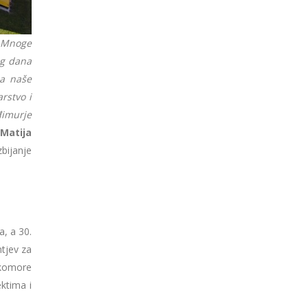
. Mnoge
og dana
za naše
rstvo i
đimurje
e
Matija
bijanje
, a 30.
tjev za
 komore
ektima i