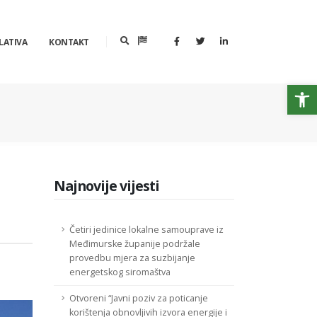
LATIVA
KONTAKT
Op
Najnovije vijesti
Četiri jedinice lokalne samouprave iz
Međimurske županije podržale
provedbu mjera za suzbijanje
energetskog siromaštva
Otvoreni “Javni poziv za poticanje
korištenja obnovljivih izvora energije i