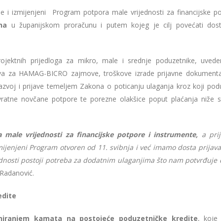
e i izmijenjeni Program potpora male vrijednosti za financijske po
una
u županijskom proračunu i putem kojeg je cilj povećati dos
ojektnih prijedloga za mikro, male i srednje poduzetnike, uvede
eva za HAMAG-BICRO zajmove, troškove izrade prijavne dokumenta
razvoj i prijave temeljem Zakona o poticanju ulaganja kroz koji podu
vratne novčane potpore te porezne olakšice poput plaćanja niže st
 male vrijednosti za financijske potpore i instrumente,
a pri
zmijenjeni Program otvoren od 11. svibnja i već imamo dosta prijava
vidnosti postoji potreba za dodatnim ulaganjima što nam potvrđuje
 Radanović.
edite
niranjem kamata na postojeće poduzetničke kredite
, koje 