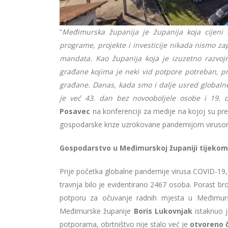
“
Međimurska županija je županija koja cijeni
programe, projekte i investicije nikada nismo zap
mandata. Kao županija koja je izuzetno razvojn
građane kojima je neki vid potpore potreban, pri
građane. Danas, kada smo i dalje usred globaln
je već 43. dan bez novooboljele osobe i 19. d
Posavec
na konferenciji za medije na kojoj su p
gospodarske krize uzrokovane pandemijom virus
Gospodarstvo u Međimurskoj županiji tijekom
Prije početka globalne pandemije virusa COVID-19,
travnja bilo je evidentirano 2467 osoba. Porast br
potporu za očuvanje radnih mjesta u Međimursk
Međimurske županije
Boris Lukovnjak
istaknuo j
potporama, obrtništvo nije stalo već je
otvoreno č