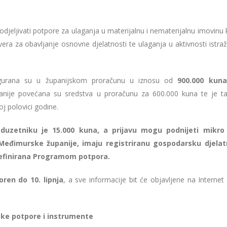
djeljivati potpore za ulaganja u materijalnu i nematerijalnu imovinu
era za obavljanje osnovne djelatnosti te ulaganja u aktivnosti istraž
igurana su u županijskom proračunu u iznosu od
900.000 kuna
panije povećana su sredstva u proračunu za 600.000 kuna te je ta
oj polovici godine.
uzetniku je 15.000 kuna, a prijavu mogu podnijeti mikro 
 Međimurske županije, imaju registriranu gospodarsku djela
definirana Programom potpora.
oren do 10. lipnja
, a sve informacije bit će objavljene na Internet 
ske potpore i instrumente