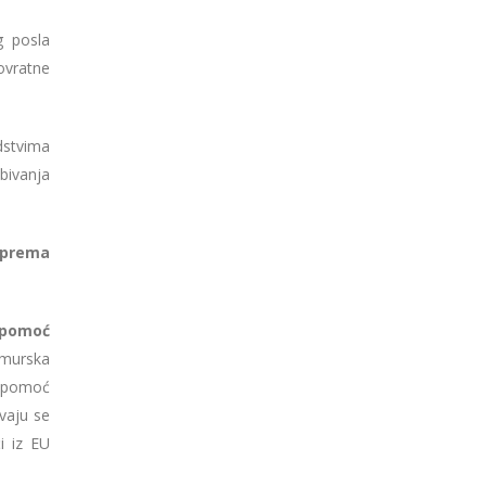
g posla
ovratne
dstvima
bivanja
 prema
 pomoć
imurska
 pomoć
vaju se
i iz EU