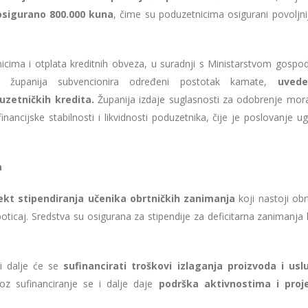
osigurano 800.000 kuna
, čime su poduzetnicima osigurani povoljnij
cima i otplata kreditnih obveza, u suradnji s Ministarstvom gospod
 županija subvencionira određeni postotak kamate,
uved
uzetničkih kredita.
Županija izdaje suglasnosti za odobrenje morat
nancijske stabilnosti i likvidnosti poduzetnika, čije je poslovanje 
a
ekt stipendiranja učenika obrtničkih zanimanja
koji nastoji obr
ticaj. Sredstva su osigurana za stipendije za deficitarna zanimanja 
 dalje će se
sufinancirati troškovi izlaganja proizvoda i us
roz sufinanciranje se i dalje daje
podrška aktivnostima i proj