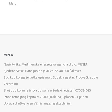
Martin
MENEA
Naziv tvrtke: Međimurska energetska agencija d.o.o. MENEA
Sjedište tvrtke: Bana Josipa Jelačića 22, 40 000 Čakovec
Sud kod kojega je tvrtka upisana u Sudski registar: Trgovački sud u
Varaždinu
Broj pod kojim je tvrtka upisana u Sudski registar: 070084035
Iznos temeljnog kapitala: 20.000,00 kuna, uplaćen u cijelosti
Uprava društva: Alen Višnjić, mag.ing.el.techn.inf.