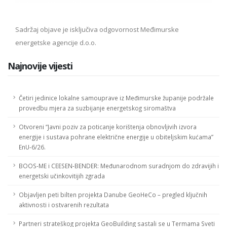
Sadržaj objave je isključiva odgovornost Međimurske
energetske agencije d.o.o.
Najnovije vijesti
Četiri jedinice lokalne samouprave iz Međimurske županije podržale
provedbu mjera za suzbijanje energetskog siromaštva
Otvoreni “Javni poziv za poticanje korištenja obnovljivih izvora
energije i sustava pohrane električne energije u obiteljskim kućama”
EnU-6/26.
BOOS-ME i CEESEN-BENDER: Međunarodnom suradnjom do zdravijih i
energetski učinkovitijih zgrada
Objavljen peti bilten projekta Danube GeoHeCo – pregled ključnih
aktivnosti i ostvarenih rezultata
Partneri strateškog projekta GeoBuilding sastali se u Termama Sveti