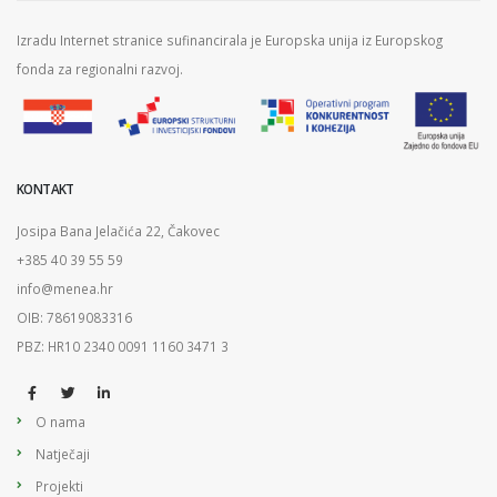
Izradu Internet stranice sufinancirala je Europska unija iz Europskog
fonda za regionalni razvoj.
KONTAKT
Josipa Bana Jelačića 22, Čakovec
+385 40 39 55 59
info@menea.hr
OIB: 78619083316
PBZ: HR10 2340 0091 1160 3471 3
O nama
Natječaji
Projekti