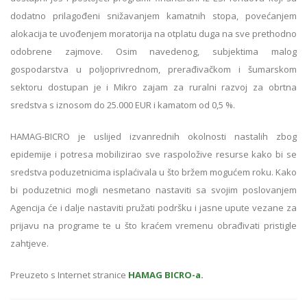
dodatno prilagođeni snižavanjem kamatnih stopa, povećanjem
alokacija te uvođenjem moratorija na otplatu duga na sve prethodno
odobrene zajmove. Osim navedenog, subjektima malog
gospodarstva u poljoprivrednom, prerađivačkom i šumarskom
sektoru dostupan je i Mikro zajam za ruralni razvoj za obrtna
sredstva s iznosom do 25.000 EUR i kamatom od 0,5 %.
HAMAG-BICRO je uslijed izvanrednih okolnosti nastalih zbog
epidemije i potresa mobilizirao sve raspoložive resurse kako bi se
sredstva poduzetnicima isplaćivala u što bržem mogućem roku. Kako
bi poduzetnici mogli nesmetano nastaviti sa svojim poslovanjem
Agencija će i dalje nastaviti pružati podršku i jasne upute vezane za
prijavu na programe te u što kraćem vremenu obrađivati pristigle
zahtjeve.
Preuzeto s Internet stranice
HAMAG BICRO-a.