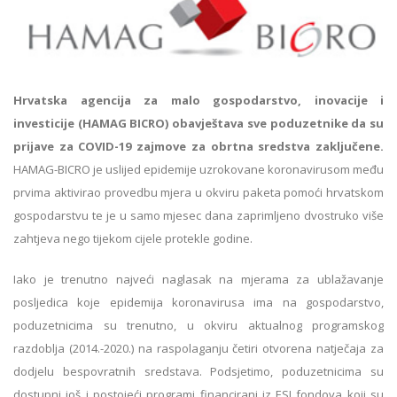
Hrvatska agencija za malo gospodarstvo, inovacije i
investicije (HAMAG BICRO)
obavještava sve poduzetnike da su
prijave za COVID-19 zajmove za obrtna sredstva zaključene.
HAMAG-BICRO je uslijed epidemije uzrokovane koronavirusom među
prvima aktivirao provedbu mjera u okviru paketa pomoći hrvatskom
gospodarstvu te je u samo mjesec dana zaprimljeno dvostruko više
zahtjeva nego tijekom cijele protekle godine.
Iako je trenutno najveći naglasak na mjerama za ublažavanje
posljedica koje epidemija koronavirusa ima na gospodarstvo,
poduzetnicima su trenutno, u okviru aktualnog programskog
razdoblja (2014.-2020.) na raspolaganju četiri otvorena natječaja za
dodjelu bespovratnih sredstava. Podsjetimo, poduzetnicima su
dostupni još i postojeći programi financirani iz ESI fondova koji su