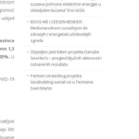
rstvom
sustava pohrane električne energije u
a pomoć
obiteljskim kućama” EnU-6/26.
uslijed
BOOS-ME i CEESEN-BENDER:
Međunarodnom suradnjom do
zdravijih i energetski učinkovitijih
rosinca
zgrada
no 1,3
Objavljen peti bilten projekta Danube
,25%.
U
GeoHeCo – pregled ključnih aktivnosti i
ostvarenih rezultata
Partneri strateškog projekta
OVID-19
GeoBuilding sastali se u Termama
Sveti Martin
vatljive
ju biti
lovanje