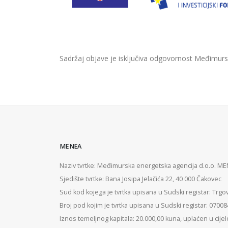
Sadržaj objave je isključiva odgovornost Međimurs
MENEA
Naziv tvrtke: Međimurska energetska agencija d.o.o. M
Sjedište tvrtke: Bana Josipa Jelačića 22, 40 000 Čakovec
Sud kod kojega je tvrtka upisana u Sudski registar: Trgo
Broj pod kojim je tvrtka upisana u Sudski registar: 0700
Iznos temeljnog kapitala: 20.000,00 kuna, uplaćen u cijel