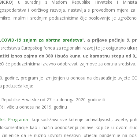
BICRO
) u suradnji s Vladom Republike Hrvatske i Minista
gospodarstva i održivog razvoja, nastavlja s provedbom mjera z
mikro, malim i srednjim poduzetnicima čije poslovanje je ugroženo 
„
COVID-19 zajam za obrtna sredstva
“, a prijave počinju 9. p
 sredstava Europskog fonda za regionalni razvoj te je osigurano
ukup
ražiti iznos zajma do 380 tisuća kuna, uz kamatnu stopu od 0
O će poduzetnicima izravno odobravati zajmove za obrtna sredstva.
0. godine, program je izmijenjen u odnosu na dosadašnje uvjete C
a poduzeća koja:
 Republike Hrvatske od 27. studenoga 2020. godine ili
0% i više u odnosu na 2019. godinu
tekst Programa
koji sadržava sve kriterije prihvatljivosti, uvjete, prih
s dokumentacije kao i način podnošenja prijave koji će u ovom sluča
 činjenice da je nužno utvrditi negativni utjecaj pandemije na pos