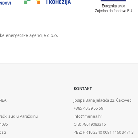
ke energetske agencije d.o.o.
KONTAKT
ENEA
Josipa Bana Jelačića 22, Čakovec
+385 40 39 55 59
vački sud u Varaždinu
info@menea.hr
84035
OIB: 78619083316
osti
PBZ: HR10 2340 0091 1160 3471 3