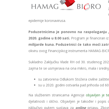
epidemije koronavirusa.
Poduzetnicima je ponovno na raspolaganju 
2020. godine u 8.00 sati.
Program je financiran iz
milijarde kuna. Poduzetnici će tako moći zat
okviru ovog Financijskog instrumenta HAMAG-BICR
Sukladno Zaključku Vlade RH od 30. studenog 202
zajma te se usmjerava na ona mikro, mala i srednj
su zatvorena Odlukom Stožera civilne zaštite
su u 2020. godini ostvarila pad prihoda od 6
Na službenim stranicama Agencije
objavljen je 
djelatnosti i slično. Objavljen je također i popi
isključivo putem sustava za
online
prijavu. Zbog