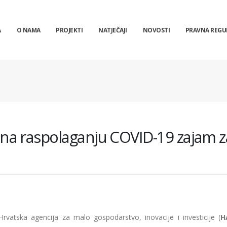
A
O NAMA
PROJEKTI
NATJEČAJI
NOVOSTI
PRAVNA REGU
a raspolaganju COVID-19 zajam z
Hrvatska agencija za malo gospodarstvo, inovacije i investicije (
H