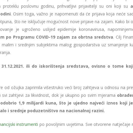
roteklu poslovnu godinu, prihvatljivi prijavitelji su oni koji su
a
godini
. Osim toga, važno je napomenuti da će prijava koja neće sad
puna, što ne isključuje mogućnost nove prijave na zajam. Kako bi os
lovanje je ugroženo uslijed epidemije koronavirusa, napominje
am po Programu COVID-19 zajam za obrtna sredstva
. Cilj Fina
ro, malim i srednjim subjektima malog gospodarstva uz smanjenje 
ranja.
.12.2021. ili do iskorištenja sredstava, ovisno o tome koj
od ožujka zaprimila višestruko veći broj zahtjeva u odnosu na pr
u svi zahtjevi za likvidnost, dok je ukupno po svim mjerama
obrađen
 odobrio 1,9 milijardi kuna, što je ujedno najveći iznos koji j
malo i srednje poduzetništvo na nacionalnoj razini.
nancijski instrumenti
po povoljnim uvjetima. Sve otvorene natječaje