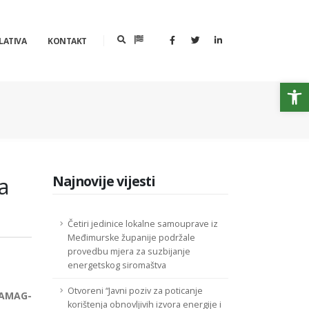
LATIVA
KONTAKT
Op
a
Najnovije vijesti
Četiri jedinice lokalne samouprave iz
Međimurske županije podržale
provedbu mjera za suzbijanje
energetskog siromaštva
Otvoreni “Javni poziv za poticanje
AMAG-
korištenja obnovljivih izvora energije i