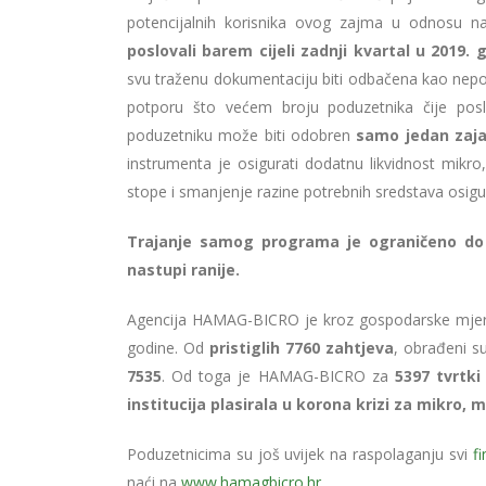
potencijalnih korisnika ovog zajma u odnosu na p
poslovali barem cijeli zadnji kvartal u 2019. 
svu traženu dokumentaciju biti odbačena kao nepot
potporu što većem broju poduzetnika čije pos
poduzetniku može biti odobren
samo jedan zaj
instrumenta je osigurati dodatnu likvidnost mik
stope i smanjenje razine potrebnih sredstava osigu
Trajanje samog programa je ograničeno do 31
nastupi ranije.
Agencija HAMAG-BICRO je kroz gospodarske mjere 
godine. Od
pristiglih 7760 zahtjeva
, obrađeni s
7535
. Od toga je HAMAG-BICRO za
5397 tvrtki
institucija plasirala u korona krizi za mikro, 
Poduzetnicima su još uvijek na raspolaganju svi
fi
naći na
www.hamagbicro.hr
.