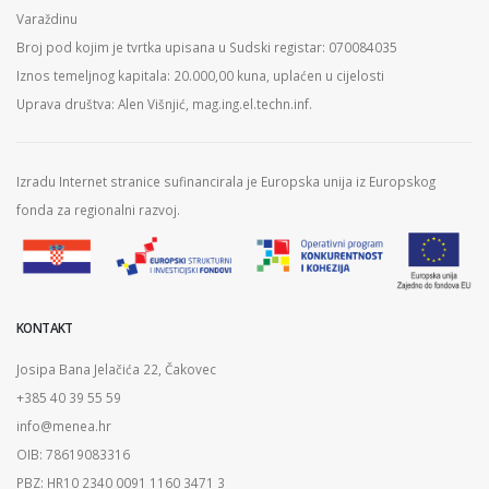
Varaždinu
Broj pod kojim je tvrtka upisana u Sudski registar: 070084035
Iznos temeljnog kapitala: 20.000,00 kuna, uplaćen u cijelosti
Uprava društva: Alen Višnjić, mag.ing.el.techn.inf.
Izradu Internet stranice sufinancirala je Europska unija iz Europskog
fonda za regionalni razvoj.
KONTAKT
Josipa Bana Jelačića 22, Čakovec
+385 40 39 55 59
info@menea.hr
OIB: 78619083316
PBZ: HR10 2340 0091 1160 3471 3