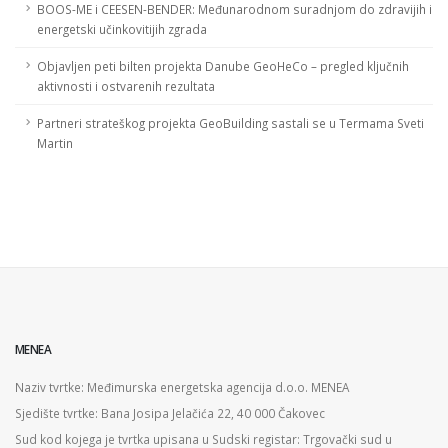
BOOS-ME i CEESEN-BENDER: Međunarodnom suradnjom do zdravijih i
energetski učinkovitijih zgrada
Objavljen peti bilten projekta Danube GeoHeCo – pregled ključnih
aktivnosti i ostvarenih rezultata
Partneri strateškog projekta GeoBuilding sastali se u Termama Sveti
Martin
MENEA
Naziv tvrtke: Međimurska energetska agencija d.o.o. MENEA
Sjedište tvrtke: Bana Josipa Jelačića 22, 40 000 Čakovec
Sud kod kojega je tvrtka upisana u Sudski registar: Trgovački sud u