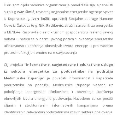
U drugom dijelu radionice organizirana je panel diskusija, a panelisti
su bili g.
Ivan Šimić
, ravnatelj Regionalne energetske agencije Sjever
iz Koprivnice, g.
Ivan Božić
, upravitelj Socijalne zadruge Humane
Nove iz Čakovca te g.
Niki Radiković
, stručni suradnik za energetiku
u MENEA-i. Raspravljalo se o kružnom gospodarstvu i zelenoj javnoj
nabavi u praksi te o nacrtu javnog poziva “Povećanje energetske
učinkovitosti i korištenja obnovljivih izvora energije u proizvodnim
procesima”, koji je trenutno na e-savjetovanju.
Cilj projekta
“Informativne, savjetodavne i edukativne usluge
iz sektora energetike za poduzetnike na području
Međimurske županije”
je povećati informiranost i kapacitete
poduzetnika na području Međimurske županije vezano uz
poboljšanje energetske učinkovitosti i povećanje korištenja
obnovljivih izvora energije u poslovanju. Navedeno će se postići
ciljanim i strukturiranim informativnih kampanjama prema
identificiranih relevantnih poduzetnicima iz svih sektora poslovanja.