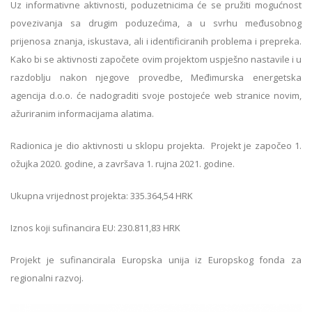
Uz informativne aktivnosti, poduzetnicima će se pružiti mogućnost
povezivanja sa drugim poduzećima, a u svrhu međusobnog
prijenosa znanja, iskustava, ali i identificiranih problema i prepreka.
Kako bi se aktivnosti započete ovim projektom uspješno nastavile i u
razdoblju nakon njegove provedbe, Međimurska energetska
agencija d.o.o. će nadograditi svoje postojeće web stranice novim,
ažuriranim informacijama alatima.
Radionica je dio aktivnosti u sklopu projekta. Projekt je započeo 1.
ožujka 2020. godine, a završava 1. rujna 2021. godine.
Ukupna vrijednost projekta: 335.364,54 HRK
Iznos koji sufinancira EU: 230.811,83 HRK
Projekt je sufinancirala Europska unija iz Europskog fonda za
regionalni razvoj.