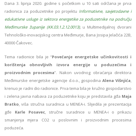
Dana 3. lipnja 2020. godine s početkom u 10 sati održana je prva
radionica za poduzetnike po projektu
Informativne, savjetodavne i
edukativne usluge iz sektora energetike za poduzetnike na području
Međimurske županije (KK.03.1.2.12.0013)
,
u Multimedijalnoj dvorani
Tehnološko-inovacijskog centra Međimurje, Bana Josipa Jelačića 22B,
40000 Čakovec.
Tema radionice bila je “
Povećanje energetske učinkovitosti i
korištenja obnovljivih izvora energije u poduzećima i
proizvodnim procesima
”. Nakon uvodnog obraćanja direktora
Međimurske energetske agencije d.o.o., gospodina
Alena Višnjića
,
krenuo je radni dio radionice. Prva tema bila je kružno gospodarstvo
i zelena javna nabava za poduzetnike koju je predstavila gđa
Maja
Bratko
, viša stručna suradnica u MENEA-i. Slijedila je prezentacija
gđe
Karle Posavec
, stručne suradnice u MENEA-i o prikazu
smanjenja mjera CO2 u poslovnim i proizvodnim procesima
poduzeća.