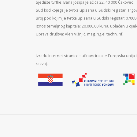
Sjedište tvrtke: Bana Josipa Jelačića 22, 40 000 Čakovec
Sud kod kojega je tvrtka upisana u Sudski registar: Trgo
Broj pod kojim je tvrtka upisana u Sudski registar: 0700
Iznos temeljnog kapitala: 20.000,00 kuna, uplaćen u cijel
Uprava društva: Alen Višnjić, mag.ing.el.techn.inf.
Izradu Internet stranice sufinancirala je Europska unija
razvoj.