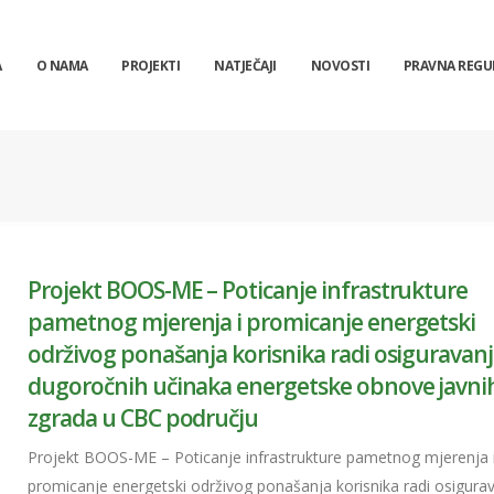
A
O NAMA
PROJEKTI
NATJEČAJI
NOVOSTI
PRAVNA REGU
Projekt BOOS-ME – Poticanje infrastrukture
pametnog mjerenja i promicanje energetski
održivog ponašanja korisnika radi osiguravan
dugoročnih učinaka energetske obnove javni
zgrada u CBC području
Projekt BOOS-ME – Poticanje infrastrukture pametnog mjerenja 
promicanje energetski održivog ponašanja korisnika radi osigura