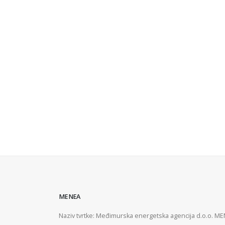
MENEA
Naziv tvrtke: Međimurska energetska agencija d.o.o. M