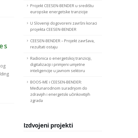
Projekt CEESEN-BENDER u središtu
europske energetske tranzicije
U Sloveniji dogovoreni završni koraci
projekta CEESEN-BENDER
CEESEN-BENDER – Projekt završava,
e s
rezultati ostaju
Radionica o energetskoj tranziciji,
digitalizaciji i primjeni umjetne
kog
inteligencije u javnom sektoru
lding
BOOS-ME i CEESEN-BENDER:
Međunarodnom suradnjom do
zdravijih i energetski učinkovitijih
zgrada
Izdvojeni projekti