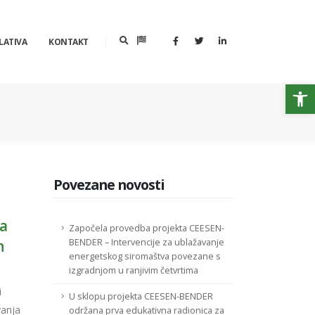
LATIVA
KONTAKT
Op
Povezane novosti
ja
Započela provedba projekta CEESEN-
h
BENDER – Intervencije za ublažavanje
energetskog siromaštva povezane s
izgradnjom u ranjivim četvrtima
i
U sklopu projekta CEESEN-BENDER
vanja
održana prva edukativna radionica za