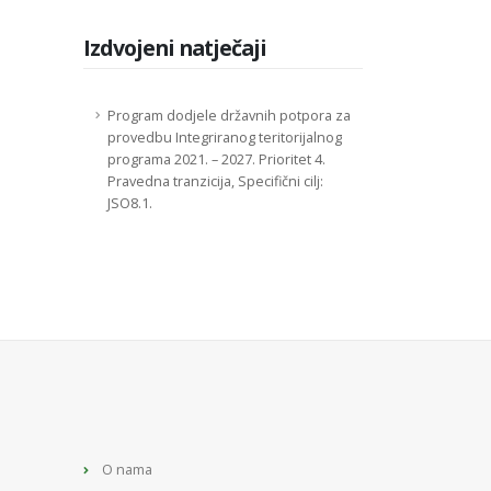
Izdvojeni natječaji
Program dodjele državnih potpora za
provedbu Integriranog teritorijalnog
programa 2021. – 2027. Prioritet 4.
Pravedna tranzicija, Specifični cilj:
JSO8.1.
O nama