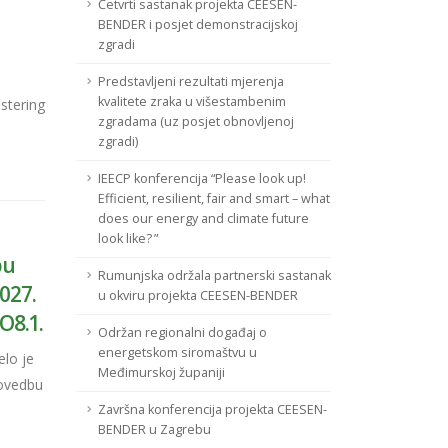
Četvrti sastanak projekta CEESEN-
BENDER i posjet demonstracijskoj
zgradi
Predstavljeni rezultati mjerenja
kvalitete zraka u višestambenim
stering
zgradama (uz posjet obnovljenoj
zgradi)
IEECP konferencija “Please look up!
Efficient, resilient, fair and smart – what
does our energy and climate future
look like? ”
bu
Rumunjska održala partnerski sastanak
027.
u okviru projekta CEESEN-BENDER
SO8.1.
Održan regionalni događaj o
energetskom siromaštvu u
elo je
Međimurskoj županiji
rovedbu
Završna konferencija projekta CEESEN-
BENDER u Zagrebu