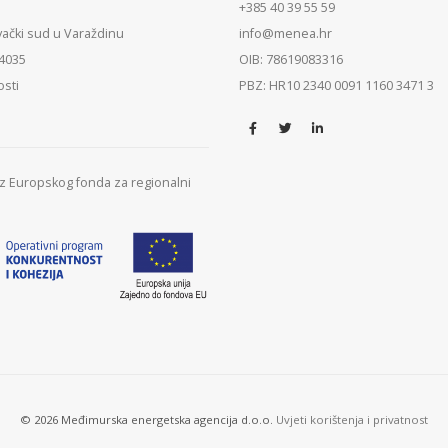
+385 40 39 55 59
vački sud u Varaždinu
info@menea.hr
84035
OIB: 78619083316
osti
PBZ: HR10 2340 0091 1160 3471 3
 iz Europskog fonda za regionalni
© 2026 Međimurska energetska agencija d.o.o.
Uvjeti korištenja i privatnost