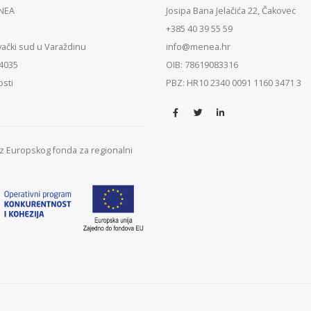
ENEA
Josipa Bana Jelačića 22, Čakovec
+385 40 39 55 59
vački sud u Varaždinu
info@menea.hr
84035
OIB: 78619083316
osti
PBZ: HR10 2340 0091 1160 3471 3
 iz Europskog fonda za regionalni