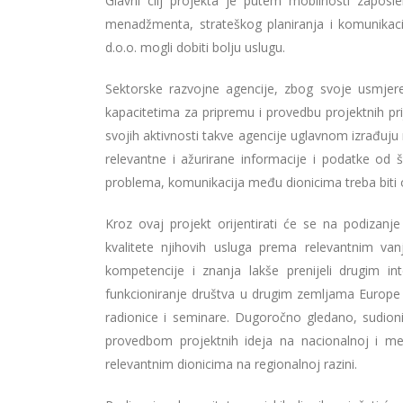
Glavni cilj projekta je putem mobilnosti zapos
menadžmenta, strateškog planiranja i komunikacij
d.o.o. mogli dobiti bolju uslugu.
Sektorske razvojne agencije, zbog svoje usmjere
kapacitetima za pripremu i provedbu projektnih pr
svojih aktivnosti takve agencije uglavnom izrađuju 
relevantne i ažurirane informacije i podatke od 
problema, komunikacija među dionicima treba biti o
Kroz ovaj projekt orijentirati će se na podizanj
kvalitete njihovih usluga prema relevantnim vanj
kompetencije i znanja lakše prenijeli drugim i
funkcioniranje društva u drugim zemljama Europe 
radionice i seminare. Dugoročno gledano, sudioni
provedbom projektnih ideja na nacionalnoj i me
relevantnim dionicima na regionalnoj razini.