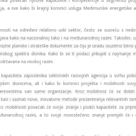
lenika povećati njihove kapacitete i kompetencije u segmentu pro
a, a sve kako bi krajnji korisnici usluga Međimurske energetske a
nosti na određeni relativno uski sektor, često se susreću s nedo
ijava kako na nacionalnoj tako i na međunarodnoj razini. Također, u
razne planske i strateške dokumente za čiju je izradu izuzetno bitno p
širokog spektra dionika. Kako bi se ti podaci prikupili s najmanje 
državana na visokoj razini.
e kapaciteta zaposlenika sektorskih razvojnih agencija u svrhu pobo
skim dionicima, ali i kako bi korisnici projekta i mobilnosti svo
nteresentima van same organizacije. Kroz mobilnost će se dobiti
kao i saznati nove, inovativne metode prezentiranja relevantnih te
ci mobilnosti povećati će svoje znanje i podići kapacitete za prip
đunarodnoj razini, a to svoje novostečeno znanje prenijeti će i 