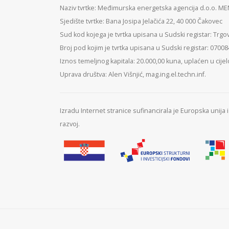
Naziv tvrtke: Međimurska energetska agencija d.o.o. M
Sjedište tvrtke: Bana Josipa Jelačića 22, 40 000 Čakovec
Sud kod kojega je tvrtka upisana u Sudski registar: Trgo
Broj pod kojim je tvrtka upisana u Sudski registar: 0700
Iznos temeljnog kapitala: 20.000,00 kuna, uplaćen u cijel
Uprava društva: Alen Višnjić, mag.ing.el.techn.inf.
Izradu Internet stranice sufinancirala je Europska unija
razvoj.