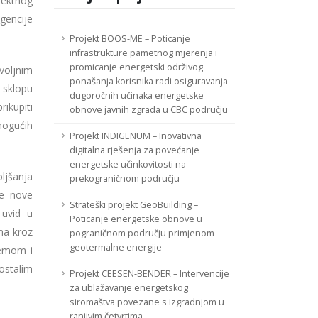
jektnog
gencije
Projekt BOOS-ME – Poticanje
infrastrukture pametnog mjerenja i
promicanje energetski održivog
voljnim
ponašanja korisnika radi osiguravanja
 sklopu
dugoročnih učinaka energetske
rikupiti
obnove javnih zgrada u CBC području
mogućih
Projekt INDIGENUM – Inovativna
digitalna rješenja za povećanje
energetske učinkovitosti na
ljšanja
prekograničnom području
je nove
Strateški projekt GeoBuilding –
 uvid u
Poticanje energetske obnove u
ma kroz
pograničnom području primjenom
geotermalne energije
remom i
ostalim
Projekt CEESEN-BENDER – Intervencije
za ublažavanje energetskog
siromaštva povezane s izgradnjom u
ranjivim četvrtima