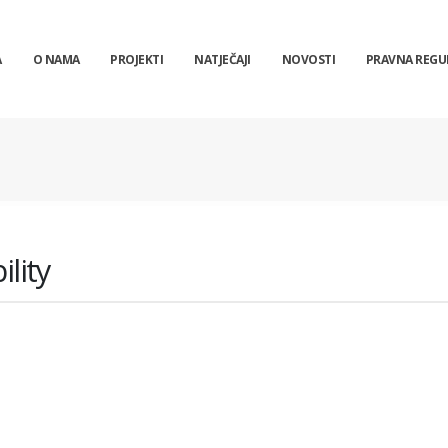
A
O NAMA
PROJEKTI
NATJEČAJI
NOVOSTI
PRAVNA REGU
lity