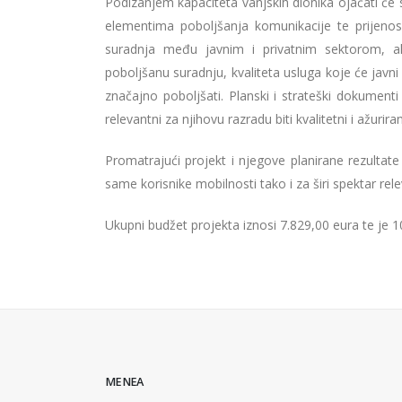
Podizanjem kapaciteta vanjskih dionika ojačati će 
elementima poboljšanja komunikacije te prijenos
suradnja među javnim i privatnim sektorom, ali
poboljšanu suradnju, kvaliteta usluga koje će javni
značajno poboljšati. Planski i strateški dokumenti 
relevantni za njihovu razradu biti kvalitetni i ažuriran
Promatrajući projekt i njegove planirane rezultate 
same korisnike mobilnosti tako i za širi spektar rele
Ukupni budžet projekta iznosi 7.829,00 eura te je
MENEA