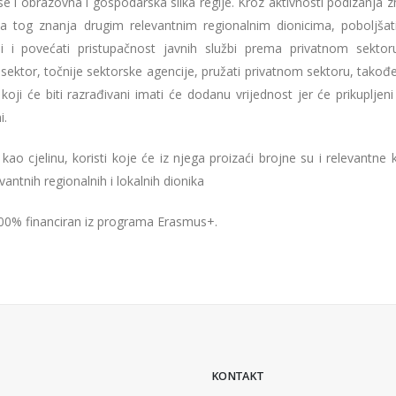
se i obrazovna i gospodarska slika regije. Kroz aktivnosti podizanja 
a tog znanja drugim relevantnim regionalnim dionicima, poboljšat
 i povećati pristupačnost javnih službi prema privatnom sektor
 sektor, točnije sektorske agencije, pružati privatnom sektoru, takođ
koji će biti razrađivani imati će dodanu vrijednost jer će prikupljen
i.
kao cjelinu, koristi koje će iz njega proizaći brojne su i relevantne
vantnih regionalnih i lokalnih dionika
 100% financiran iz programa Erasmus+.
KONTAKT