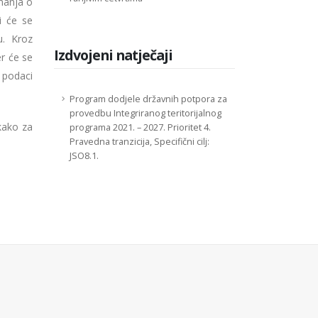
znanja o
i će se
u. Kroz
Izdvojeni natječaji
er će se
i podaci
Program dodjele državnih potpora za
provedbu Integriranog teritorijalnog
 kako za
programa 2021. – 2027. Prioritet 4.
Pravedna tranzicija, Specifični cilj:
JSO8.1.