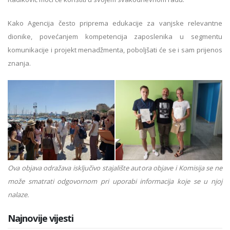
Kako Agencija često priprema edukacije za vanjske relevantne
dionike, povećanjem kompetencija zaposlenika u segmentu
komunikacije i projekt menadžmenta, poboljšati će se i sam prijenos
znanja.
Ova objava odražava isključivo stajalište autora objave i Komisija se ne
može smatrati odgovornom pri uporabi informacija koje se u njoj
nalaze.
Najnovije vijesti