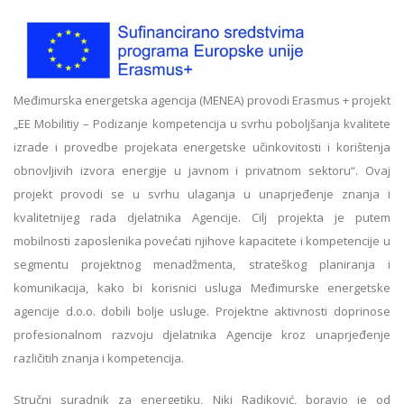
Međimurska energetska agencija (MENEA) provodi Erasmus + projekt
„EE Mobilitiy – Podizanje kompetencija u svrhu poboljšanja kvalitete
izrade i provedbe projekata energetske učinkovitosti i korištenja
obnovljivih izvora energije u javnom i privatnom sektoru“. Ovaj
projekt provodi se u svrhu ulaganja u unaprjeđenje znanja i
kvalitetnijeg rada djelatnika Agencije. Cilj projekta je putem
mobilnosti zaposlenika povećati njihove kapacitete i kompetencije u
segmentu projektnog menadžmenta, strateškog planiranja i
komunikacija, kako bi korisnici usluga Međimurske energetske
agencije d.o.o. dobili bolje usluge. Projektne aktivnosti doprinose
profesionalnom razvoju djelatnika Agencije kroz unaprjeđenje
različitih znanja i kompetencija.
Stručni suradnik za energetiku, Niki Radiković, boravio je od