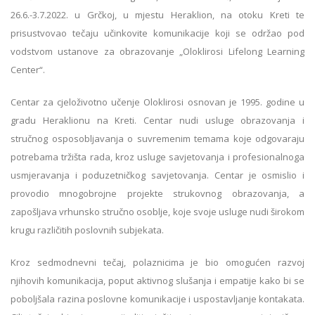
26.6.-3.7.2022. u Grčkoj, u mjestu Heraklion, na otoku Kreti te
prisustvovao tečaju učinkovite komunikacije koji se održao pod
vodstvom ustanove za obrazovanje „Oloklirosi Lifelong Learning
Center“.
Centar za cjeloživotno učenje Oloklirosi osnovan je 1995. godine u
gradu Heraklionu na Kreti. Centar nudi usluge obrazovanja i
stručnog osposobljavanja o suvremenim temama koje odgovaraju
potrebama tržišta rada, kroz usluge savjetovanja i profesionalnoga
usmjeravanja i poduzetničkog savjetovanja. Centar je osmislio i
provodio mnogobrojne projekte strukovnog obrazovanja, a
zapošljava vrhunsko stručno osoblje, koje svoje usluge nudi širokom
krugu različitih poslovnih subjekata.
Kroz sedmodnevni tečaj, polaznicima je bio omogućen razvoj
njihovih komunikacija, poput aktivnog slušanja i empatije kako bi se
poboljšala razina poslovne komunikacije i uspostavljanje kontakata.