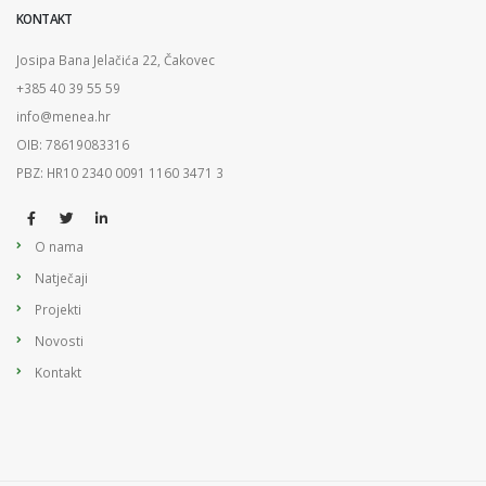
KONTAKT
Josipa Bana Jelačića 22, Čakovec
+385 40 39 55 59
info@menea.hr
OIB: 78619083316
PBZ: HR10 2340 0091 1160 3471 3
O nama
Natječaji
Projekti
Novosti
Kontakt