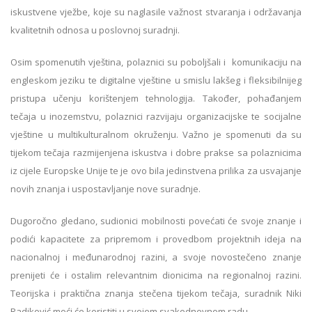
iskustvene vježbe, koje su naglasile važnost stvaranja i održavanja
kvalitetnih odnosa u poslovnoj suradnji.
Osim spomenutih vještina, polaznici su poboljšali i komunikaciju na
engleskom jeziku te digitalne vještine u smislu lakšeg i fleksibilnijeg
pristupa učenju korištenjem tehnologija. Također, pohađanjem
tečaja u inozemstvu, polaznici razvijaju organizacijske te socijalne
vještine u multikulturalnom okruženju. Važno je spomenuti da su
tijekom tečaja razmijenjena iskustva i dobre prakse sa polaznicima
iz cijele Europske Unije te je ovo bila jedinstvena prilika za usvajanje
novih znanja i uspostavljanje nove suradnje.
Dugoročno gledano, sudionici mobilnosti povećati će svoje znanje i
podići kapacitete za pripremom i provedbom projektnih ideja na
nacionalnoj i međunarodnoj razini, a svoje novostečeno znanje
prenijeti će i ostalim relevantnim dionicima na regionalnoj razini.
Teorijska i praktična znanja stečena tijekom tečaja, suradnik Niki
Radiković moći će koristiti u svojem svakodnevnom radu.