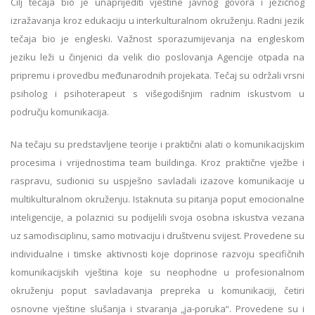
Cilj tečaja bio je unaprijediti vještine javnog govora i jezičnog
izražavanja kroz edukaciju u interkulturalnom okruženju. Radni jezik
tečaja bio je engleski. Važnost sporazumijevanja na engleskom
jeziku leži u činjenici da velik dio poslovanja Agencije otpada na
pripremu i provedbu međunarodnih projekata. Tečaj su održali vrsni
psiholog i psihoterapeut s višegodišnjim radnim iskustvom u
području komunikacija.
Na tečaju su predstavljene teorije i praktični alati o komunikacijskim
procesima i vrijednostima team buildinga. Kroz praktične vježbe i
raspravu, sudionici su uspješno savladali izazove komunikacije u
multikulturalnom okruženju. Istaknuta su pitanja poput emocionalne
inteligencije, a polaznici su podijelili svoja osobna iskustva vezana
uz samodisciplinu, samo motivaciju i društvenu svijest. Provedene su
individualne i timske aktivnosti koje doprinose razvoju specifičnih
komunikacijskih vještina koje su neophodne u profesionalnom
okruženju poput savladavanja prepreka u komunikaciji, četiri
osnovne vještine slušanja i stvaranja „ja-poruka“. Provedene su i