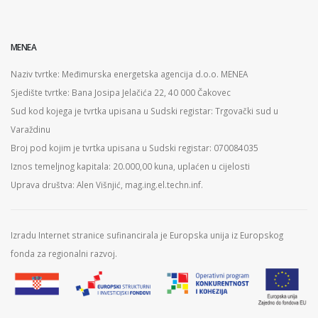
MENEA
Naziv tvrtke: Međimurska energetska agencija d.o.o. MENEA
Sjedište tvrtke: Bana Josipa Jelačića 22, 40 000 Čakovec
Sud kod kojega je tvrtka upisana u Sudski registar: Trgovački sud u
Varaždinu
Broj pod kojim je tvrtka upisana u Sudski registar: 070084035
Iznos temeljnog kapitala: 20.000,00 kuna, uplaćen u cijelosti
Uprava društva: Alen Višnjić, mag.ing.el.techn.inf.
Izradu Internet stranice sufinancirala je Europska unija iz Europskog
fonda za regionalni razvoj.