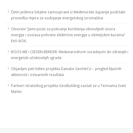
Četiri jedinice lokalne samouprave iz Međimurske županije podržale
provedbu mjera za suzbijanje energetskog siromaštva
Otvoreni “Javni poziv za poticanje korištenja obnovljivih izvora
energije i sustava pohrane električne energije u obiteljskim kućama”
EnU-6/26.
BOOS-ME i CEESEN-BENDER: Međunarodnom suradnjom do zdravijih i
energetski učinkovitijih zgrada
Objavljen peti bilten projekta Danube GeoHeCo – pregled ključnih
aktivnosti i ostvarenih rezultata
Partneri strateškog projekta GeoBuilding sastali se u Termama Sveti
Martin