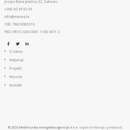
Josipa Bana Jelačića 22, Čakovec
+385 40 39 55 59
info@menea.hr
OIB: 78619083316
PBZ: HR10 2340 0091 1160 3471 3
O nama
Natječaji
Projekti
Novosti
Kontakt
© 2026 Međimurska energetska agencija d.o.o.
Uvjeti korištenja i privatnost