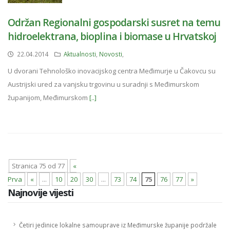
Održan Regionalni gospodarski susret na temu
hidroelektrana, bioplina i biomase u Hrvatskoj
22.04.2014
Aktualnosti
,
Novosti
,
U dvorani Tehnološko inovacijskog centra Međimurje u Čakovcu su
Austrijski ured za vanjsku trgovinu u suradnji s Međimurskom
županijom, Međimurskom
[..]
Stranica 75 od 77
«
Prva
«
...
10
20
30
...
73
74
75
76
77
»
Najnovije vijesti
Četiri jedinice lokalne samouprave iz Međimurske županije podržale