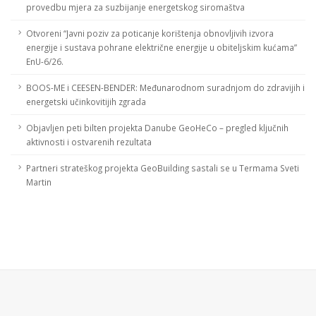
provedbu mjera za suzbijanje energetskog siromaštva
Otvoreni “Javni poziv za poticanje korištenja obnovljivih izvora
energije i sustava pohrane električne energije u obiteljskim kućama”
EnU-6/26.
BOOS-ME i CEESEN-BENDER: Međunarodnom suradnjom do zdravijih i
energetski učinkovitijih zgrada
Objavljen peti bilten projekta Danube GeoHeCo – pregled ključnih
aktivnosti i ostvarenih rezultata
Partneri strateškog projekta GeoBuilding sastali se u Termama Sveti
Martin