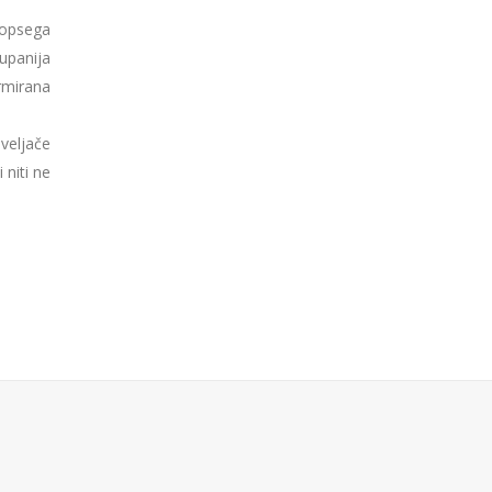
 opsega
upanija
ormirana
 veljače
 niti ne