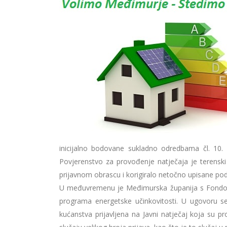
inicijalno bodovane sukladno odredbama čl. 10. 
Povjerenstvo za provođenje natječaja je terenski
prijavnom obrascu i korigiralo netočno upisane po
U međuvremenu je Međimurska županija s Fondom z
programa energetske učinkovitosti. U ugovoru s
kućanstva prijavljena na Javni natječaj koja su p