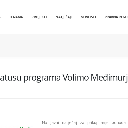
A
O NAMA
PROJEKTI
NATJEČAJI
NOVOSTI
PRAVNA REGU
tatusu programa Volimo Međimurj
Na Javni natječaj za prikupljanje ponuda f