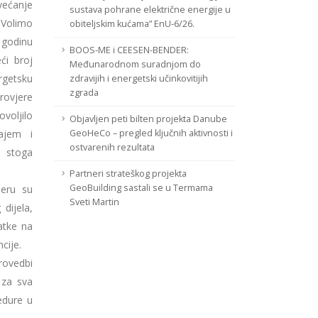
ećanje
sustava pohrane električne energije u
 Volimo
obiteljskim kućama” EnU-6/26.
godinu
BOOS-ME i CEESEN-BENDER:
ći broj
Međunarodnom suradnjom do
rgetsku
zdravijih i energetski učinkovitijih
zgrada
rovjere
ovoljilo
Objavljen peti bilten projekta Danube
ajem i
GeoHeCo – pregled ključnih aktivnosti i
ostvarenih rezultata
 stoga
Partneri strateškog projekta
GeoBuilding sastali se u Termama
jeru su
Sveti Martin
dijela,
atke na
cije.
rovedbi
 za sva
edure u