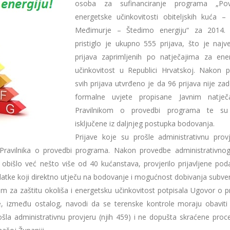
osoba za sufinanciranje programa „Pov
energetske učinkovitosti obiteljskih kuća –
Međimurje – Štedimo energiju“ za 2014. 
pristiglo je ukupno 555 prijava, što je najve
prijava zaprimljenih po natječajima za ene
učinkovitost u Republici Hrvatskoj. Nakon p
svih prijava utvrđeno je da 96 prijava nije zad
formalne uvjete propisane Javnim natječ
Pravilnikom o provedbi programa te su
isključene iz daljnjeg postupka bodovanja.
Prijave koje su prošle administrativnu prov
Pravilnika o provedbi programa. Nakon provedbe administrativnog 
 obišlo već nešto više od 40 kućanstava, provjerilo prijavljene pod
datke koji direktno utječu na bodovanje i mogućnost dobivanja subven
a zaštitu okoliša i energetsku učinkovitost potpisala Ugovor o p
e, između ostalog, navodi da se terenske kontrole moraju obaviti
rošla administrativnu provjeru (njih 459) i ne dopušta skraćene proc