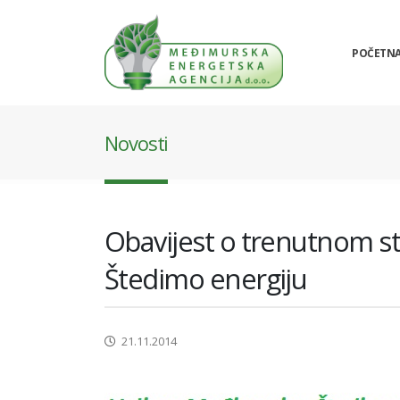
POČETN
Novosti
Obavijest o trenutnom s
Štedimo energiju
21.11.2014