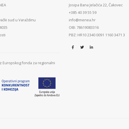
ENEA
Josipa Bana Jelačića 22, Čakovec
+385 40 39 55 59
vački sud u Varaždinu
info@menea.hr
84035
OIB: 78619083316
osti
PBZ: HR10 2340 0091 1160 3471 3
 iz Europskog fonda za regionalni