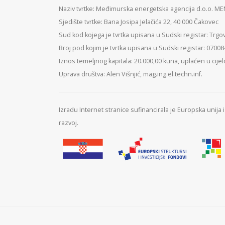
Naziv tvrtke: Međimurska energetska agencija d.o.o. M
Sjedište tvrtke: Bana Josipa Jelačića 22, 40 000 Čakovec
Sud kod kojega je tvrtka upisana u Sudski registar: Trgo
Broj pod kojim je tvrtka upisana u Sudski registar: 0700
Iznos temeljnog kapitala: 20.000,00 kuna, uplaćen u cijel
Uprava društva: Alen Višnjić, mag.ing.el.techn.inf.
Izradu Internet stranice sufinancirala je Europska unija
razvoj.