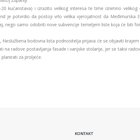
našoj Županiji.
-20 kućanstava) i izrazito velikog interesa te time iznimno velikog
Fond je potvrdio da postoji vrlo velika vjerojatnost da Međimurska ž
čaj, nego samo odobriti nove subvencije temeljem liste koja će biti f
, Neslužbena bodovna lista podnositelja prijava će se objaviti krajem
i na radove postavljanja fasade i vanjske stolarije, jer se takvi radovi
planirati za proljeće.
KONTAKT