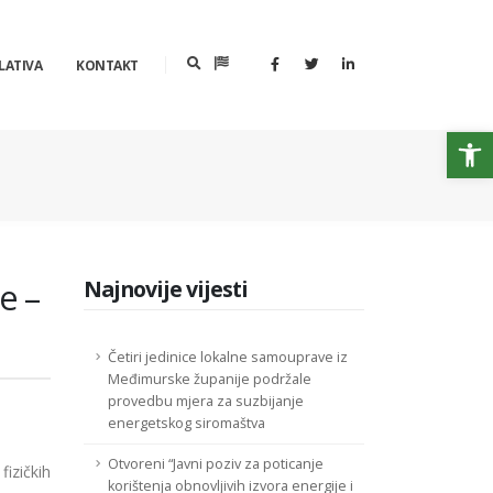
LATIVA
KONTAKT
Op
e –
Najnovije vijesti
Četiri jedinice lokalne samouprave iz
Međimurske županije podržale
provedbu mjera za suzbijanje
energetskog siromaštva
Otvoreni “Javni poziv za poticanje
izičkih
korištenja obnovljivih izvora energije i