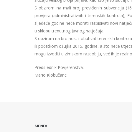
slučaju velikog broja prijava, kao što je to slučaj u 
S obzirom na mali broj previđenih subvencija (16
provjera (administrativnih i terenskih kontrola), 
sljedeće godine neće morati raspisivati novi natje
u sklopu trenutnog Javnog natječaja.
S obzirom na brojnost i obuhvat terenskih kontrola
ili početkom ožujka 2015. godine, a što neće utjecat
mogu izvoditi u zimskom razdoblju, već ih je realno 
Predsjednik Povjerenstva:
Mario Klobučarić
MENEA