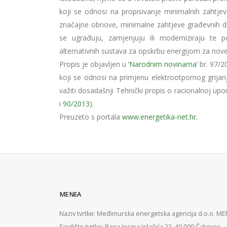
koji se odnosi na propisivanje minimalnih zahtje
značajne obnove, minimalne zahtjeve građevnih dij
se ugrađuju, zamjenjuju ili moderniziraju te p
alternativnih sustava za opskrbu energijom za nov
Propis je objavljen u
‘Narodnim novinama’
br. 97/2
koji se odnosi na primjenu elektrootpornog grija
važiti dosadašnji Tehnički propis o racionalnoj upo
i
90/2013
).
Preuzeto s portala
www.energetika-net.hr
.
MENEA
Naziv tvrtke: Međimurska energetska agencija d.o.o. M
Sjedište tvrtke: Bana Josipa Jelačića 22, 40 000 Čakovec