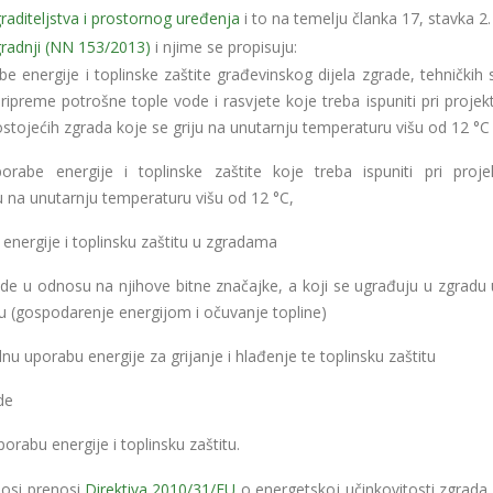
raditeljstva i prostornog uređenja
i to na temelju članka 17, stavka 2. i
radnji (NN 153/2013)
i njime se propisuju:
be energije i toplinske zaštite građevinskog dijela zgrade, tehničkih
 pripreme potrošne tople vode i rasvjete koje treba ispuniti pri projekt
stojećih zgrada koje se griju na unutarnju temperaturu višu od 12 °C
orabe energije i toplinske zaštite koje treba ispuniti pri projek
ju na unutarnju temperaturu višu od 12 °C,
 energije i toplinsku zaštitu u zgradama
ode u odnosu na njihove bitne značajke, a koji se ugrađuju u zgradu 
u (gospodarenje energijom i očuvanje topline)
u uporabu energije za grijanje i hlađenje te toplinsku zaštitu
de
rabu energije i toplinsku zaštitu.
nosi prenosi
Direktiva 2010/31/EU
o energetskoj učinkovitosti zgrada 