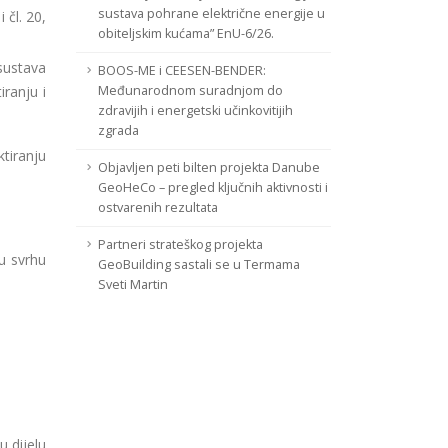
sustava pohrane električne energije u
 čl. 20,
obiteljskim kućama” EnU-6/26.
 sustava
BOOS-ME i CEESEN-BENDER:
iranju i
Međunarodnom suradnjom do
zdravijih i energetski učinkovitijih
zgrada
tiranju
Objavljen peti bilten projekta Danube
GeoHeCo – pregled ključnih aktivnosti i
ostvarenih rezultata
Partneri strateškog projekta
u svrhu
GeoBuilding sastali se u Termama
Sveti Martin
u dijelu