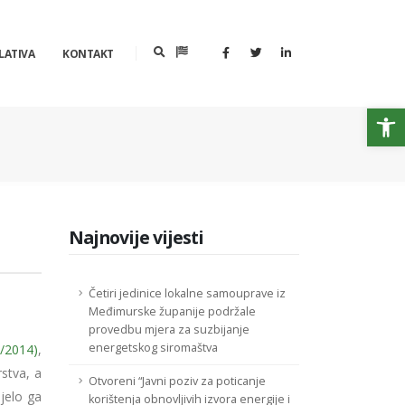
LATIVA
KONTAKT
Op
Najnovije vijesti
Četiri jedinice lokalne samouprave iz
Međimurske županije podržale
provedbu mjera za suzbijanje
energetskog siromaštva
7/2014)
,
stva, a
Otvoreni “Javni poziv za poticanje
jelo ga
korištenja obnovljivih izvora energije i