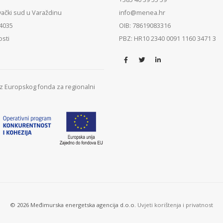
vački sud u Varaždinu
info@menea.hr
84035
OIB: 78619083316
osti
PBZ: HR10 2340 0091 1160 3471 3
 iz Europskog fonda za regionalni
© 2026 Međimurska energetska agencija d.o.o.
Uvjeti korištenja i privatnost