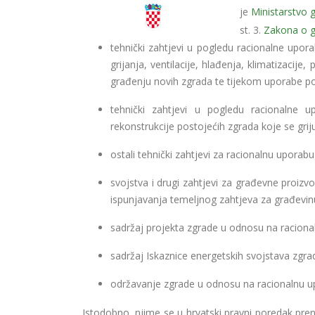
je
Ministarstvo g
st. 3.
Zakona o g
tehnički zahtjevi u pogledu racionalne upora
grijanja, ventilacije, hlađenja, klimatizacije,
građenju novih zgrada te tijekom uporabe po
tehnički zahtjevi u pogledu racionalne up
rekonstrukcije postojećih zgrada koje se gri
ostali tehnički zahtjevi za racionalnu uporabu
svojstva i drugi zahtjevi za građevne proizv
ispunjavanja temeljnog zahtjeva za građevin
sadržaj projekta zgrade u odnosu na racionaln
sadržaj Iskaznice energetskih svojstava zgra
održavanje zgrade u odnosu na racionalnu upo
Istodobno, njime se u hrvatski pravni poredak pre