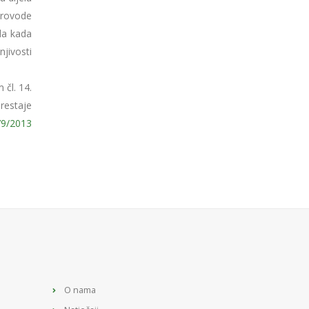
provode
da kada
jivosti
čl. 14.
restaje
79/2013
O nama