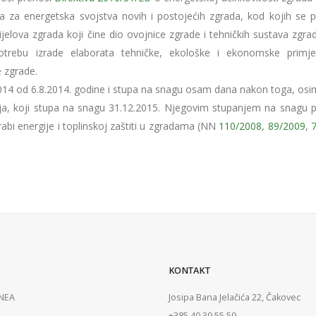
va za energetska svojstva novih i postojećih zgrada, kod kojih se 
elova zgrada koji čine dio ovojnice zgrade i tehničkih sustava zgra
otrebu izrade elaborata tehničke, ekološke i ekonomske primjen
e zgrade.
014 od 6.8.2014. godine i stupa na snagu osam dana nakon toga, osim 
nja, koji stupa na snagu 31.12.2015. Njegovim stupanjem na snagu p
rabi energije i toplinskoj zaštiti u zgradama (NN
110/2008
,
89/2009
,
KONTAKT
ENEA
Josipa Bana Jelačića 22, Čakovec
+385 40 39 55 59