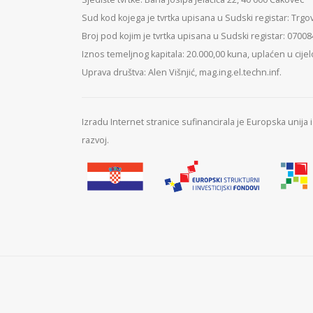
Sud kod kojega je tvrtka upisana u Sudski registar: Trgo
Broj pod kojim je tvrtka upisana u Sudski registar: 0700
Iznos temeljnog kapitala: 20.000,00 kuna, uplaćen u cijel
Uprava društva: Alen Višnjić, mag.ing.el.techn.inf.
Izradu Internet stranice sufinancirala je Europska unija
razvoj.