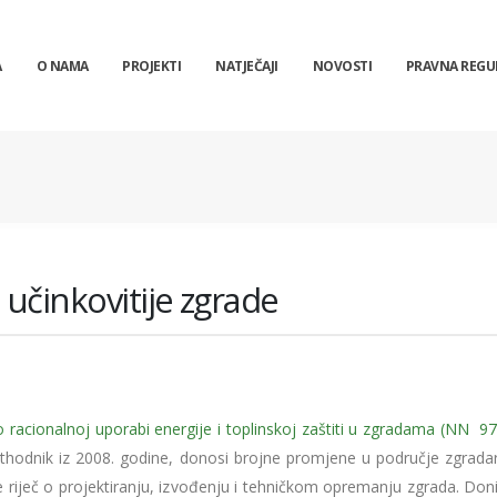
A
O NAMA
PROJEKTI
NATJEČAJI
NOVOSTI
PRAVNA REGU
 učinkovitije zgrade
o racionalnoj uporabi energije i toplinskoj zaštiti u zgradama (NN 9
ethodnik iz 2008. godine, donosi brojne promjene u područje zgradar
 riječ o projektiranju, izvođenju i tehničkom opremanju zgrada. Doni