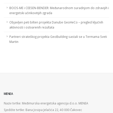
BOOS-ME i CEESEN-BENDER: Međunarodnom suradnjom do zdravijih i
energetski učinkovitijih zgrada
Objavljen peti bilten projekta Danube GeoHeCo – pregled ključnih
aktivnosti i ostvarenih rezultata
Partneri strateškog projekta GeoBuilding sastali se u Termama Sveti
Martin
MENEA
Naziv tvrtke: Međimurska energetska agencija d.o.o. MENEA
Sjedište tvrtke: Bana Josipa Jelačića 22, 40 000 Čakovec