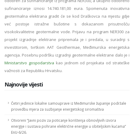
odobren za sufinanciranje iz programa NER300, a ukupno odobreno
sufinanciranje iznosi 14.740.181,00 eura. Spomenuta inovativna
geotermalna elektrana gradit će se kod Draškovca na mjestu gdje
već postoje istražne bušotine s dokazanom prisutnošću
visokokvalitetne geotermalne vode. Prijavu na program NER300 za
projekt izgradnje elektrane pripremala je i predala, u suradnji s
investitorom, tvrtkom AAT Geothermae, Međimurska energetska
agencija. Posebnu podršku izgradnji geotermalne elektrane dalo je i
Ministarstvo gospodarstva
kao jednom od projekata od strateške
važnosti za Republiku Hrvatsku.
Najnovije vijesti
Četiri jedinice lokalne samouprave iz Međimurske županije podržale
provedbu mjera za suzbijanje energetskog siromaštva
Otvoreni “Javni poziv za poticanje korištenja obnovljivih izvora
energije i sustava pohrane električne energije u obiteljskim kućama”
EnU-6/26.