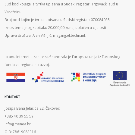
Sud kod kojega je tvrtka upisana u Sudski registar: Trgovački sud u
Varaždinu
Broj pod kojim je tvrtka upisana u Sudski registar: 070084035
Iznos temeljnog kapitala: 20.000,00 kuna, uplaćen u cijelosti
Uprava društva: Alen Višnjić, mag.ing.el.techn.inf.
Izradu Internet stranice sufinancirala je Europska unija iz Europskog
fonda za regionalni razvoj.
KONTAKT
Josipa Bana Jelačića 22, Čakovec
+385 40 39 55 59
info@menea.hr
OIB: 78619083316