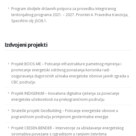
Program dodjele državnih potpora za provedbu Integriranog
teritorijalnog programa 2021. – 2027. Prioritet 4. Pravedna tranzicija,
Specifični cilj: JSO8.1.
Izdvojeni projekti
Projekt BOOS-ME – Poticanje infrastrukture pametnog mjerenja i
promicanje energetski održivog ponašanja korisnika radi
osiguravanja dugoročnih učinaka energetske obnove javnih zgrada u
CBC području
Projekt INDIGENUM – Inovativna digitalna rješenja za povećanje
energetske učinkovitosti na prekograničnom području
Strateški projekt GeoBuilding – Poticanje energetske obnove u
pograničnom području primjenom geotermalne energije
Projekt CEESEN-BENDER – Intervencije za ublažavanje energetskog
siromaštva povezane s izgradnjom u ranjivim četvrtima