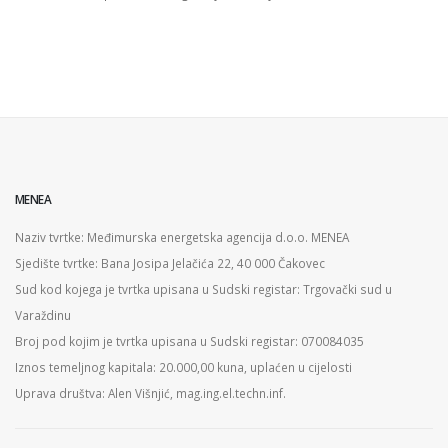
MENEA
Naziv tvrtke: Međimurska energetska agencija d.o.o. MENEA
Sjedište tvrtke: Bana Josipa Jelačića 22, 40 000 Čakovec
Sud kod kojega je tvrtka upisana u Sudski registar: Trgovački sud u
Varaždinu
Broj pod kojim je tvrtka upisana u Sudski registar: 070084035
Iznos temeljnog kapitala: 20.000,00 kuna, uplaćen u cijelosti
Uprava društva: Alen Višnjić, mag.ing.el.techn.inf.