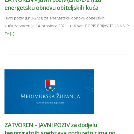
energetsku obnovu obiteljskih kuća
Javni poziv (EnU-2/21) za energetsku obnovu obiteljskih
kuća zatvoren je 14. prosinca 2021. u 10 sati. POPIS PRIJAVITELJA NA JP
ZA
[..]
ZATVOREN – JAVNI POZIV za dodjelu
bespovratnih sredstava poduzetnicima po