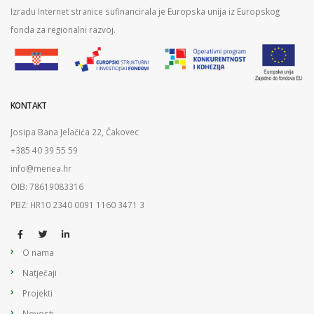
Izradu Internet stranice sufinancirala je Europska unija iz Europskog
fonda za regionalni razvoj.
KONTAKT
Josipa Bana Jelačića 22, Čakovec
+385 40 39 55 59
info@menea.hr
OIB: 78619083316
PBZ: HR10 2340 0091 1160 3471 3
O nama
Natječaji
Projekti
Novosti