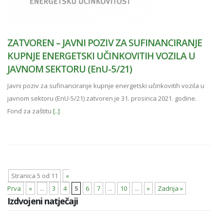
ZATVOREN – JAVNI POZIV ZA SUFINANCIRANJE
KUPNJE ENERGETSKI UČINKOVITIH VOZILA U
JAVNOM SEKTORU (EnU-5/21)
Javni poziv za sufinanciranje kupnje energetski učinkovitih vozila u
javnom sektoru (EnU-5/21) zatvoren je 31. prosinca 2021. godine.
Fond za zaštitu
[..]
Stranica 5 od 11
«
Prva
«
...
3
4
5
6
7
...
10
...
»
Zadnja »
Izdvojeni natječaji