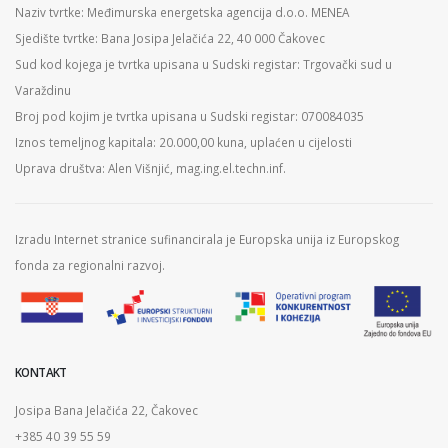
Naziv tvrtke: Međimurska energetska agencija d.o.o. MENEA
Sjedište tvrtke: Bana Josipa Jelačića 22, 40 000 Čakovec
Sud kod kojega je tvrtka upisana u Sudski registar: Trgovački sud u
Varaždinu
Broj pod kojim je tvrtka upisana u Sudski registar: 070084035
Iznos temeljnog kapitala: 20.000,00 kuna, uplaćen u cijelosti
Uprava društva: Alen Višnjić, mag.ing.el.techn.inf.
Izradu Internet stranice sufinancirala je Europska unija iz Europskog
fonda za regionalni razvoj.
KONTAKT
Josipa Bana Jelačića 22, Čakovec
+385 40 39 55 59