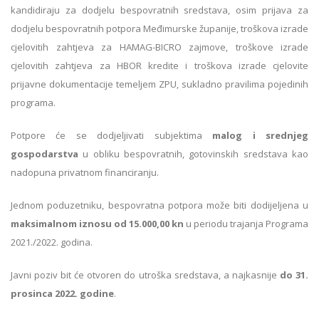
kandidiraju za dodjelu bespovratnih sredstava, osim prijava za
dodjelu bespovratnih potpora Međimurske županije, troškova izrade
cjelovitih zahtjeva za HAMAG-BICRO zajmove, troškove izrade
cjelovitih zahtjeva za HBOR kredite i troškova izrade cjelovite
prijavne dokumentacije temeljem ZPU, sukladno pravilima pojedinih
programa.
Potpore će se dodjeljivati subjektima
malog i srednjeg
gospodarstva
u obliku bespovratnih, gotovinskih sredstava kao
nadopuna privatnom financiranju.
Jednom poduzetniku, bespovratna potpora može biti dodijeljena u
maksimalnom iznosu od 15.000,00 kn
u periodu trajanja Programa
2021./2022. godina.
Javni poziv bit će otvoren do utroška sredstava, a najkasnije
do 31.
prosinca 2022. godine
.