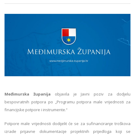
Međimurska županija
objavila je Javni poziv za dodjelu
bespovratnih potpora po „Programu potpora male vrijednosti za
financijske potpore i instrumente.“
Potpore male vrijednosti dodijelit će se za sufinanciranje troškova
izrade prijavne dokumentacije projektnih prijedloga koji se