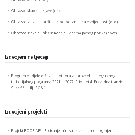
Obrazac skupne prijave (xlsx)
Obrazac izjave o korištenim potporama male vrijednosti (doc)
Obrazac izjave o usklađenosti s uvjetima javnog poziva (docx)
Izdvojeni natječaji
Program dodjele državnih potpora za provedbu Integriranog
teritorijalnog programa 2021. – 2027. Prioritet 4. Pravedna tranzicija,
Specifični cilj: JSO8.1.
Izdvojeni projekti
Projekt BOOS-ME – Poticanje infrastrukture pametnog mjerenja i