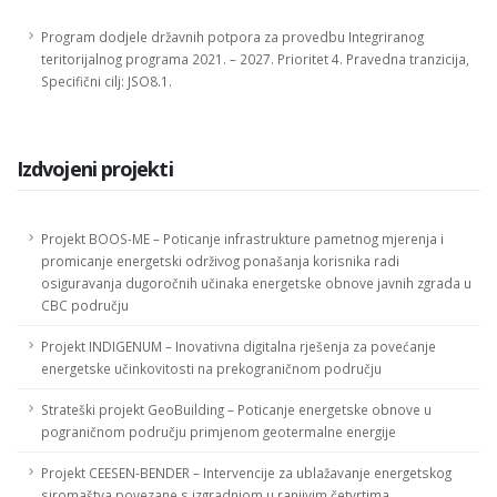
Program dodjele državnih potpora za provedbu Integriranog
teritorijalnog programa 2021. – 2027. Prioritet 4. Pravedna tranzicija,
Specifični cilj: JSO8.1.
Izdvojeni projekti
Projekt BOOS-ME – Poticanje infrastrukture pametnog mjerenja i
promicanje energetski održivog ponašanja korisnika radi
osiguravanja dugoročnih učinaka energetske obnove javnih zgrada u
CBC području
Projekt INDIGENUM – Inovativna digitalna rješenja za povećanje
energetske učinkovitosti na prekograničnom području
Strateški projekt GeoBuilding – Poticanje energetske obnove u
pograničnom području primjenom geotermalne energije
Projekt CEESEN-BENDER – Intervencije za ublažavanje energetskog
siromaštva povezane s izgradnjom u ranjivim četvrtima