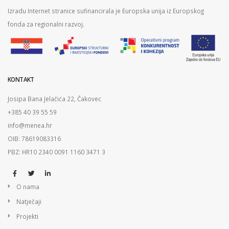
Izradu Internet stranice sufinancirala je Europska unija iz Europskog
fonda za regionalni razvoj.
KONTAKT
Josipa Bana Jelačića 22, Čakovec
+385 40 39 55 59
info@menea.hr
OIB: 78619083316
PBZ: HR10 2340 0091 1160 3471 3
O nama
Natječaji
Projekti