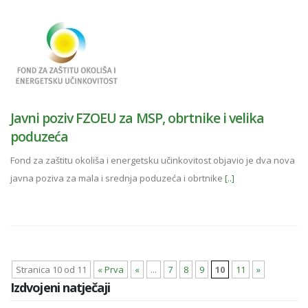
Javni poziv FZOEU za MSP, obrtnike i velika
poduzeća
Fond za zaštitu okoliša i energetsku učinkovitost objavio je dva nova
javna poziva za mala i srednja poduzeća i obrtnike
[..]
Stranica 10 od 11
« Prva
«
...
7
8
9
10
11
»
Izdvojeni natječaji