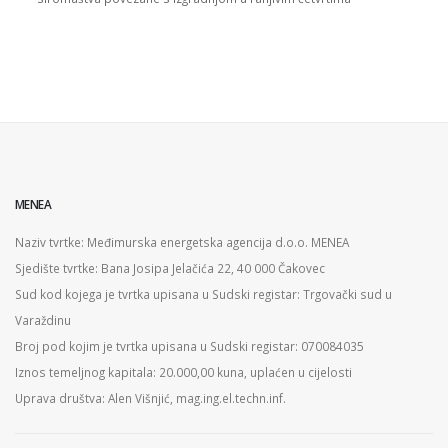
MENEA
Naziv tvrtke: Međimurska energetska agencija d.o.o. MENEA
Sjedište tvrtke: Bana Josipa Jelačića 22, 40 000 Čakovec
Sud kod kojega je tvrtka upisana u Sudski registar: Trgovački sud u
Varaždinu
Broj pod kojim je tvrtka upisana u Sudski registar: 070084035
Iznos temeljnog kapitala: 20.000,00 kuna, uplaćen u cijelosti
Uprava društva: Alen Višnjić, mag.ing.el.techn.inf.