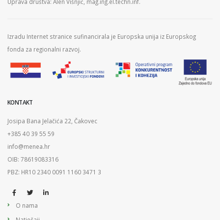
Uprava društva: Alen Višnjić, mag.ing.el.techn.inf.
Izradu Internet stranice sufinancirala je Europska unija iz Europskog
fonda za regionalni razvoj.
KONTAKT
Josipa Bana Jelačića 22, Čakovec
+385 40 39 55 59
info@menea.hr
OIB: 78619083316
PBZ: HR10 2340 0091 1160 3471 3
O nama
Natječaji