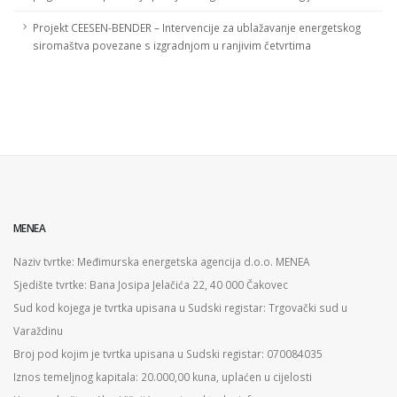
Projekt CEESEN-BENDER – Intervencije za ublažavanje energetskog
siromaštva povezane s izgradnjom u ranjivim četvrtima
MENEA
Naziv tvrtke: Međimurska energetska agencija d.o.o. MENEA
Sjedište tvrtke: Bana Josipa Jelačića 22, 40 000 Čakovec
Sud kod kojega je tvrtka upisana u Sudski registar: Trgovački sud u
Varaždinu
Broj pod kojim je tvrtka upisana u Sudski registar: 070084035
Iznos temeljnog kapitala: 20.000,00 kuna, uplaćen u cijelosti