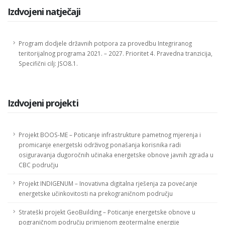
Izdvojeni natječaji
Program dodjele državnih potpora za provedbu Integriranog
teritorijalnog programa 2021. – 2027. Prioritet 4. Pravedna tranzicija,
Specifični cilj: JSO8.1.
Izdvojeni projekti
Projekt BOOS-ME – Poticanje infrastrukture pametnog mjerenja i
promicanje energetski održivog ponašanja korisnika radi
osiguravanja dugoročnih učinaka energetske obnove javnih zgrada u
CBC području
Projekt INDIGENUM – Inovativna digitalna rješenja za povećanje
energetske učinkovitosti na prekograničnom području
Strateški projekt GeoBuilding – Poticanje energetske obnove u
pograničnom području primjenom geotermalne energije