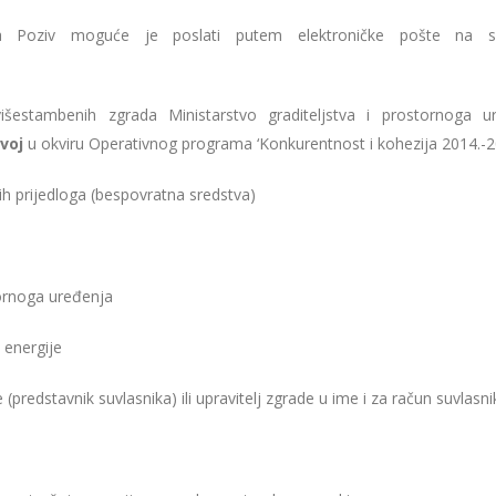
Poziv moguće je poslati putem elektroničke pošte na sl
šestambenih zgrada Ministarstvo graditeljstva i prostornoga u
voj
u okviru Operativnog programa ‘Konkurentnost i kohezija 2014.-2
h prijedloga (bespovratna sredstva)
tornoga uređenja
 energije
(predstavnik suvlasnika) ili upravitelj zgrade u ime i za račun suvlasni