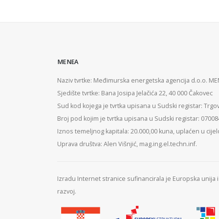
MENEA
Naziv tvrtke: Međimurska energetska agencija d.o.o. M
Sjedište tvrtke: Bana Josipa Jelačića 22, 40 000 Čakovec
Sud kod kojega je tvrtka upisana u Sudski registar: Trgo
Broj pod kojim je tvrtka upisana u Sudski registar: 0700
Iznos temeljnog kapitala: 20.000,00 kuna, uplaćen u cijel
Uprava društva: Alen Višnjić, mag.ing.el.techn.inf.
Izradu Internet stranice sufinancirala je Europska unija
razvoj.