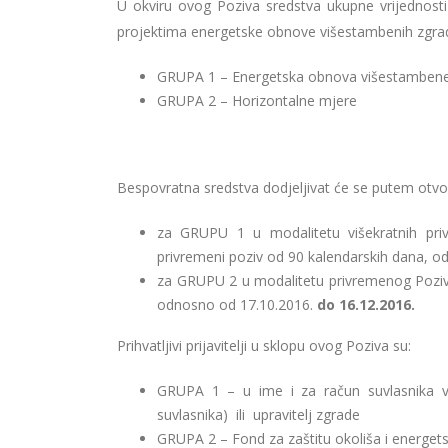
U okviru ovog Poziva sredstva ukupne vrijednosti
projektima energetske obnove višestambenih zgrada
GRUPA 1 – Energetska obnova višestamben
GRUPA 2 – Horizontalne mjere
Bespovratna sredstva dodjeljivat će se putem otvo
za GRUPU 1 u modalitetu višekratnih priv
privremeni poziv od 90 kalendarskih dana, 
za GRUPU 2 u modalitetu privremenog Poziva
odnosno od 17.10.2016.
do 16.12.2016.
Prihvatljivi prijavitelji u sklopu ovog Poziva su:
GRUPA 1 – u ime i za račun suvlasnika vi
suvlasnika) ili upravitelj zgrade
GRUPA 2 – Fond za zaštitu okoliša i energets