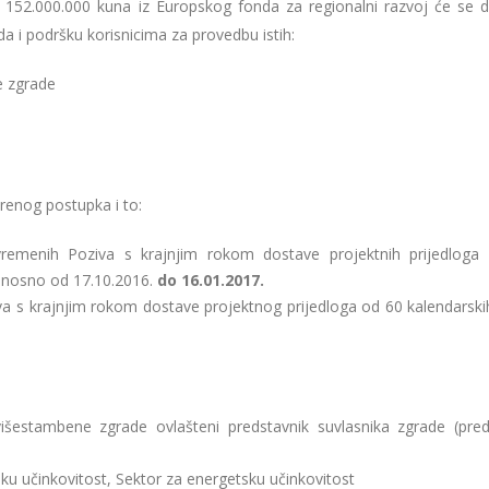
 152.000.000 kuna iz Europskog fonda za regionalni razvoj će se dod
 i podršku korisnicima za provedbu istih:
e zgrade
renog postupka i to:
remenih Poziva s krajnjim rokom dostave projektnih prijedloga 
odnosno od 17.10.2016.
do 16.01.2017.
 s krajnjim rokom dostave projektnog prijedloga od 60 kalendarski
šestambene zgrade ovlašteni predstavnik suvlasnika zgrade (pred
ku učinkovitost, Sektor za energetsku učinkovitost