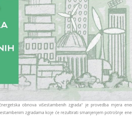
„Energetska obnova višestambenih zgrada“ je provedba mjera ene
višestambenim zgradama koje će rezultirati smanjenjem potrošnje ener