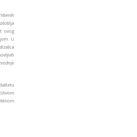
ambenih
zdoblja
et ovog
njom. U
izalica
ovljivih
zvodnje
alitetu
loživom
jektnom