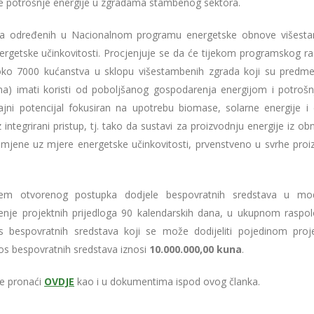
je potrošnje energije u zgradama stambenog sektora.
mjera određenih u Nacionalnom programu energetske obnove višest
getske učinkovitosti. Procjenjuje se da će tijekom programskog ra
 oko 7000 kućanstva u sklopu višestambenih zgrada koji su predm
ma) imati koristi od poboljšanog gospodarenja energijom i potroš
ajni potencijal fokusiran na upotrebu biomase, solarne energije i d
z integrirani pristup, tj. tako da sustavi za proizvodnju energije iz obn
mjene uz mjere energetske učinkovitosti, prvenstveno u svrhe proi
tem otvorenog postupka dodjele bespovratnih sredstava u mod
nje projektnih prijedloga 90 kalendarskih dana, u ukupnom raspo
os bespovratnih sredstava koji se može dodijeliti pojedinom pro
nos bespovratnih sredstava iznosi
10.000.000,00 kuna
.
te pronaći
OVDJE
kao i u dokumentima ispod ovog članka.