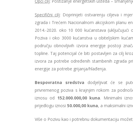
Opći cilj
: Postizanje energetskih ušteda – smanjen
Specifični cilj
: Doprinijeti ostvarenju ciljeva i 
zgrada i Trećem Nacionalnom akcijskom planu ener
2014.-2020. oko 10 000 kućanstava (uključujući
Poziva i oko 3000 kućanstva u obiteljskim kuća
području obnovljivih izvora energije postoji znač
topline. Taj potencijal će biti postavljen za cilj kro
izvora za potrebe određenih stambenih zgrada pri
energije za potrebe grijanja/hlađenja.
Bespovratna sredstva
dodjeljivat će se pu
privremenog poziva s krajnjim rokom za podnoše
iznosu od
152.000.000,00 kuna
. Minimalni izn
prijedlogu iznosi
50.000,00 kuna
, a maksimalni iz
Više o Pozivu kao i potrebnu dokumentaciju može