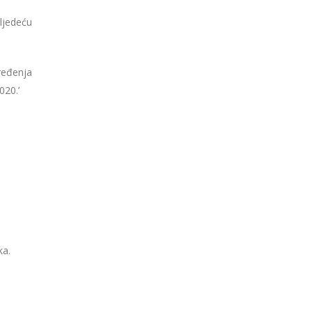
jedeću
ređenja
020.’
ka.