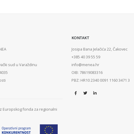
KONTAKT
ENEA
Josipa Bana Jelačića 22, Čakovec
+385 40 39 55 59
vački sud u Varaždinu
info@menea.hr
84035
OIB: 78619083316
osti
PBZ: HR10 2340 0091 1160 3471 3
 iz Europskog fonda za regionalni