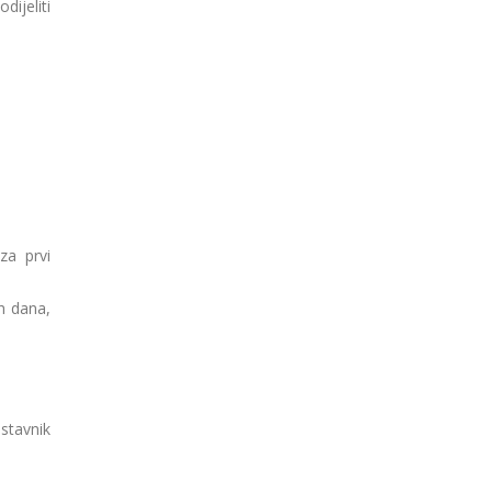
ijeliti
za prvi
h dana,
stavnik