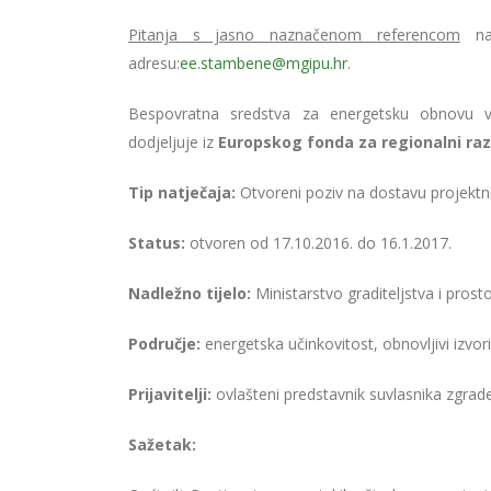
Pitanja s jasno naznačenom referencom
na 
adresu:
ee.stambene@mgipu.hr
.
Bespovratna sredstva za energetsku obnovu vi
dodjeljuje iz
Europskog fonda za regionalni raz
Tip natječaja:
Otvoreni poziv na dostavu projektni
Status:
otvoren od 17.10.2016. do 16.1.2017.
Nadležno tijelo:
Ministarstvo graditeljstva i pros
Područje:
energetska učinkovitost, obnovljivi izvori
Prijavitelji:
ovlašteni predstavnik suvlasnika zgrade 
Sažetak: