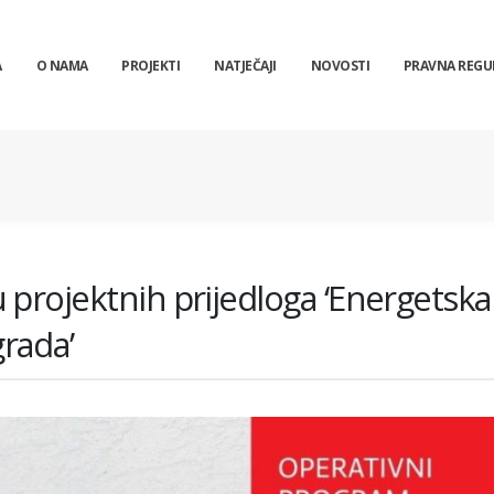
A
O NAMA
PROJEKTI
NATJEČAJI
NOVOSTI
PRAVNA REGU
 projektnih prijedloga ‘Energetska
rada’