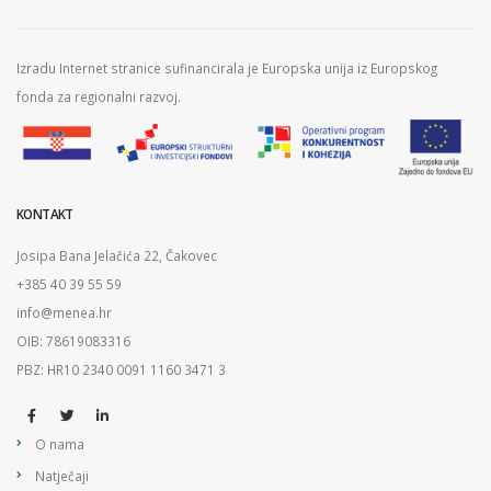
Izradu Internet stranice sufinancirala je Europska unija iz Europskog
fonda za regionalni razvoj.
KONTAKT
Josipa Bana Jelačića 22, Čakovec
+385 40 39 55 59
info@menea.hr
OIB: 78619083316
PBZ: HR10 2340 0091 1160 3471 3
O nama
Natječaji