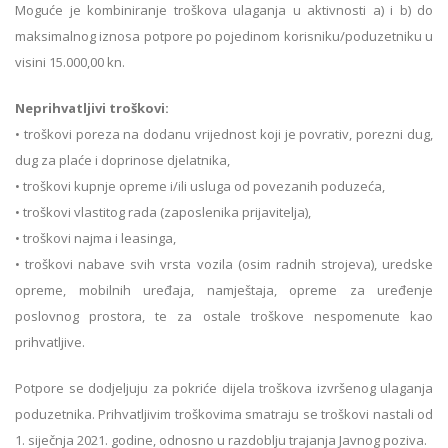
Moguće je kombiniranje troškova ulaganja u aktivnosti a) i b) do
maksimalnog iznosa potpore po pojedinom korisniku/poduzetniku u
visini 15.000,00 kn.
Neprihvatljivi troškovi:
• troškovi poreza na dodanu vrijednost koji je povrativ, porezni dug,
dug za plaće i doprinose djelatnika,
• troškovi kupnje opreme i/ili usluga od povezanih poduzeća,
• troškovi vlastitog rada (zaposlenika prijavitelja),
• troškovi najma i leasinga,
• troškovi nabave svih vrsta vozila (osim radnih strojeva), uredske
opreme, mobilnih uređaja, namještaja, opreme za uređenje
poslovnog prostora, te za ostale troškove nespomenute kao
prihvatljive.
Potpore se dodjeljuju za pokriće dijela troškova izvršenog ulaganja
poduzetnika. Prihvatljivim troškovima smatraju se troškovi nastali od
1. siječnja 2021. godine, odnosno u razdoblju trajanja Javnog poziva.