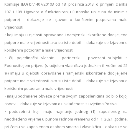
Komisije (EU) br.1407/20103 od 18. prosinca 2013. o primjeni članka
107. i 108. Ugovora o funkcioniranju Europske unije na de minimis
potpore) – dokazuje se Izjavom o korištenim potporama male
vrijednosti
• koji imaju u cijelosti opravdane i namjenski iskorištene dodijeljene
potpore male vrijednosti ako su iste dobili – dokazuje se Izjavom o
korištenim potporama male vrijednosti
• čiji pojedinačni vlasnici i partnerski i povezani subjekti s
Podnositeljem prijave (s udjelom vlasništva jednakim ili većim od 25
%) imaju u cijelosti opravdane i namjenski iskorištene dodijeljene
potpore male vrijednosti ako su iste dobili – dokazuje se Izjavom o
korištenim potporama male vrijednosti
• imaju podmirene obveze prema svojim zaposlenicima po bilo kojoj
osnovi – dokazuje se Izjavom o usklađenosti s uvjetima Poziva
• poduzetnici koji imaju najmanje jednog (1) zaposlenog na
neodređeno vrijeme u punom radnom vremenu od 1. 1. 2021. godine,
pri čemu se zaposlenom osobom smatra i vlasnik/ica – dokazuje se