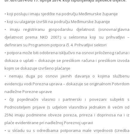
• koji posluju i imaju sjedište na području Međimurske županije
• koji su ulaganje izvršili na području Međimurske županije
• imaju registriranu gospodarsku djelatnost (osnovna/glavna
djelatnost prema NKD 2007.) u sektorima koji su prihvatljivi –
definirani su Programom potpora čl. 4. Prihvatljivi sektori
• potpora može biti odobrena isključivo na osnovi priloženog računa i
dokaza o uplati – dokazuje se preslikom računa i preslikom izvoda
kojim se dokazuje izvršeno plaćanje
• nemaju duga po osnovi javnih davanja o kojima službenu
evidenciju vodi Porezna uprava – dokazuje se originalnom Potvrdom
nadležne Porezne uprave
• čiji pojedinačni vlasnici i partnerski i povezani subjekti s
Podnositeljem prijave (s udjelom vlasništva jednakim ili većim od
25%) imaju podmirene obveze poreza, prireza i doprinosa na i iz
plaće evidentirane pri nadležnoj Poreznoj upravi
• u skladu su s odredbama potporama male vrijednosti (Uredba