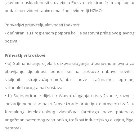
Izjavom o usklađenosti s uvjetima Poziva i elektroničkim zapisom o
podacima evidentiranim u matičnoj evidenciji HZMO
Prihvatljivi prijavitelji, aktivnosti i sektori:
• definirani su Programom potpora koji je sastavni prilog ovog javnog
poziva.
Prihvatljivi troškovi:
• a) Sufinanciranje dijela troškova ulaganja u osnovnu imovinu za
obavljanje djelatnosti odnosi se na troškove nabave novih i
rabljenih strojeva/opreme/alata, nove računalne opreme,
računalnih programa i sustava.
• b) Sufinanciranje dijela troškova ulaganja u istraživanje, razvoj i
inovacije odnosi se na troškove izrade prototipa te provjeru i zaštitu
formalnog intelektualnog vlasništva (pretraga baze patenata,
angažman patentnog zastupnika, troškovi industrijskog dizajna, žiga,
patenta).