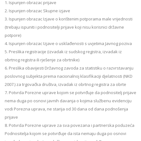
1. Ispunjen obrazac prijave
2. Ispunjen obrazac Skupne izjave
3. Ispunjen obrazac Izjave o korištenim potporama male vrijednosti
(trebaju ispuniti i podnositelji prijave koji nisu korisnici državne
potpore)
4. Ispunjen obrazac Izjave o usklađenosti s uvjetima Javnog poziva
5. Preslika registracije (izvadak iz sudskog registra, izvadak iz
obrtnog registra ili rješenje za obrtnike)
6. Preslika obavijesti Državnog zavoda za statistiku o razvrstavanju
poslovnog subjekta prema nacionalnoj klasifikaciji djelatnosti (NKD
2007.) za trgovačka društva, izvadak iz obrtnog registra za obrte
7. Potvrda Porezne uprave kojom se potvrđuje da podnositelj prijave
nema duga po osnovi javnih davanja o kojima službenu evidenciju
vodi Porezna uprava, ne starija od 30 dana od dana podnošenja
prijave
8. Potvrda Porezne uprave za sva povezana i partnerska poduzeća
Podnositelja kojom se potvrđuje da ista nemaju duga po osnovi