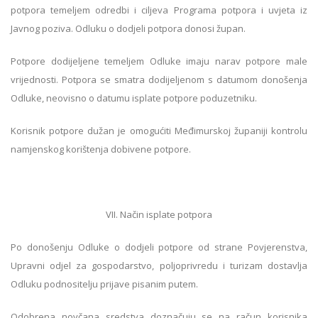
potpora temeljem odredbi i ciljeva Programa potpora i uvjeta iz
Javnog poziva. Odluku o dodjeli potpora donosi župan.
Potpore dodijeljene temeljem Odluke imaju narav potpore male
vrijednosti. Potpora se smatra dodijeljenom s datumom donošenja
Odluke, neovisno o datumu isplate potpore poduzetniku.
Korisnik potpore dužan je omogućiti Međimurskoj županiji kontrolu
namjenskog korištenja dobivene potpore.
VII. Način isplate potpora
Po donošenju Odluke o dodjeli potpore od strane Povjerenstva,
Upravni odjel za gospodarstvo, poljoprivredu i turizam dostavlja
Odluku podnositelju prijave pisanim putem.
Odobrena novčana sredstva doznačuju se na račun korisnika