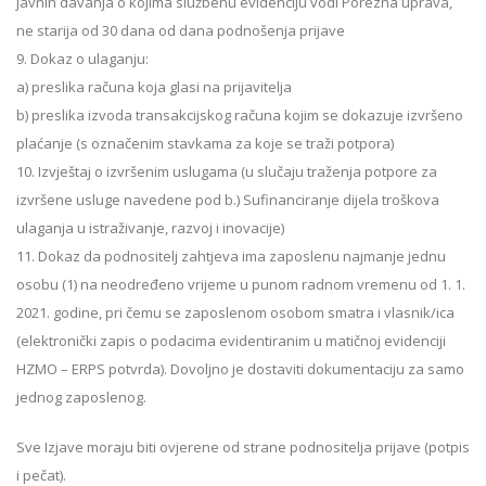
javnih davanja o kojima službenu evidenciju vodi Porezna uprava,
ne starija od 30 dana od dana podnošenja prijave
9. Dokaz o ulaganju:
a) preslika računa koja glasi na prijavitelja
b) preslika izvoda transakcijskog računa kojim se dokazuje izvršeno
plaćanje (s označenim stavkama za koje se traži potpora)
10. Izvještaj o izvršenim uslugama (u slučaju traženja potpore za
izvršene usluge navedene pod b.) Sufinanciranje dijela troškova
ulaganja u istraživanje, razvoj i inovacije)
11. Dokaz da podnositelj zahtjeva ima zaposlenu najmanje jednu
osobu (1) na neodređeno vrijeme u punom radnom vremenu od 1. 1.
2021. godine, pri čemu se zaposlenom osobom smatra i vlasnik/ica
(elektronički zapis o podacima evidentiranim u matičnoj evidenciji
HZMO – ERPS potvrda). Dovoljno je dostaviti dokumentaciju za samo
jednog zaposlenog.
Sve Izjave moraju biti ovjerene od strane podnositelja prijave (potpis
i pečat).