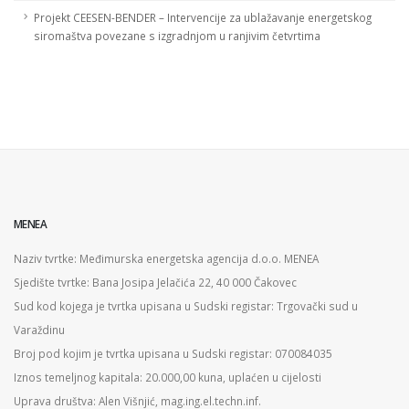
Projekt CEESEN-BENDER – Intervencije za ublažavanje energetskog
siromaštva povezane s izgradnjom u ranjivim četvrtima
MENEA
Naziv tvrtke: Međimurska energetska agencija d.o.o. MENEA
Sjedište tvrtke: Bana Josipa Jelačića 22, 40 000 Čakovec
Sud kod kojega je tvrtka upisana u Sudski registar: Trgovački sud u
Varaždinu
Broj pod kojim je tvrtka upisana u Sudski registar: 070084035
Iznos temeljnog kapitala: 20.000,00 kuna, uplaćen u cijelosti
Uprava društva: Alen Višnjić, mag.ing.el.techn.inf.