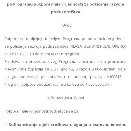
po Programu potpora male vrijednosti za poticanje razvoja
poduzetništva
I. Uvod
Potpore se dodjeljuju temeljem Programa potpora male vrijednosti
za poticanje razvoja poduzetništva (KLASA: 302-01/21-02/8, URBROJ:
2109/1-01-21-1) u daljnjem tekstu: Program.
Sredstva za provedbu ovog Programa planirana su u proračunu
Međimurske županije za 2021. godinu, u razdjelu 004-Upravni odjel
za gospodarstvo, poljoprivredu i turizam, pozicija A100813 –
Programi potpora poduzetnicima u iznosu od 1.000.000,00 kn.
II. Prihvatljivi troškovi
Potpora male vrijednosti dodijelit će se za:
a.
Sufinanciranje dijela troškova ulaganja u osnovnu imovinu