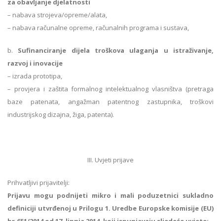
za obavljanje djelatnosti
– nabava strojeva/opreme/alata,
– nabava računalne opreme, računalnih programa i sustava,
b.
Sufinanciranje dijela troškova ulaganja u istraživanje,
razvoj i inovacije
– izrada prototipa,
– provjera i zaštita formalnog intelektualnog vlasništva (pretraga
baze patenata, angažman patentnog zastupnika, troškovi
industrijskog dizajna, žiga, patenta).
III. Uvjeti prijave
Prihvatljivi prijavitelji:
Prijavu mogu podnijeti mikro i mali poduzetnici sukladno
definiciji utvrđenoj u Prilogu 1. Uredbe Europske komisije (EU)
br.651/2014 od 17. lipnja 2014. koji ispunjavaju sljedeće uvjete: