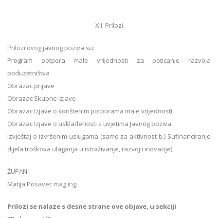
XII. Prilozi
Prilozi ovog javnog poziva su:
Program potpora male vrijednosti za poticanje razvoja
poduzetništva
Obrazac prijave
Obrazac Skupne izjave
Obrazac Izjave o korištenim potporama male vrijednosti
Obrazac Izjave o usklađenosti s uvjetima Javnog poziva
Izvještaj o izvršenim uslugama (samo za aktivnost b.) Sufinanciranje
dijela troškova ulaganja u istraživanje, razvoj i inovacije)
ŽUPAN
Matija Posavec mag.ing.
Prilozi se nalaze s desne strane ove objave, u sekciji