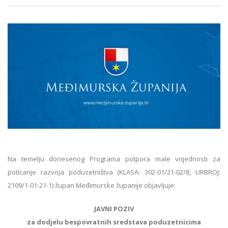
Na temelju donesenog Programa potpora male vrijednosti za
poticanje razvoja poduzetništva (KLASA: 302-01/21-02/8, URBROJ:
2109/1-01-21-1) župan Međimurske županije objavljuje:
JAVNI POZIV
za dodjelu bespovratnih sredstava poduzetnicima