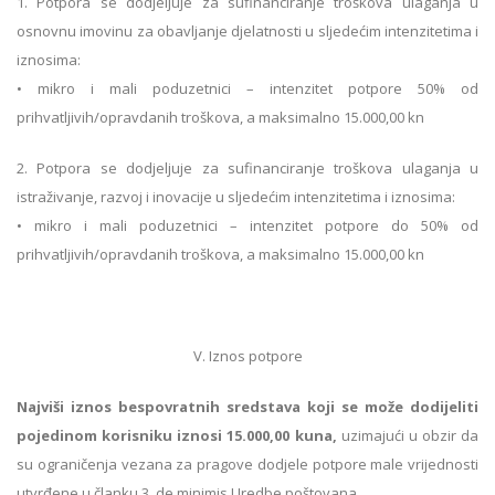
1. Potpora se dodjeljuje za sufinanciranje troškova ulaganja u
osnovnu imovinu za obavljanje djelatnosti u sljedećim intenzitetima i
iznosima:
• mikro i mali poduzetnici – intenzitet potpore 50% od
prihvatljivih/opravdanih troškova, a maksimalno 15.000,00 kn
2. Potpora se dodjeljuje za sufinanciranje troškova ulaganja u
istraživanje, razvoj i inovacije u sljedećim intenzitetima i iznosima:
• mikro i mali poduzetnici – intenzitet potpore do 50% od
prihvatljivih/opravdanih troškova, a maksimalno 15.000,00 kn
V. Iznos potpore
Najviši iznos bespovratnih sredstava koji se može dodijeliti
pojedinom korisniku iznosi 15.000,00 kuna,
uzimajući u obzir da
su ograničenja vezana za pragove dodjele potpore male vrijednosti
utvrđene u članku 3. de minimis Uredbe poštovana.