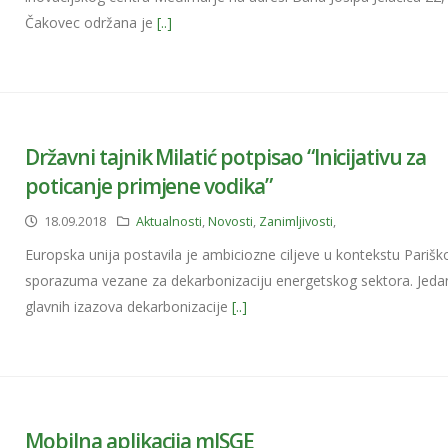
Čakovec održana je
[..]
Državni tajnik Milatić potpisao “Inicijativu za
poticanje primjene vodika”
18.09.2018
Aktualnosti
,
Novosti
,
Zanimljivosti
,
Europska unija postavila je ambiciozne ciljeve u kontekstu Parišk
sporazuma vezane za dekarbonizaciju energetskog sektora. Jeda
glavnih izazova dekarbonizacije
[..]
Mobilna aplikacija mISGE