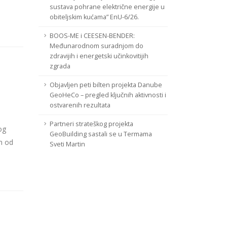
sustava pohrane električne energije u
obiteljskim kućama” EnU-6/26.
BOOS-ME i CEESEN-BENDER:
Međunarodnom suradnjom do
zdravijih i energetski učinkovitijih
zgrada
Objavljen peti bilten projekta Danube
GeoHeCo – pregled ključnih aktivnosti i
ostvarenih rezultata
Partneri strateškog projekta
og
GeoBuilding sastali se u Termama
n od
Sveti Martin