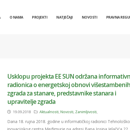
A
O NAMA
PROJEKTI
NATJEČAJI
NOVOSTI
PRAVNA REGU
Usklopu projekta EE SUN održana informativ
radionica o energetskoj obnovi višestambeni
zgrada za stanare, predstavnike stanara i
upravitelje zgrada
19.09.2018
Aktualnosti
,
Novosti
,
Zanimljivosti
,
Dana 18. rujna 2018. godine u informatičkoj radionici Tehnološko
inovacijskog centra Međimurje na adresi Bana Josipa Jelačića 22,