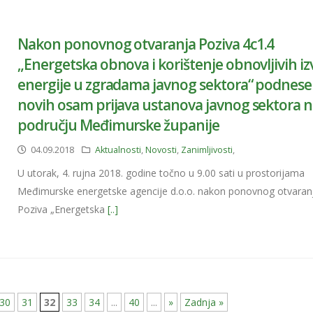
Nakon ponovnog otvaranja Poziva 4c1.4
„Energetska obnova i korištenje obnovljivih iz
energije u zgradama javnog sektora“ podnese
novih osam prijava ustanova javnog sektora 
području Međimurske županije
04.09.2018
Aktualnosti
,
Novosti
,
Zanimljivosti
,
U utorak, 4. rujna 2018. godine točno u 9.00 sati u prostorijama
Međimurske energetske agencije d.o.o. nakon ponovnog otvaran
Poziva „Energetska
[..]
30
31
32
33
34
...
40
...
»
Zadnja »