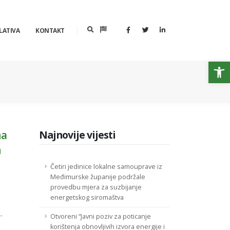
LATIVA
KONTAKT
Op
na
Najnovije vijesti
h
Četiri jedinice lokalne samouprave iz
Međimurske županije podržale
provedbu mjera za suzbijanje
energetskog siromaštva
-
Otvoreni “Javni poziv za poticanje
korištenja obnovljivih izvora energije i