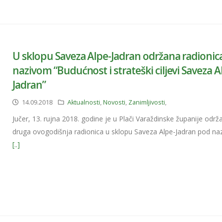
U sklopu Saveza Alpe-Jadran održana radionic
nazivom “Budućnost i strateški ciljevi Saveza A
Jadran”
14.09.2018
Aktualnosti
,
Novosti
,
Zanimljivosti
,
Jučer, 13. rujna 2018. godine je u Plači Varaždinske županije održ
druga ovogodišnja radionica u sklopu Saveza Alpe-Jadran pod n
[..]