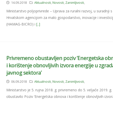
14.09.2018
Aktualnosti
,
Novosti
,
Zanimljivosti
,
Ministarstvo poljoprivrede – Uprava za ruralni razvoj, u suradnji s
Hrvatskom agencijom za malo gospodarstvo, inovacije i investici
(HAMAG-BICRO) i
[..]
Privremeno obustavljen poziv ‘Energetska ob
i korištenje obnovljivih izvora energije u zgr
javnog sektora’
06.09.2018
Aktualnosti
,
Novosti
,
Zanimljivosti
,
Ministarstvo je 5. rujna 2018. g. privremeno do 5. veljače 2019. g.
obustavilo Poziv ‘Energetska obnova i korištenje obnovljivih izvo