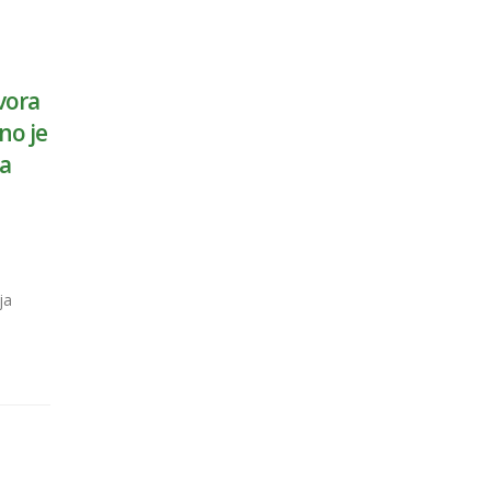
vora
no je
na
ja