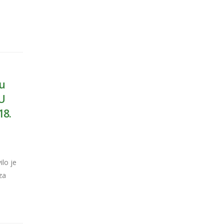
lu
EU
18.
ilo je
za