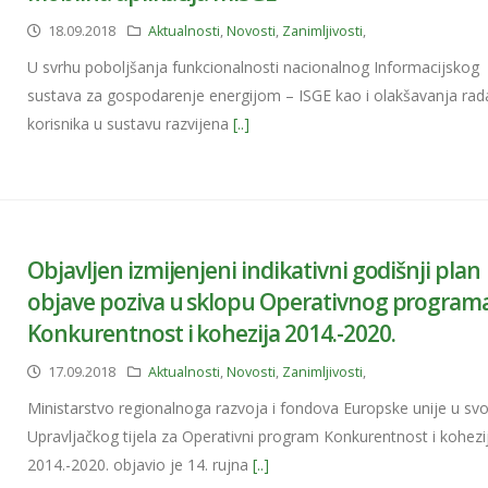
18.09.2018
Aktualnosti
,
Novosti
,
Zanimljivosti
,
U svrhu poboljšanja funkcionalnosti nacionalnog Informacijskog
sustava za gospodarenje energijom – ISGE kao i olakšavanja rad
korisnika u sustavu razvijena
[..]
Objavljen izmijenjeni indikativni godišnji plan
objave poziva u sklopu Operativnog program
Konkurentnost i kohezija 2014.-2020.
17.09.2018
Aktualnosti
,
Novosti
,
Zanimljivosti
,
Ministarstvo regionalnoga razvoja i fondova Europske unije u svo
Upravljačkog tijela za Operativni program Konkurentnost i kohezi
2014.-2020. objavio je 14. rujna
[..]