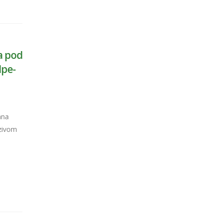
a pod
lpe-
ana
azivom