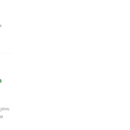
a
a
jstvu
ja