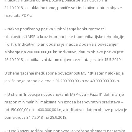
indikativni datum objave poziva pomiče se s 31.8.2018. na
31.10.2018., a sukladno tome, pomiče se i indikativni datum objave
rezultata PDP-a.
– Nakon poništenog poziva “Poboljšanje konkurentnosti i
učinkovitosti MSP-a kroz informacijske i komunikacijske tehnologije
(IKT)”, u Indikativni plan dodana je inačica 2 poziva s povećanjem
alokacije na 200.000.000,00 kn. Indikativni datum objave poziva jest
15.10.2018., a indikativni datum objave rezultata jest tek 15.5.2019.
U shemi “Jačanje međusobne povezanosti MSP (Klasteri)” alokacija
je više nego prepolovljena s 91.200.000,00 kn na 40.000.000,00 kn.
– U shemi “Inovacije novoosnovanih MSP-ova – Faza II” definiran je
raspon minimalnih i maksimalnih iznosa bespovratnih sredstava –
od 150.000,00 do 1.400.000,00 kn, a indikativni datum objave poziva je
pomaknut s 31.7.2018. na 28.9.2018.
– U Indikativni godišnji plan ponovno je vraćena shema “Energetska