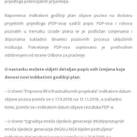
prijedloga potencijalnih prijavitelja.
Napomena: indikativni godišnji plan objave poziva na dostavu
projektnih prijedloga (PDP-ova) sadrži popis PDP-ova i rokova
poznatih u trenutku izrade plana te je podložan izmjenama i
dopunama sukladno dinamici poslovnih procesa uključenih
institucija. Pokretanje PDP-ova uvjetovano je prethodnim
odobrenjem od strane Odbora za praćenje.
U nastavku možete vidjeti detaljan popis svih izmjena koje
donosi novi Indikativni godišnji plan:
– U shemi “Priprema IRI infrastrukturnih projekata” indikativni datum
objave poziva pomiče se s 17.9.2018. na 15.11.2018., a sukladno
tome, pomiče se i indikativni datum objave rezultata PDP-a.
– U shemi “Izgradnja mreža sljedeće generacije (NGN)/pristupnih
mreža sljedeće generacije (NGA) u NGA bijelim područjima”