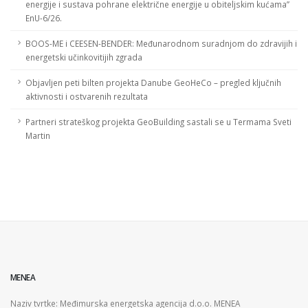
energije i sustava pohrane električne energije u obiteljskim kućama”
EnU-6/26.
BOOS-ME i CEESEN-BENDER: Međunarodnom suradnjom do zdravijih i
energetski učinkovitijih zgrada
Objavljen peti bilten projekta Danube GeoHeCo – pregled ključnih
aktivnosti i ostvarenih rezultata
Partneri strateškog projekta GeoBuilding sastali se u Termama Sveti
Martin
MENEA
Naziv tvrtke: Međimurska energetska agencija d.o.o. MENEA