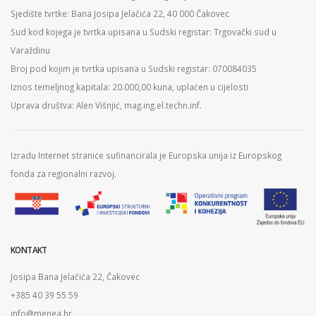
Sjedište tvrtke: Bana Josipa Jelačića 22, 40 000 Čakovec
Sud kod kojega je tvrtka upisana u Sudski registar: Trgovački sud u
Varaždinu
Broj pod kojim je tvrtka upisana u Sudski registar: 070084035
Iznos temeljnog kapitala: 20.000,00 kuna, uplaćen u cijelosti
Uprava društva: Alen Višnjić, mag.ing.el.techn.inf.
Izradu Internet stranice sufinancirala je Europska unija iz Europskog
fonda za regionalni razvoj.
KONTAKT
Josipa Bana Jelačića 22, Čakovec
+385 40 39 55 59
info@menea.hr