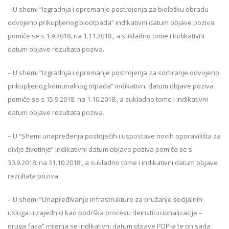
– U shemi “Izgradnja i opremanje postrojenja za biološku obradu
odvojeno prikupljenog biootpada” indikativni datum objave poziva
pomiče se s 1.9.2018. na 1.11.2018., a sukladno tome i indikativni
datum objave rezultata poziva.
– U shemi “Izgradnja i opremanje postrojenja za sortiranje odvojeno
prikupljenog komunalnog otpada” indikativni datum objave poziva
pomiče se s 15.9.2018. na 1.10.2018., a sukladno tome i indikativni
datum objave rezultata poziva.
– U “Shemi unapređenja postojećih i uspostave novih oporavilišta za
divlje životinje” indikativni datum objave poziva pomiče se s
30.9.2018. na 31.10.2018., a sukladno tome i indikativni datum objave
rezultata poziva.
– U shemi “Unapređivanje infrastrukture za pružanje socijalnih
usluga u zajednici kao podrška procesu deinstitucionalizacije –
druga faza” mijenja se indikativni datum objave PDP-a te on sada