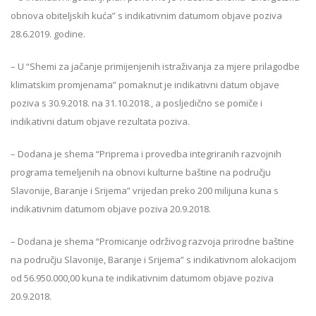
obnova obiteljskih kuća” s indikativnim datumom objave poziva
28.6.2019. godine.
– U “Shemi za jačanje primijenjenih istraživanja za mjere prilagodbe
klimatskim promjenama” pomaknut je indikativni datum objave
poziva s 30.9.2018. na 31.10.2018., a posljedično se pomiče i
indikativni datum objave rezultata poziva.
– Dodana je shema “Priprema i provedba integriranih razvojnih
programa temeljenih na obnovi kulturne baštine na području
Slavonije, Baranje i Srijema” vrijedan preko 200 milijuna kuna s
indikativnim datumom objave poziva 20.9.2018.
– Dodana je shema “Promicanje održivog razvoja prirodne baštine
na području Slavonije, Baranje i Srijema” s indikativnom alokacijom
od 56.950.000,00 kuna te indikativnim datumom objave poziva
20.9.2018.