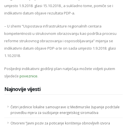
umjesto 1.9.2018. glasi 15.10.2018., a sukladno tome, pomiče se i
indikativni datum objave rezultata PDP-a.
– U shemi “Uspostava infrastrukture regionalnih centara
kompetentnosti u strukovnom obrazovanju kao podrška procesu
reforme strukovnog obrazovanja i osposobljavanja” mijenja se
indikativni datum objave PDP-a te on sada umjesto 1.9.2018. glasi
1.10.2018.
Posljednji indikativni godišnji plan natječaja možete vidjeti putem
sljedeće
poveznice
.
Najnovije vijesti
Četiri jedinice lokalne samouprave iz Međimurske županije podržale
provedbu mjera za suzbijanje energetskog siromaštva
Otvoreni “Javni poziv za poticanje korištenja obnovljivih izvora