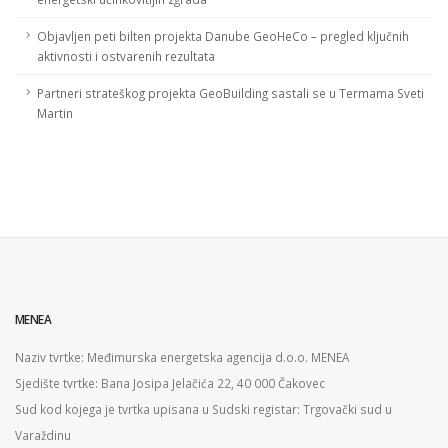
Objavljen peti bilten projekta Danube GeoHeCo – pregled ključnih
aktivnosti i ostvarenih rezultata
Partneri strateškog projekta GeoBuilding sastali se u Termama Sveti
Martin
MENEA
Naziv tvrtke: Međimurska energetska agencija d.o.o. MENEA
Sjedište tvrtke: Bana Josipa Jelačića 22, 40 000 Čakovec
Sud kod kojega je tvrtka upisana u Sudski registar: Trgovački sud u
Varaždinu