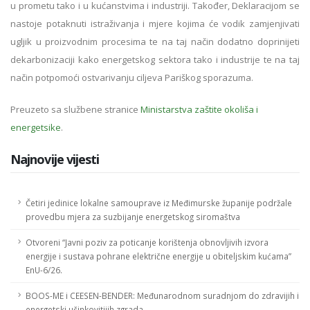
u prometu tako i u kućanstvima i industriji. Također, Deklaracijom se
nastoje potaknuti istraživanja i mjere kojima će vodik zamjenjivati
ugljik u proizvodnim procesima te na taj način dodatno doprinijeti
dekarbonizaciji kako energetskog sektora tako i industrije te na taj
način potpomoći ostvarivanju ciljeva Pariškog sporazuma.
Preuzeto sa službene stranice
Ministarstva zaštite okoliša i
energetsike
.
Najnovije vijesti
Četiri jedinice lokalne samouprave iz Međimurske županije podržale
provedbu mjera za suzbijanje energetskog siromaštva
Otvoreni “Javni poziv za poticanje korištenja obnovljivih izvora
energije i sustava pohrane električne energije u obiteljskim kućama”
EnU-6/26.
BOOS-ME i CEESEN-BENDER: Međunarodnom suradnjom do zdravijih i
energetski učinkovitijih zgrada