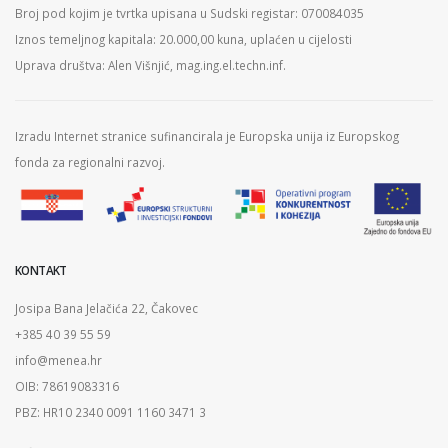
Broj pod kojim je tvrtka upisana u Sudski registar: 070084035
Iznos temeljnog kapitala: 20.000,00 kuna, uplaćen u cijelosti
Uprava društva: Alen Višnjić, mag.ing.el.techn.inf.
Izradu Internet stranice sufinancirala je Europska unija iz Europskog
fonda za regionalni razvoj.
KONTAKT
Josipa Bana Jelačića 22, Čakovec
+385 40 39 55 59
info@menea.hr
OIB: 78619083316
PBZ: HR10 2340 0091 1160 3471 3