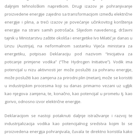
daljnjim tehnološkim napretkom. Drugi izazov je pohranjivanje
proizvedene energije zajedno sa transformacijom između električne
energije i plina, a treći izazov je povećanje učinkovitog korištenja
energije na strani samih potrošača. Slijedom navedenog, državni
tajnik u Ministarstvu zaštite okoliša i energetike Ivo Milatić je danas u
Linzu (Austrija), na neformalnom sastanku Vijeća ministara za
energetiku, potpisao Deklaraciju pod nazivom “Inicijativa za
poticanje primjene vodika” (“The Hydrogen Initiative”). Vodik ima
potencijal u nizu aktivnosti jer može poslužiti za pohranu energije,
može poslužiti kao zamjena za prirodni plin (metan), može se koristiti
u industrijskim procesima koji su danas primarno vezani uz ugljik
kao njegova zamjena, te, konačno, kao potencijal u prometu tj. kao
gorivo, odnosno izvor električne energije.
Deklaracijom se nastoji potaknuti daljnje istraživanje i razvoj te
industrijalizacija vodika kao potencijalnog sredstva kojim bi se
proizvedena energija pohranjivala, čuvala te direktno koristila kako