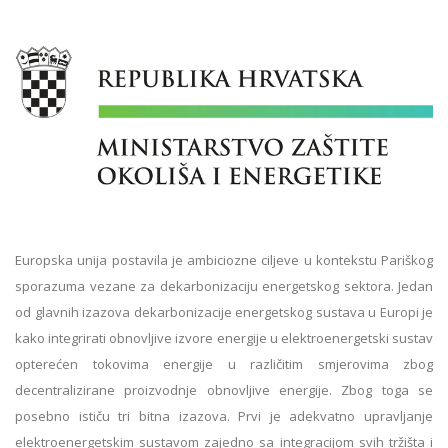
Europska unija postavila je ambiciozne ciljeve u kontekstu Pariškog
sporazuma vezane za dekarbonizaciju energetskog sektora. Jedan
od glavnih izazova dekarbonizacije energetskog sustava u Europi je
kako integrirati obnovljive izvore energije u elektroenergetski sustav
opterećen tokovima energije u različitim smjerovima zbog
decentralizirane proizvodnje obnovljive energije. Zbog toga se
posebno ističu tri bitna izazova. Prvi je adekvatno upravljanje
elektroenergetskim sustavom zajedno sa integracijom svih tržišta i