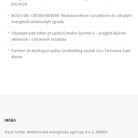
EnU-6/26.
BOOS-ME i CEESEN-BENDER: Međunarodnom suradnjom do zdravijih i
energetski učinkovitijih zgrada
Objavljen peti bilten projekta Danube GeoHeCo – pregled ključnih
aktivnosti i ostvarenih rezultata
Partneri strateškog projekta GeoBuilding sastali se u Termama Sveti
Martin
MENEA
Naziv tvrtke: Međimurska energetska agencija d.o.o. MENEA