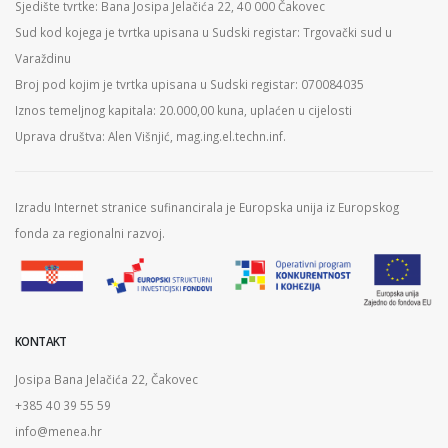
Sjedište tvrtke: Bana Josipa Jelačića 22, 40 000 Čakovec
Sud kod kojega je tvrtka upisana u Sudski registar: Trgovački sud u
Varaždinu
Broj pod kojim je tvrtka upisana u Sudski registar: 070084035
Iznos temeljnog kapitala: 20.000,00 kuna, uplaćen u cijelosti
Uprava društva: Alen Višnjić, mag.ing.el.techn.inf.
Izradu Internet stranice sufinancirala je Europska unija iz Europskog
fonda za regionalni razvoj.
KONTAKT
Josipa Bana Jelačića 22, Čakovec
+385 40 39 55 59
info@menea.hr