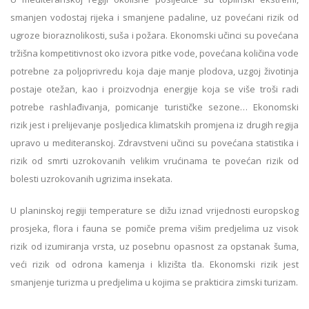
smanjen vodostaj rijeka i smanjene padaline, uz povećani rizik od
ugroze bioraznolikosti, suša i požara. Ekonomski učinci su povećana
tržišna kompetitivnost oko izvora pitke vode, povećana količina vode
potrebne za poljoprivredu koja daje manje plodova, uzgoj životinja
postaje otežan, kao i proizvodnja energije koja se više troši radi
potrebe rashlađivanja, pomicanje turističke sezone… Ekonomski
rizik jest i prelijevanje posljedica klimatskih promjena iz drugih regija
upravo u mediteranskoj. Zdravstveni učinci su povećana statistika i
rizik od smrti uzrokovanih velikim vrućinama te povećan rizik od
bolesti uzrokovanih ugrizima insekata.
U planinskoj regiji temperature se dižu iznad vrijednosti europskog
prosjeka, flora i fauna se pomiče prema višim predjelima uz visok
rizik od izumiranja vrsta, uz posebnu opasnost za opstanak šuma,
veći rizik od odrona kamenja i klizišta tla. Ekonomski rizik jest
smanjenje turizma u predjelima u kojima se prakticira zimski turizam.