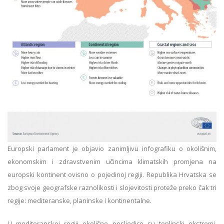
Europski parlament je objavio zanimljivu infografiku o okolišnim,
ekonomskim i zdravstvenim učincima klimatskih promjena na
europski kontinent ovisno o pojedinoj regiji. Republika Hrvatska se
zbog svoje geografske raznolikosti i slojevitosti proteže preko čak tri
regije: mediteranske, planinske i kontinentalne.
U mediteranskoj regiji okolišne posljedice su toplinski ekstremi,