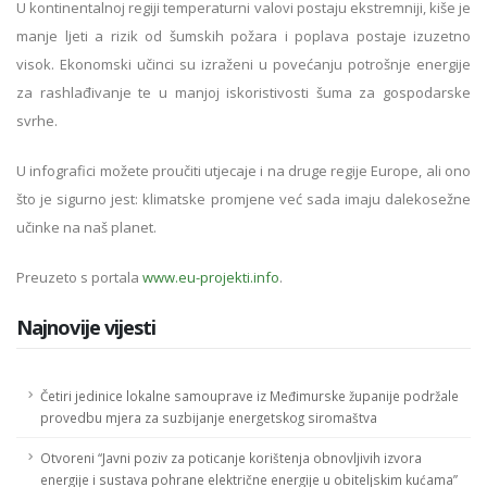
U kontinentalnoj regiji temperaturni valovi postaju ekstremniji, kiše je
manje ljeti a rizik od šumskih požara i poplava postaje izuzetno
visok. Ekonomski učinci su izraženi u povećanju potrošnje energije
za rashlađivanje te u manjoj iskoristivosti šuma za gospodarske
svrhe.
U infografici možete proučiti utjecaje i na druge regije Europe, ali ono
što je sigurno jest: klimatske promjene već sada imaju dalekosežne
učinke na naš planet.
Preuzeto s portala
www.eu-projekti.info
.
Najnovije vijesti
Četiri jedinice lokalne samouprave iz Međimurske županije podržale
provedbu mjera za suzbijanje energetskog siromaštva
Otvoreni “Javni poziv za poticanje korištenja obnovljivih izvora
energije i sustava pohrane električne energije u obiteljskim kućama”