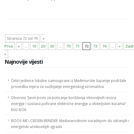
Stranica 72 od 79
«
Prva
«
...
10
20
30
...
70
71
72
73
74
...
»
Zadn
»
Najnovije vijesti
Četiri jedinice lokalne samouprave iz Međimurske županije podržale
provedbu mjera za suzbijanje energetskog siromaštva
Otvoreni “Javni poziv za poticanje korištenja obnovljivih izvora
energije i sustava pohrane električne energije u obiteljskim kućama”
EnU-6/26.
BOOS-ME i CEESEN-BENDER: Međunarodnom suradnjom do zdravijih i
energetski učinkovitijih zgrada