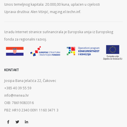
Iznos temeljnog kapitala: 20.000,00 kuna, uplaćen u cijelosti
Uprava društva: Alen Višnjić, mag.ing.el.techn.inf.
Izradu Internet stranice sufinancirala je Europska unija iz Europskog
fonda za regionalni razvoj.
KONTAKT
Josipa Bana Jelačića 22, Čakovec
+385 40 39 55 59
info@menea.hr
OIB: 78619083316
PBZ: HR10 2340 0091 1160 3471 3