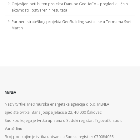
Objavljen peti bilten projekta Danube GeoHeCo – pregled ključnih
aktivnosti i ostvarenih rezultata
Partneri strateškog projekta GeoBuilding sastali se u Termama Sveti
Martin
MENEA
Naziv tvrtke: Međimurska energetska agencija d.o.o. MENEA
Sjedište tvrtke: Bana Josipa Jelačića 22, 40 000 Čakovec
Sud kod kojega je tvrtka upisana u Sudski registar: Trgovački sud u
Varaždinu
Broj pod kojim je tvrtka upisana u Sudski registar: 070084035