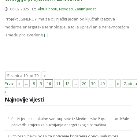
06.02.2025
Aktualnosti
,
Novosti
,
Zanimljivosti
,
Projekt ESINERGY ima za cilj riješiti jedan od ključnih izazova
moderne energetske tehnologije, a to je upravljanje neravnotežom
između proizvedene
[..]
Stranica 10 od 79
«
Prva
«
...
8
9
10
11
12
...
20
30
40
...
»
Zadnja
»
Najnovije vijesti
Četiri jedinice lokalne samouprave iz Međimurske županije podržale
provedbu mjera za suzbijanje energetskog siromaštva
Otvoreni “Javni poziv za poticanje korištenja obnovljivih izvora