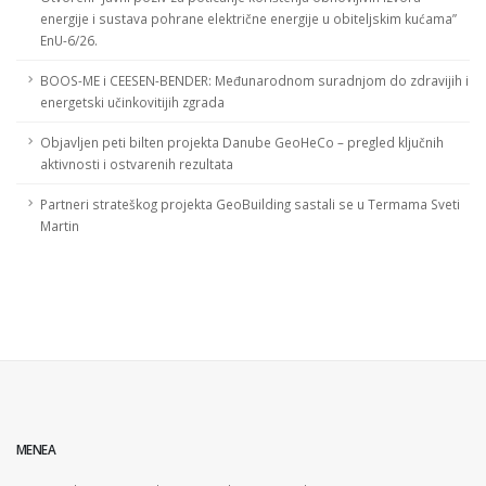
energije i sustava pohrane električne energije u obiteljskim kućama”
EnU-6/26.
BOOS-ME i CEESEN-BENDER: Međunarodnom suradnjom do zdravijih i
energetski učinkovitijih zgrada
Objavljen peti bilten projekta Danube GeoHeCo – pregled ključnih
aktivnosti i ostvarenih rezultata
Partneri strateškog projekta GeoBuilding sastali se u Termama Sveti
Martin
MENEA