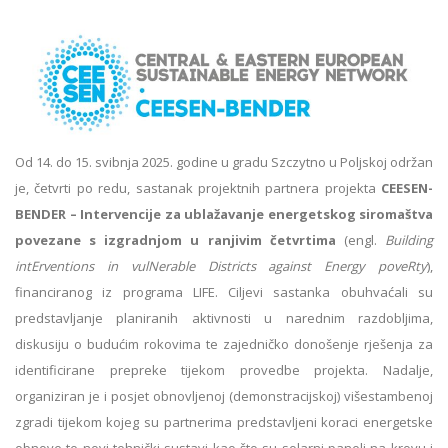
Od 14. do 15. svibnja 2025. godine u gradu Szczytno u Poljskoj održan
je, četvrti po redu, sastanak projektnih partnera projekta
CEESEN-
BENDER – Intervencije za ublažavanje energetskog siromaštva
povezane s izgradnjom u ranjivim četvrtima
(engl.
Building
intErventions in vulNerable Districts against Energy poveRty
),
financiranog iz programa LIFE. Ciljevi sastanka obuhvaćali su
predstavljanje planiranih aktivnosti u narednim razdobljima,
diskusiju o budućim rokovima te zajedničko donošenje rješenja za
identificirane prepreke tijekom provedbe projekta. Nadalje,
organiziran je i posjet obnovljenoj (demonstracijskoj) višestambenoj
zgradi tijekom kojeg su partnerima predstavljeni koraci energetske
obnove te novi tehnički sustavi kao što su solarni paneli na krovu i