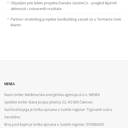
Objavljen peti bilten projekta Danube GeoHeCo – pregled ključnih
aktivnosti i ostvarenih rezultata
Partneri strateškog projekta GeoBuilding sastali se u Termama Sveti
Martin
MENEA
Naziv tvrtke: Međimurska energetska agencija d.o.o. MENEA
Sjedište tvrtke: Bana Josipa Jelačića 22, 40 000 Čakovec
Sud kod kojega je tvrtka upisana u Sudski registar: Trgovački sud u
Varaždinu
Broj pod kojim je tvrtka upisana u Sudski registar: 070084035