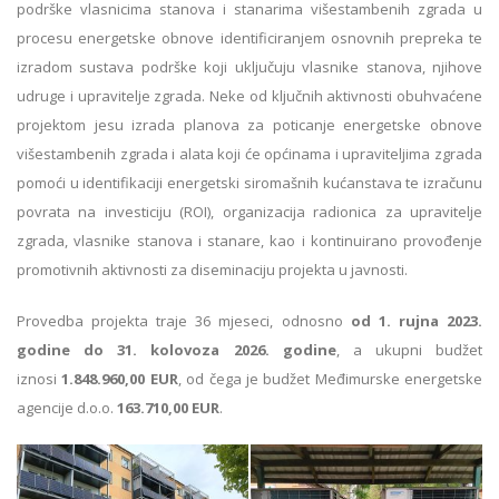
podrške vlasnicima stanova i stanarima višestambenih zgrada u
procesu energetske obnove identificiranjem osnovnih prepreka te
izradom sustava podrške koji uključuju vlasnike stanova, njihove
udruge i upravitelje zgrada. Neke od ključnih aktivnosti obuhvaćene
projektom jesu izrada planova za poticanje energetske obnove
višestambenih zgrada i alata koji će općinama i upraviteljima zgrada
pomoći u identifikaciji energetski siromašnih kućanstava te izračunu
povrata na investiciju (ROI), organizacija radionica za upravitelje
zgrada, vlasnike stanova i stanare, kao i kontinuirano provođenje
promotivnih aktivnosti za diseminaciju projekta u javnosti.
Provedba projekta traje 36 mjeseci, odnosno
od 1. rujna 2023.
godine do 31. kolovoza 2026. godine
, a ukupni budžet
iznosi
1.848.960,00 EUR
, od čega je budžet Međimurske energetske
agencije d.o.o.
163.710,00 EUR
.