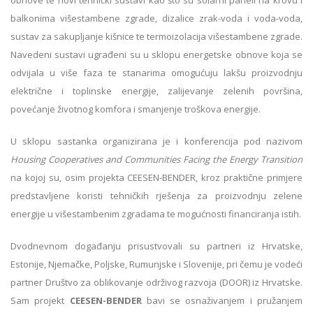
balkonima višestambene zgrade, dizalice zrak-voda i voda-voda,
sustav za sakupljanje kišnice te termoizolacija višestambene zgrade.
Navedeni sustavi ugrađeni su u sklopu energetske obnove koja se
odvijala u više faza te stanarima omogućuju lakšu proizvodnju
električne i toplinske energije, zalijevanje zelenih površina,
povećanje životnog komfora i smanjenje troškova energije.
U sklopu sastanka organizirana je i konferencija pod nazivom
Housing Cooperatives and Communities Facing the Energy Transition
na kojoj su, osim projekta CEESEN-BENDER, kroz praktične primjere
predstavljene koristi tehničkih rješenja za proizvodnju zelene
energije u višestambenim zgradama te mogućnosti financiranja istih.
Dvodnevnom događanju prisustvovali su partneri iz Hrvatske,
Estonije, Njemačke, Poljske, Rumunjske i Slovenije, pri čemu je vodeći
partner Društvo za oblikovanje održivog razvoja (DOOR) iz Hrvatske.
Sam projekt
CEESEN-BENDER
bavi se osnaživanjem i pružanjem