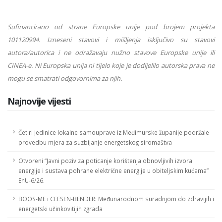
Sufinancirano od strane Europske unije pod brojem projekta
101120994. Izneseni stavovi i mišljenja isključivo su stavovi
autora/autorica i ne odražavaju nužno stavove Euro
pske unije ili
CINEA-e. Ni Europska unija ni tijelo koje je dodijelilo autorska prava ne
mogu se smatrati odgovornima za njih.
Najnovije vijesti
Četiri jedinice lokalne samouprave iz Međimurske županije podržale
provedbu mjera za suzbijanje energetskog siromaštva
Otvoreni “Javni poziv za poticanje korištenja obnovljivih izvora
energije i sustava pohrane električne energije u obiteljskim kućama”
EnU-6/26.
BOOS-ME i CEESEN-BENDER: Međunarodnom suradnjom do zdravijih i
energetski učinkovitijih zgrada