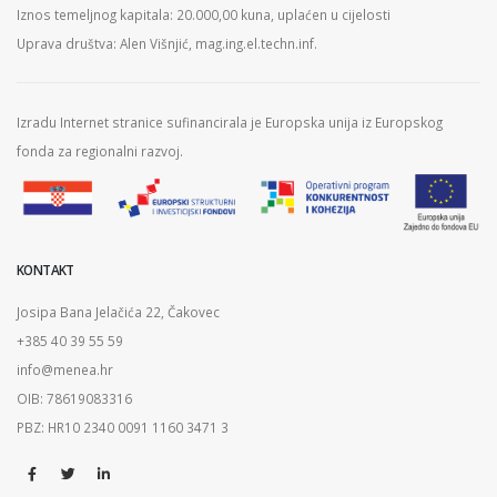
Iznos temeljnog kapitala: 20.000,00 kuna, uplaćen u cijelosti
Uprava društva: Alen Višnjić, mag.ing.el.techn.inf.
Izradu Internet stranice sufinancirala je Europska unija iz Europskog
fonda za regionalni razvoj.
KONTAKT
Josipa Bana Jelačića 22, Čakovec
+385 40 39 55 59
info@menea.hr
OIB: 78619083316
PBZ: HR10 2340 0091 1160 3471 3