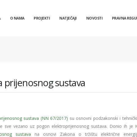
A
O NAMA
PROJEKTI
NATJEČAJI
NOVOSTI
PRAVNA REGU
a prijenosnog sustava
prijenosnog sustava (NN 67/2017)
su osnovni podzakonski i tehnički
je sve vezano uz pogon elektroprijenosnog sustava. Donio ih je
nosnog sustava
na osnovi Zakona o tržištu električne energi