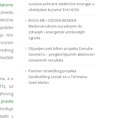
sustava pohrane električne energije u
latorne
obiteljskim kućama” EnU-6/26.
 između
ktrične
BOOS-ME i CEESEN-BENDER:
Međunarodnom suradnjom do
opskrbe
zdravijih i energetski učinkovitijih
je. Isto
zgrada
enosnim
Objavljen peti bilten projekta Danube
nrednog
GeoHeCo – pregled ključnih aktivnosti i
hničkih
ostvarenih rezultata
Partneri strateškog projekta
GeoBuilding sastali se u Termama
na, a u
Sveti Martin
15
), uz
njihovog
pravila
tvrđuje
aditi s