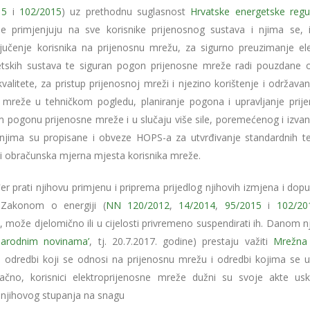
15
i
102/2015
) uz prethodnu suglasnost
Hrvatske energetske regu
e primjenjuju na sve korisnike prijenosnog sustava i njima se,
iključenje korisnika na prijenosnu mrežu, za sigurno preuzimanje ele
getskih sustava te siguran pogon prijenosne mreže radi pouzdane 
alitete, za pristup prijenosnoj mreži i njezino korištenje i održavan
e mreže u tehničkom pogledu, planiranje pogona i upravljanje prij
pogonu prijenosne mreže i u slučaju više sile, poremećenog i izva
 njima su propisane i obveze HOPS-a za utvrđivanje standardnih te
ući obračunska mjerna mjesta korisnika mreže.
 prati njihovu primjenu i priprema prijedlog njihovih izmjena i dopu
h Zakonom o energiji (
NN 120/2012
,
14/2014
,
95/2015
i
102/20
e
, može djelomično ili u cijelosti privremeno suspendirati ih. Danom 
Narodnim novinama’
, tj. 20.7.2017. godine) prestaju važiti
Mrežna 
u odredbi koji se odnosi na prijenosnu mrežu i odredbi kojima se u
čno, korisnici elektroprijenosne mreže dužni su svoje akte uskl
 njihovog stupanja na snagu