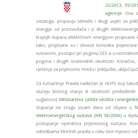
22/2013
,
95/20
agencije
. Ona s
ostaloga, propisuju tehnički i drugi uvjeti za pr
energije od proizvođača i iz drugih elektroener
krajnjih kupaca električnom energijom propisane kv
tako, propisane su i obveze korisnika prijenosn
sustavom, postupci pri pogonu EES-a u normalnom 
pogona i drugih izvanrednih okolnosti. Konačno,
rješenja za prijenosnu mrežu i priključke, uključuj
Za tumačenje Pravila nadležan je HOPS koji također
slučaju kriznog stanja ili okolnosti predviđeni
suglasnost
Ministarstva zaštite okoliša i energetik
stupanja na snagu (osam dana od objave u
‘
elektroenergetskog sustava (NN 36/2006)
u dijel
postupanje operatora prijenosnog sustava. Kona
odredbama Mrežnih pravila u roku šest mjeseci od