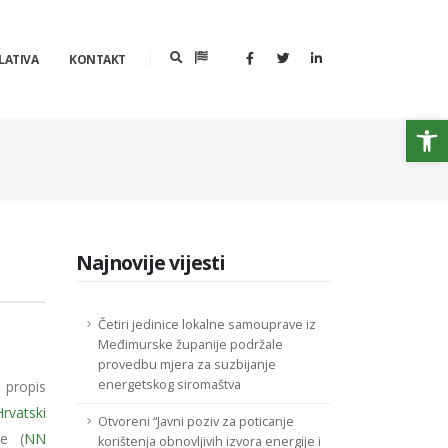
LATIVA
KONTAKT
Op
Najnovije vijesti
Četiri jedinice lokalne samouprave iz
Međimurske županije podržale
provedbu mjera za suzbijanje
energetskog siromaštva
 propis
Hrvatski
Otvoreni “Javni poziv za poticanje
je (
NN
korištenja obnovljivih izvora energije i