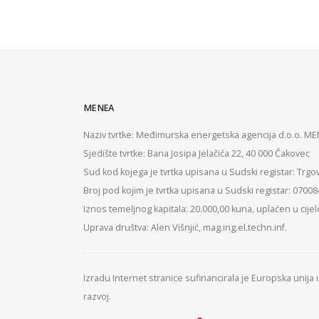
MENEA
Naziv tvrtke: Međimurska energetska agencija d.o.o. M
Sjedište tvrtke: Bana Josipa Jelačića 22, 40 000 Čakovec
Sud kod kojega je tvrtka upisana u Sudski registar: Trgo
Broj pod kojim je tvrtka upisana u Sudski registar: 0700
Iznos temeljnog kapitala: 20.000,00 kuna, uplaćen u cijel
Uprava društva: Alen Višnjić, mag.ing.el.techn.inf.
Izradu Internet stranice sufinancirala je Europska unija
razvoj.