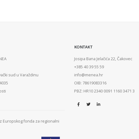
KONTAKT
ENEA
Josipa Bana Jelačića 22, Čakovec
+385 40 39 55 59
vački sud u Varaždinu
info@menea.hr
84035
OIB: 78619083316
osti
PBZ: HR10 2340 0091 1160 3471 3
 iz Europskog fonda za regionalni