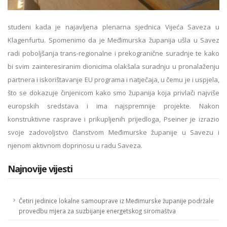
studeni kada je najavljena plenarna sjednica Vijeća Saveza u
Klagenfurtu. Spomenimo da je Međimurska županija ušla u Savez
radi poboljšanja trans-regionalne i prekogranične suradnje te kako
bi svim zainteresiranim dionicima olakšala suradnju u pronalaženju
partnera i iskorištavanje EU programa i natječaja, u čemu je i uspjela,
što se dokazuje činjenicom kako smo županija koja privlači najviše
europskih sredstava i ima najspremnije projekte. Nakon
konstruktivne rasprave i prikupljenih prijedloga, Pseiner je izrazio
svoje zadovoljstvo članstvom Međimurske županije u Savezu i
njenom aktivnom doprinosu u radu Saveza.
Najnovije vijesti
Četiri jedinice lokalne samouprave iz Međimurske županije podržale
provedbu mjera za suzbijanje energetskog siromaštva