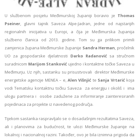
U službenom posjetu Međimurskoj županiji boravio je
Thomas
Pseiner
, glavni tajnik Saveza Alpe-Jadran, jedne od najstarijih
regionalnih inicijativa u Europi, a čija je Međimurska županija
službeno članica od 2013. godine. Tom su ga prilikom primili
zamjenica župana Međimurske županije
Sandra Herman
, pročelnik
UO za gospodarske djelatnosti
Darko Radanović
sa stručnom
suradnicom
Marijom Stanković
ujedno i kontaktne točke Saveza u
Međimurju. Uz njih, sastanku su prisustvovali direktor Međimurske
energetske agencije MENEA – e,
Alen Višnjić
te
Sanja Vrtarić
koja
vodi Tematsku kontaktnu točku Saveza za energiju i okoliš i ima
ulogu partnera i osobe zadužene za informiranje zainteresiranih
pojedinaca za projekte iz navedenog područja.
Tijekom sastanka raspravljalo se o dosadašnjim rezultatima Saveza,
ali i planovima za budućnost, te ulozi Međimurske županije na
lokalnoj i nacionalnoj razini. Također, ovo je bila iznimna prigoda da