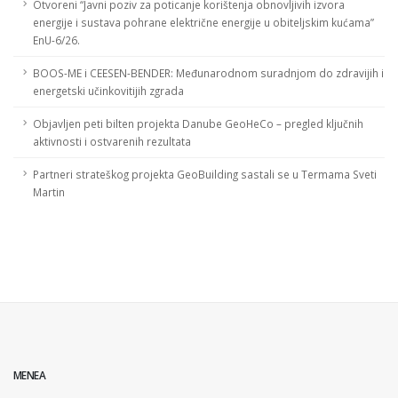
Otvoreni “Javni poziv za poticanje korištenja obnovljivih izvora
energije i sustava pohrane električne energije u obiteljskim kućama”
EnU-6/26.
BOOS-ME i CEESEN-BENDER: Međunarodnom suradnjom do zdravijih i
energetski učinkovitijih zgrada
Objavljen peti bilten projekta Danube GeoHeCo – pregled ključnih
aktivnosti i ostvarenih rezultata
Partneri strateškog projekta GeoBuilding sastali se u Termama Sveti
Martin
MENEA