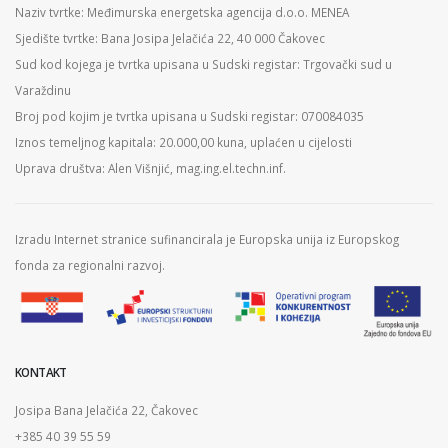
Naziv tvrtke: Međimurska energetska agencija d.o.o. MENEA
Sjedište tvrtke: Bana Josipa Jelačića 22, 40 000 Čakovec
Sud kod kojega je tvrtka upisana u Sudski registar: Trgovački sud u
Varaždinu
Broj pod kojim je tvrtka upisana u Sudski registar: 070084035
Iznos temeljnog kapitala: 20.000,00 kuna, uplaćen u cijelosti
Uprava društva: Alen Višnjić, mag.ing.el.techn.inf.
Izradu Internet stranice sufinancirala je Europska unija iz Europskog
fonda za regionalni razvoj.
KONTAKT
Josipa Bana Jelačića 22, Čakovec
+385 40 39 55 59