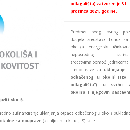
odlagališta) zatvoren je 31.
prosinca 2021. godine.
Predmet ovog Javnog poz
dodjela sredstava Fonda za 
okoliša i energetsku učinkovito
neposrednog sufinanci
sredstvima pomoći jedinicama 
samouprave za
uklanjanje 
odbačenog u okoliš (tzv. „
odlagališta“) u svrhu z
okoliša i njegovih sastavn
udi i okoliš.
edno sufinanciranje uklanjanja otpada odbačenog u okoliš suklad
e lokalne samouprave
(u daljnjem tekstu: JLS) koje: