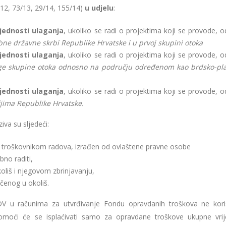
12, 73/13, 29/14, 155/14)
u udjelu
:
jednosti ulaganja
, ukoliko se radi o projektima koji se provode, 
ne državne skrbi Republike Hrvatske i u prvoj skupini otoka
jednosti ulaganja
, ukoliko se radi o projektima koji se provode, 
ge skupine otoka odnosno na području određenom kao brdsko-pl
jednosti ulaganja
, ukoliko se radi o projektima koji se provode, 
jima Republike Hrvatske.
va su sljedeći:
s troškovnikom radova, izrađen od ovlaštene pravne osobe
bno raditi,
liš i njegovom zbrinjavanju,
čenog u okoliš.
u računima za utvrđivanje Fondu opravdanih troškova ne kori
omoći će se isplaćivati samo za opravdane troškove ukupne vrij