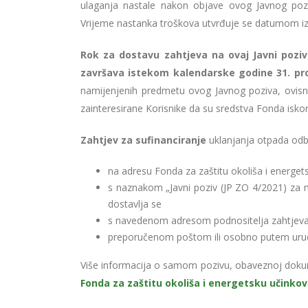
ulaganja nastale nakon objave ovog Javnog poz
Vrijeme nastanka troškova utvrđuje se datumom iz
Rok za dostavu zahtjeva na ovaj Javni pozi
završava istekom kalendarske godine 31. pro
namijenjenih predmetu ovog Javnog poziva, ovisno 
zainteresirane Korisnike da su sredstva Fonda iskor
Zahtjev za sufinanciranje
uklanjanja otpada od
na adresu Fonda za zaštitu okoliša i energet
s naznakom „Javni poziv (JP ZO 4/2021) za n
dostavlja se
s navedenom adresom podnositelja zahtjev
preporučenom poštom ili osobno putem uru
Više informacija o samom pozivu, obaveznoj dokum
Fonda za zaštitu okoliša i energetsku učinkov