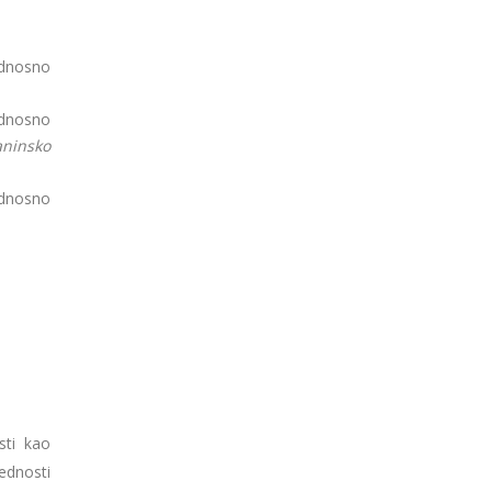
odnosno
odnosno
aninsko
odnosno
sti kao
ednosti