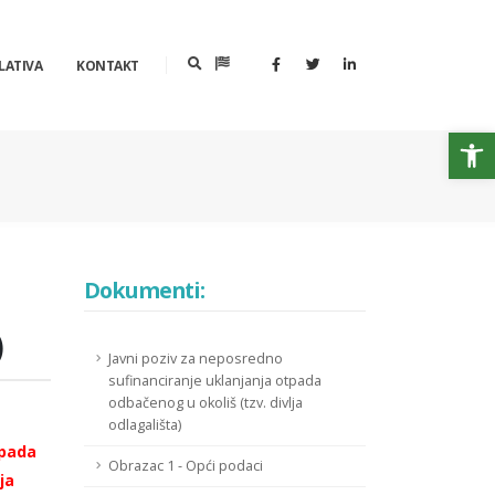
LATIVA
KONTAKT
Op
Dokumenti:
)
Javni poziv za neposredno
sufinanciranje uklanjanja otpada
odbačenog u okoliš (tzv. divlja
odlagališta)
tpada
Obrazac 1 - Opći podaci
ja