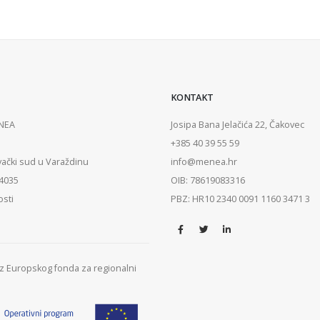
KONTAKT
ENEA
Josipa Bana Jelačića 22, Čakovec
+385 40 39 55 59
vački sud u Varaždinu
info@menea.hr
84035
OIB: 78619083316
osti
PBZ: HR10 2340 0091 1160 3471 3
 iz Europskog fonda za regionalni