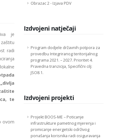
Obrazac 2 - Izjava PDV
Izdvojeni natječaji
iva je
zaštitu
Program dodjele državnih potpora za
st radi
provedbu Integriranog teritorijalnog
ranja
programa 2021. – 2027. Prioritet 4.
lokalne
Pravedna tranzicija, Specifični cilj:
JSO8.1.
otpada
divlja
aštite
Izdvojeni projekti
ica, te
Projekt BOOS-ME – Poticanje
no ovom
infrastrukture pametnog mjerenja i
promicanje energetski održivog
ponašanja korisnika radi osiguravanja