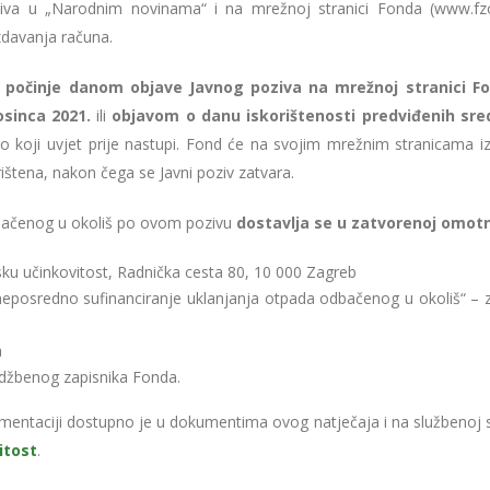
iva u „Narodnim novinama“ i na mrežnoj stranici Fonda (www.fzo
davanja računa.
v počinje danom objave Javnog poziva na mrežnoj stranici Fo
sinca 2021.
ili
objavom o danu iskorištenosti predviđenih sre
koji uvjet prije nastupi. Fond će na svojim mrežnim stranicama izvi
ištena, nakon čega se Javni poziv zatvara.
bačenog u okoliš po ovom pozivu
dostavlja se u zatvorenoj omotn
sku učinkovitost, Radnička cesta 80, 10 000 Zagreb
eposredno sufinanciranje uklanjanja otpada odbačenog u okoliš“ – z
a
džbenog zapisnika Fonda.
entaciji dostupno je u dokumentima ovog natječaja i na službenoj s
itost
.