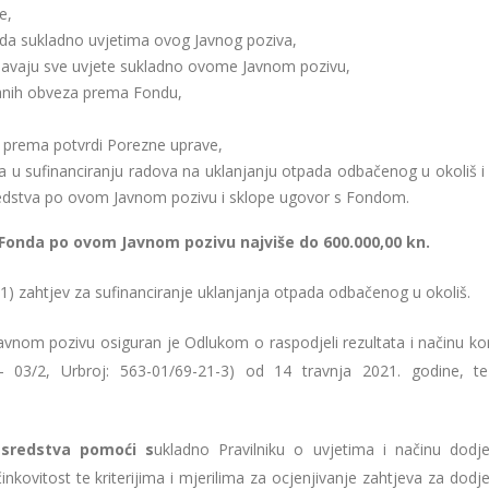
e,
nda sukladno uvjetima ovog Javnog poziva,
javaju sve uvjete sukladno ovome Javnom pozivu,
iranih obveza prema Fondu,
 prema potvrdi Porezne uprave,
ja u sufinanciranju radova na uklanjanju otpada odbačenog u okoliš i
sredstva po ovom Javnom pozivu i sklope ugovor s Fondom.
 Fonda po ovom Javnom pozivu najviše do 600.000,00 kn.
) zahtjev za sufinanciranje uklanjanja otpada odbačenog u okoliš.
nom pozivu osiguran je Odlukom o raspodjeli rezultata i načinu kor
- 03/2, Urbroj: 563-01/69-21-3) od 14 travnja 2021. godine, te
 sredstva pomoći s
ukladno Pravilniku o uvjetima i načinu dodjel
nkovitost te kriterijima i mjerilima za ocjenjivanje zahtjeva za dodje