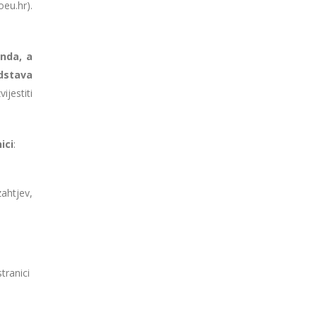
eu.hr).
nda, a
dstava
jestiti
ici
:
ahtjev,
tranici