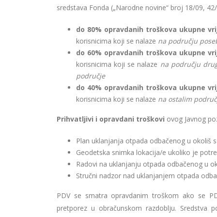
sredstava Fonda („Narodne novine“ broj 18/09, 42/
do 80% opravdanih troškova ukupne vri
korisnicima koji se nalaze
na području poseb
do 60% opravdanih troškova ukupne vri
korisnicima koji se nalaze
na području dru
područje
do 40% opravdanih troškova ukupne vri
korisnicima koji se nalaze
na ostalim područ
Prihvatljivi i opravdani troškovi
ovog Javnog pozi
Plan uklanjanja otpada odbačenog u okoliš 
Geodetska snimka lokacija/e ukoliko je potre
Radovi na uklanjanju otpada odbačenog u oko
Stručni nadzor nad uklanjanjem otpada odba
PDV se smatra opravdanim troškom ako se PDV 
pretporez u obračunskom razdoblju. Sredstva p