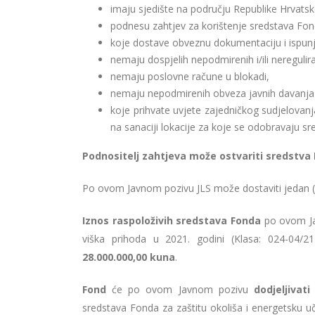
imaju sjedište na području Republike Hrvatsk
podnesu zahtjev za korištenje sredstava Fo
koje dostave obveznu dokumentaciju i ispun
nemaju dospjelih nepodmirenih i/ili neregul
nemaju poslovne račune u blokadi,
nemaju nepodmirenih obveza javnih davanja
koje prihvate uvjete zajedničkog sudjelovan
na sanaciji lokacije za koje se odobravaju 
Podnositelj zahtjeva može ostvariti sredstva
Po ovom Javnom pozivu JLS može dostaviti jedan (1
Iznos raspoloživih sredstava Fonda
po ovom Jav
viška prihoda u 2021. godini (Klasa: 024-04/21
28.000.000,00 kuna
.
Fond
će po ovom Javnom pozivu
dodjeljivati
sredstava Fonda za zaštitu okoliša i energetsku uči