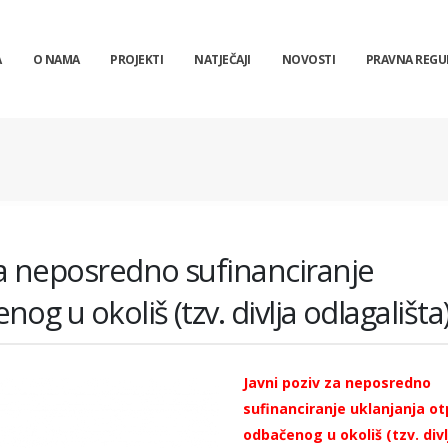
A
O NAMA
PROJEKTI
NATJEČAJI
NOVOSTI
PRAVNA REGU
za neposredno sufinanciranje
g u okoliš (tzv. divlja odlagališta
Javni poziv za neposredno
sufinanciranje uklanjanja o
odbačenog u okoliš (tzv. divl