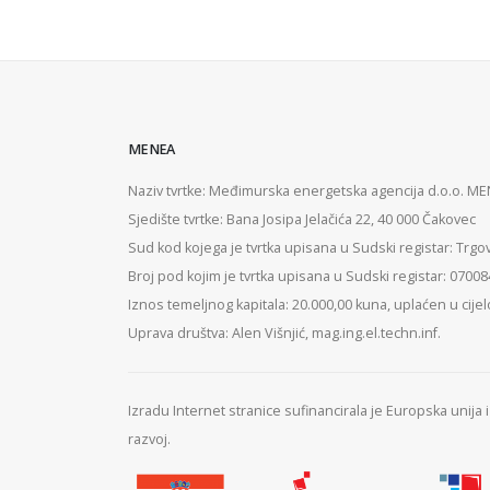
MENEA
Naziv tvrtke: Međimurska energetska agencija d.o.o. M
Sjedište tvrtke: Bana Josipa Jelačića 22, 40 000 Čakovec
Sud kod kojega je tvrtka upisana u Sudski registar: Trgo
Broj pod kojim je tvrtka upisana u Sudski registar: 0700
Iznos temeljnog kapitala: 20.000,00 kuna, uplaćen u cijel
Uprava društva: Alen Višnjić, mag.ing.el.techn.inf.
Izradu Internet stranice sufinancirala je Europska unija
razvoj.