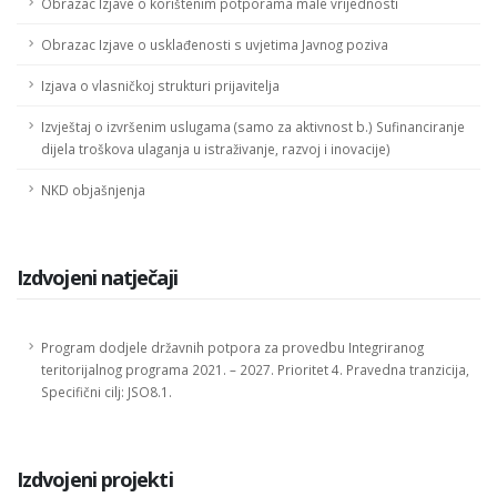
Obrazac Izjave o korištenim potporama male vrijednosti
Obrazac Izjave o usklađenosti s uvjetima Javnog poziva
Izjava o vlasničkoj strukturi prijavitelja
Izvještaj o izvršenim uslugama (samo za aktivnost b.) Sufinanciranje
dijela troškova ulaganja u istraživanje, razvoj i inovacije)
NKD objašnjenja
Izdvojeni natječaji
Program dodjele državnih potpora za provedbu Integriranog
teritorijalnog programa 2021. – 2027. Prioritet 4. Pravedna tranzicija,
Specifični cilj: JSO8.1.
Izdvojeni projekti