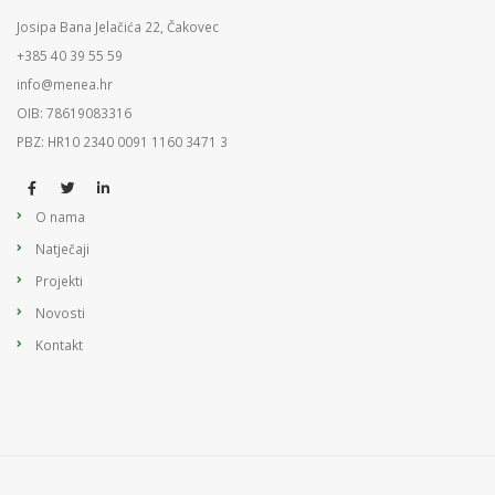
Josipa Bana Jelačića 22, Čakovec
+385 40 39 55 59
info@menea.hr
OIB: 78619083316
PBZ: HR10 2340 0091 1160 3471 3
O nama
Natječaji
Projekti
Novosti
Kontakt