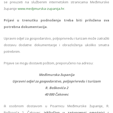
se preuzeti na službenim internetskim stranicama Međimurske
županije
www.medjimurska-zupanija.hr
.
Prijavi u trenutku podnošenja treba biti priložena sva
potrebna dokumentacija.
Upravni odjel za gospodarstvo, poljoprivredu i turizam može zatražiti
dostavu dodatne dokumentacije i obrazloženja ukoliko smatra
potrebnim.
Prijave se mogu dostaviti poštom, preporučeno na adresu:
Međimurska županija
Upravni odjel za gospodarstvo, poljoprivredu i turizam
R. Boškovića 2
40 000 Čakovec
ili osobnom dostavom u Pisarnicu Međimurske županije, R.
Boškovića 2, Čakovec,
isključivo u zatvorenoj omotnici
s