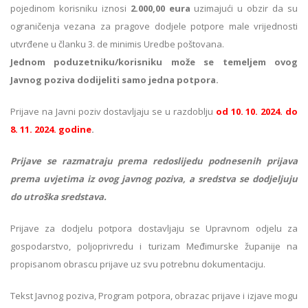
pojedinom korisniku iznosi
2.000,00 eura
uzimajući u obzir da su
ograničenja vezana za pragove dodjele potpore male vrijednosti
utvrđene u članku 3. de minimis Uredbe poštovana.
Jednom poduzetniku/korisniku može se temeljem ovog
Javnog poziva dodijeliti samo jedna potpora.
Prijave na Javni poziv dostavljaju se u razdoblju
od 10. 10. 2024. do
8. 11. 2024. godine
.
Prijave se razmatraju prema redoslijedu podnesenih prijava
prema uvjetima iz ovog javnog poziva, a sredstva se dodjeljuju
do utroška sredstava.
Prijave za dodjelu potpora dostavljaju se Upravnom odjelu za
gospodarstvo, poljoprivredu i turizam Međimurske županije na
propisanom obrascu prijave uz svu potrebnu dokumentaciju.
Tekst Javnog poziva, Program potpora, obrazac prijave i izjave mogu