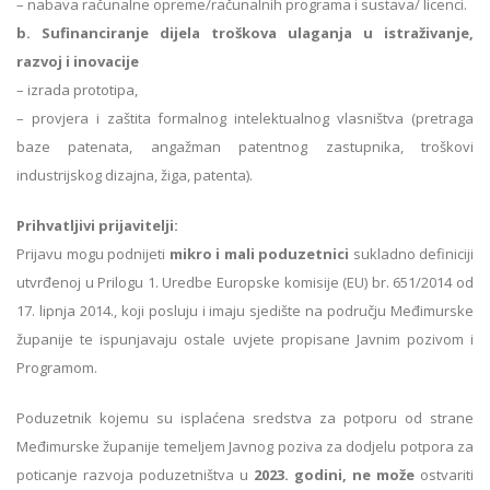
– nabava računalne opreme/računalnih programa i sustava/ licenci.
b. Sufinanciranje dijela troškova ulaganja u istraživanje,
razvoj i inovacije
– izrada prototipa,
– provjera i zaštita formalnog intelektualnog vlasništva (pretraga
baze patenata, angažman patentnog zastupnika, troškovi
industrijskog dizajna, žiga, patenta).
Prihvatljivi prijavitelji:
Prijavu mogu podnijeti
mikro i mali poduzetnici
sukladno definiciji
utvrđenoj u Prilogu 1. Uredbe Europske komisije (EU) br. 651/2014 od
17. lipnja 2014., koji posluju i imaju sjedište na području Međimurske
županije te ispunjavaju ostale uvjete propisane Javnim pozivom i
Programom.
Poduzetnik kojemu su isplaćena sredstva za potporu od strane
Međimurske županije temeljem Javnog poziva za dodjelu potpora za
poticanje razvoja poduzetništva u
2023. godini, ne može
ostvariti