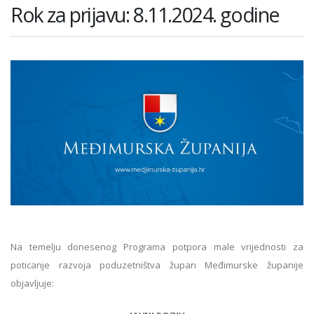
Rok za prijavu: 8.11.2024. godine
Na temelju donesenog Programa potpora male vrijednosti za
poticanje razvoja poduzetništva župan Međimurske županije
objavljuje: