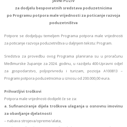
JAVNI POZIV
za dodjelu bespovratnih sredstava poduzetnicima
po Programu potpora male vrijednosti za poticanje razvoja
poduzetništva
Potpore se dodjeljuju temeljem Programa potpora male vrijednosti
za poticanje razvoja poduzetništva u daljnjem tekstu: Program.
Sredstva za provedbu ovog Programa planirana su u proračunu
Međimurske županije za 2024. godinu, u razdjelu 400-Upravni odjel
za gospodarstvo, poljoprivredu i turizam, pozicija A100813 –
Programi potpora poduzetnicima u iznosu od 200.000,00 eura.
Prihvatljivi troškovi
Potpora male vrijednosti dodijelit će se za:
a. Sufinanciranje dijela troškova ulaganja u osnovnu imovinu
za obavljanje djelatnosti
– nabava strojeva/opreme/alata,