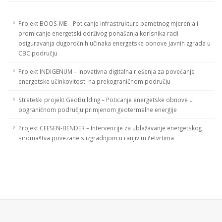
Projekt BOOS-ME – Poticanje infrastrukture pametnog mjerenja i
promicanje energetski održivog ponašanja korisnika radi
osiguravanja dugoročnih učinaka energetske obnove javnih zgrada u
CBC području
Projekt INDIGENUM – Inovativna digitalna rješenja za povećanje
energetske učinkovitosti na prekograničnom području
Strateški projekt GeoBuilding – Poticanje energetske obnove u
pograničnom području primjenom geotermalne energije
Projekt CEESEN-BENDER – Intervencije za ublažavanje energetskog
siromaštva povezane s izgradnjom u ranjivim četvrtima