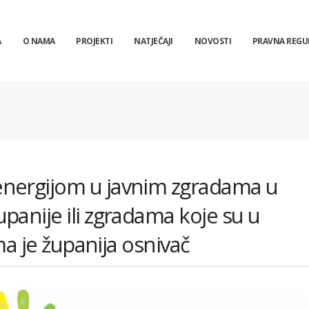
A
O NAMA
PROJEKTI
NATJEČAJI
NOVOSTI
PRAVNA REGU
nergijom u javnim zgradama u
panije ili zgradama koje su u
ima je županija osnivač