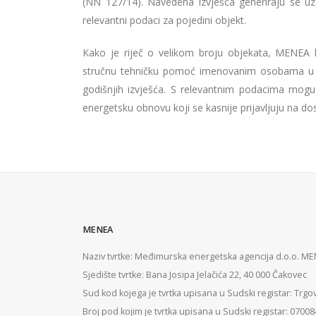
(NN 127/14). Navedena izvješća generiraju se u
relevantni podaci za pojedini objekt.
Kako je riječ o velikom broju objekata, MENEA ko
stručnu tehničku pomoć imenovanim osobama u inst
godišnjih izvješća. S relevantnim podacima moguće
energetsku obnovu koji se kasnije prijavljuju na do
MENEA
Naziv tvrtke: Međimurska energetska agencija d.o.o. M
Sjedište tvrtke: Bana Josipa Jelačića 22, 40 000 Čakovec
Sud kod kojega je tvrtka upisana u Sudski registar: Trgo
Broj pod kojim je tvrtka upisana u Sudski registar: 0700