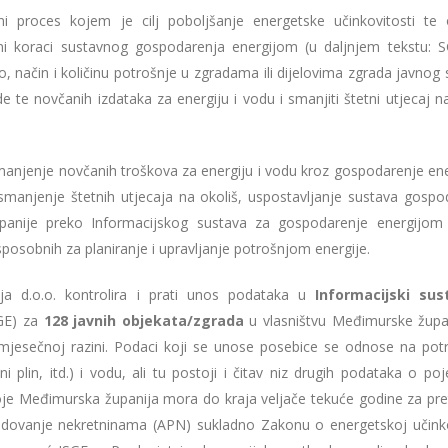
i proces kojem je cilj poboljšanje energetske učinkovitosti te 
i koraci sustavnog gospodarenja energijom (u daljnjem tekstu: S
to, način i količinu potrošnje u zgradama ili dijelovima zgrada javnog
de te novčanih izdataka za energiju i vodu i smanjiti štetni utjecaj n
manjenje novčanih troškova za energiju i vodu kroz gospodarenje en
 smanjenje štetnih utjecaja na okoliš, uspostavljanje sustava gospo
županije preko Informacijskog sustava za gospodarenje energijom 
osobnih za planiranje i upravljanje potrošnjom energije.
a d.o.o. kontrolira i prati unos podataka u
Informacijski sus
SGE) za
128 javnih objekata/zgrada
u vlasništvu Međimurske župan
jesečnoj razini. Podaci koji se unose posebice se odnose na potr
ni plin, itd.) i vodu, ali tu postoji i čitav niz drugih podataka o p
a koje Međimurska županija mora do kraja veljače tekuće godine za pr
redovanje nekretninama (APN) sukladno Zakonu o energetskoj učinko