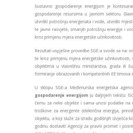
Sustavno gospodarenje energijom je kontinuiran
gospodarenje resursima u javnom sektoru. Glavn
utvrditi potrošnju energenata i vode, utvrditi mjes
te javne rasvjete, smanjiti potrošnju energije i vo
kroz primjenu mjera energetske učinkovitosti.
Rezultati uspješne provedbe SGE-a svode se na: s
te kroz primjenu mjera energetske učinkovitosti,
objektima u vlasništvu ministarstva, grada ili 
formiranje obrazovanih i kompetentnih EE timova sp
U sklopu SGE-a Međimurska energetska agencij
gospodarenje energijom
(u daljnjem tekstu: I
čemu za neke objekte i sama unosi podatke na m
troškove za energente (električna energija, prirod
objektu, a koji služe za izradu godišnjih izvješć
godinu dostaviti Agenciji za pravni promet i pos