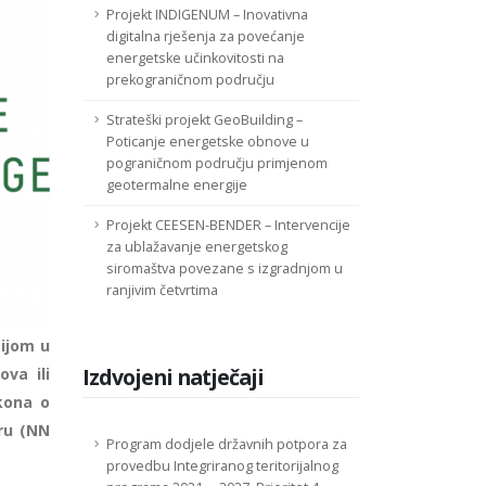
Projekt INDIGENUM – Inovativna
digitalna rješenja za povećanje
energetske učinkovitosti na
prekograničnom području
Strateški projekt GeoBuilding –
Poticanje energetske obnove u
pograničnom području primjenom
geotermalne energije
Projekt CEESEN-BENDER – Intervencije
za ublažavanje energetskog
siromaštva povezane s izgradnjom u
ranjivim četvrtima
ijom u
Izdvojeni natječaji
va ili
kona o
ru (NN
Program dodjele državnih potpora za
provedbu Integriranog teritorijalnog