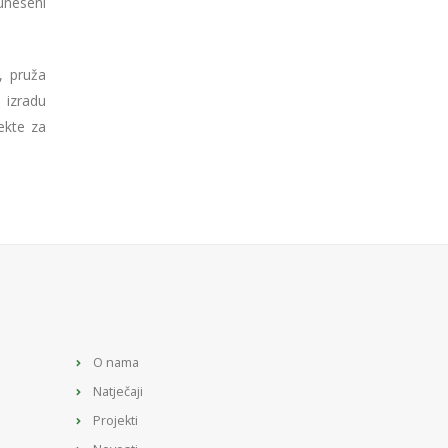
uneseni
, pruža
 izradu
ekte za
O nama
Natječaji
Projekti