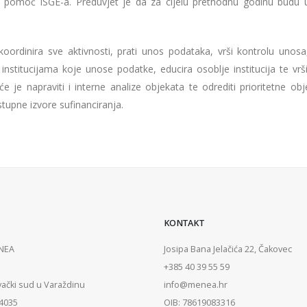
z pomoć ISGE-a. Preduvjet je da za cijelu prethodnu godinu budu 
ordinira sve aktivnosti, prati unos podataka, vrši kontrolu unosa
itucijama koje unose podatke, educira osoblje institucija te vrši
 je napraviti i interne analize objekata te odrediti prioritetne obj
stupne izvore sufinanciranja.
KONTAKT
ENEA
Josipa Bana Jelačića 22, Čakovec
+385 40 39 55 59
vački sud u Varaždinu
info@menea.hr
84035
OIB: 78619083316