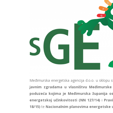
Međimurska energetska agencija d.o.o. u sklopu sv
javnim zgradama u vlasništvu Međimurske 
poduzeća kojima je Međimurska županija os
energetskoj učinkovitosti (NN 127/14)
i
Prav
18/15)
te
Nacionalnim planovima energetske u