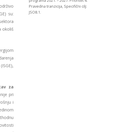
programa 2021. – 2027. Prioritet 4.
održivo
Pravedna tranzicija, Specifični cilj:
JSO8.1.
GE) su:
 sektora
a okoliš
ergijom
darenja
(ISGE),
tav za
ije pri
ošnju i
ojedinom
ethodnu
vitosti