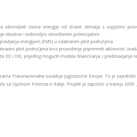
a obnovljivih izvora energije od strane zemalja s uspješno pro
nje iskustva i nedovoljno iskorištenim potencijalom
pravljanja energijom (EMS) u odabranim pilot područjima
abranim pilot područjima kroz provođenje pripremnih aktivnosti: izra
ekte EE i OIE; prijedlog mogućih modela financiranja; i predstavljanje r
rama Transnacionalne suradnje Jugoistočne Evrope. To je zajednički 
elu sa Općinom Potenza iz Italije. Projekt je započeo u travnju 2009.