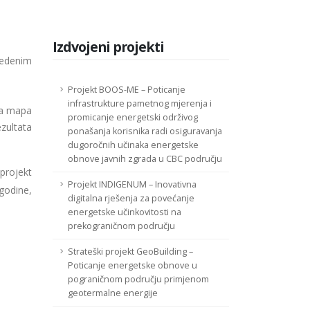
Izdvojeni projekti
vedenim
Projekt BOOS-ME – Poticanje
infrastrukture pametnog mjerenja i
da mapa
promicanje energetski održivog
ezultata
ponašanja korisnika radi osiguravanja
dugoročnih učinaka energetske
obnove javnih zgrada u CBC području
projekt
Projekt INDIGENUM – Inovativna
 godine,
digitalna rješenja za povećanje
energetske učinkovitosti na
prekograničnom području
Strateški projekt GeoBuilding –
Poticanje energetske obnove u
pograničnom području primjenom
geotermalne energije