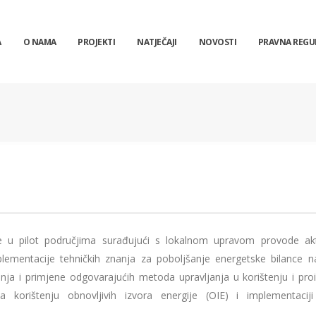
A
O NAMA
PROJEKTI
NATJEČAJI
NOVOSTI
PRAVNA REGU
u pilot područjima surađujući s lokalnom upravom provode akt
mplementacije tehničkih znanja za poboljšanje energetske bilance na
ranja i primjene odgovarajućih metoda upravljanja u korištenju i proi
 korištenju obnovljivih izvora energije (OIE) i implementacij