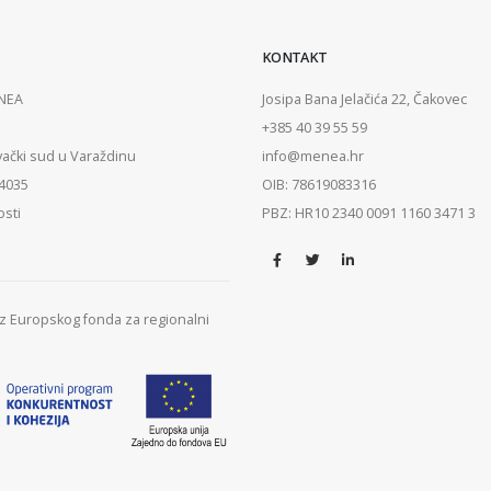
KONTAKT
ENEA
Josipa Bana Jelačića 22, Čakovec
+385 40 39 55 59
vački sud u Varaždinu
info@menea.hr
84035
OIB: 78619083316
osti
PBZ: HR10 2340 0091 1160 3471 3
 iz Europskog fonda za regionalni