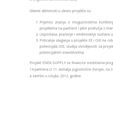
Glavne aktivnosti u okviru projekta su:
Prijenos znanja o mogućnostima korištenj
projektima na partnere i pilot područja s ma
Uspostava, praćenje i vrednovanje sustava u
Poticanje ulaganja u projekte EE i OIE na od
potencijala OIE; studija izvodljivosti za proj
potencijalnim investitorima.
Projekt ENER-SUPPLY se financira sredstvima prog
14 partnera iz 11 zemalja Jugoistočne Evrope, na č
a završio u ožujku 2012. godine.