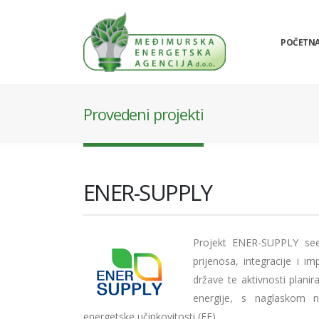
POČETN
Provedeni projekti
ENER-SUPPLY
Projekt ENER-SUPPLY see 
prijenosa, integracije i i
države te aktivnosti plani
energije, s naglaskom na
energetske učinkovitosti (EE).