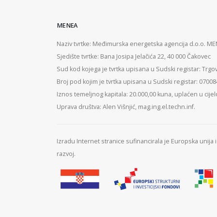
MENEA
Naziv tvrtke: Međimurska energetska agencija d.o.o. M
Sjedište tvrtke: Bana Josipa Jelačića 22, 40 000 Čakovec
Sud kod kojega je tvrtka upisana u Sudski registar: Trgo
Broj pod kojim je tvrtka upisana u Sudski registar: 0700
Iznos temeljnog kapitala: 20.000,00 kuna, uplaćen u cijel
Uprava društva: Alen Višnjić, mag.ing.el.techn.inf.
Izradu Internet stranice sufinancirala je Europska unija
razvoj.