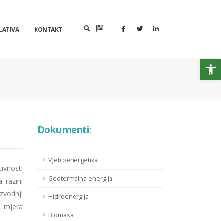
LATIVA
KONTAKT
Op
Dokumenti:
Vjetroenergetika
ivnosti
Geotermalna energija
 razini
zvodnji
Hidroenergija
i mjera
Biomasa