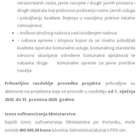
nerazvrstanih cesta, javne rasvjete i drugih javnih prostora i
drugih objekata koji pridonose podizanju razine javnih usluga
i poboljšanju kvalitete življenja u naseljima jedinice lokalne
samouprave;
– troškovi stručnog nadzora nad izvođenjem radova;
– nabava opreme i strojeva kojom će se znatno poboljšati
kvaliteta isporuke komunalne usluge, komunalnog standarda
odnosno obavljanje određene komunalne djelatnosti te
nabavka druge komunalne opreme za javne površine
naselja.
Prihvatljivo razdoblje provedbe projekta
: prihvatljive su
aktivnosti na projektima koje se provode u razdoblju
od 1. siječnja
2020. do 31. prosinca 2020. godine
.
Iznos sufinanciranja Ministarstva
:
Najviši iznos sufinanciranja Ministarstva po Korisniku, može
iznositi
400.000,00 kuna
(slovima: četiristotisućakuna) s PDV-om.