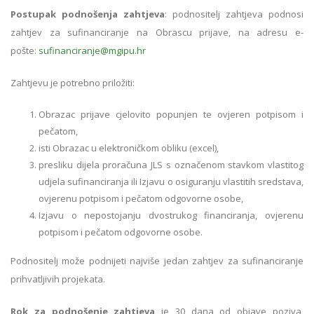
Postupak podnošenja zahtjeva
: podnositelj zahtjeva podnosi
zahtjev za sufinanciranje na Obrascu prijave, na adresu e-
pošte:
sufinanciranje@mgipu.hr
Zahtjevu je potrebno priložiti:
Obrazac prijave cjelovito popunjen te ovjeren potpisom i
pečatom,
isti Obrazac u elektroničkom obliku (excel),
presliku dijela proračuna JLS s označenom stavkom vlastitog
udjela sufinanciranja ili Izjavu o osiguranju vlastitih sredstava,
ovjerenu potpisom i pečatom odgovorne osobe,
Izjavu o nepostojanju dvostrukog financiranja, ovjerenu
potpisom i pečatom odgovorne osobe.
Podnositelj može podnijeti najviše jedan zahtjev za sufinanciranje
prihvatljivih projekata.
Rok za podnošenje zahtjeva
je 30 dana od objave poziva,