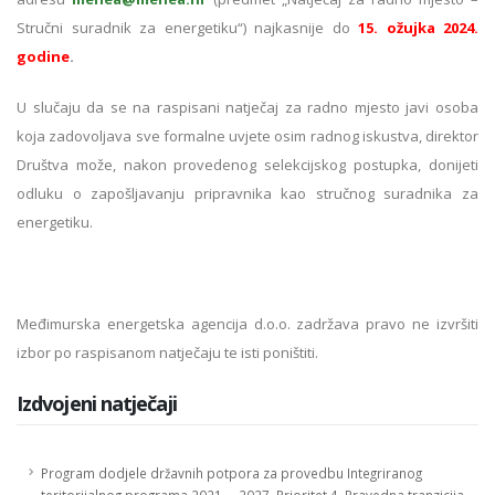
Stručni suradnik za energetiku“) najkasnije do
15. ožujka 2024.
godine
.
U slučaju da se na raspisani natječaj za radno mjesto javi osoba
koja zadovoljava sve formalne uvjete osim radnog iskustva, direktor
Društva može, nakon provedenog selekcijskog postupka, donijeti
odluku o zapošljavanju pripravnika kao stručnog suradnika za
energetiku.
Međimurska energetska agencija d.o.o. zadržava pravo ne izvršiti
izbor po raspisanom natječaju te isti poništiti.
Izdvojeni natječaji
Program dodjele državnih potpora za provedbu Integriranog
teritorijalnog programa 2021. – 2027. Prioritet 4. Pravedna tranzicija,