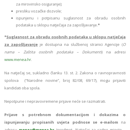
za mirovinsko osiguranje);
presliku vozačke dozvole;
ispunjenu i potpisanu suglasnost za obradu osobnih
podataka u sklopu natječaja za zapošljavanje.
*
*
Suglasnost za obradu osobnih podataka u sklopu natječaja
za zapošljavanje
je dostupna na službenoj stranici Agencije (
O
nama – Zaštita osobnih podataka – Dokumenti
) na adresi
www.menea.hr
.
Na natječaj se, sukladno članku 13. st. 2. Zakona o ravnopravnosti
spolova (“Narodne novine”, broj 82/08, 69/17), mogu prijaviti
kandidati oba spola.
Nepotpune i nepravovremene prijave neće se razmatrati.
Prijave s potrebnom dokumentacijom i dokazima o
ispunjavanju propisanih uvjeta podnose se e-mailom
na
adresu
menea@menea.hr
(predmet „Natječaj za radno mjesto –