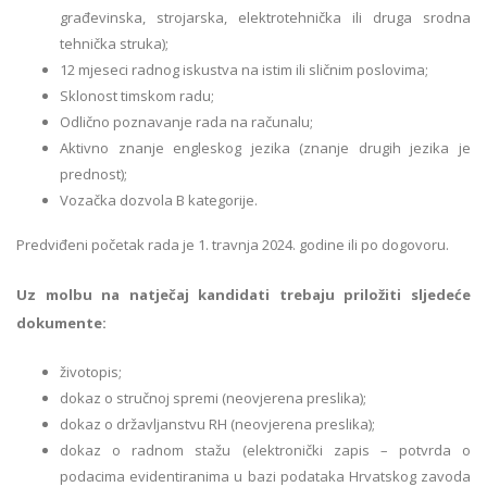
građevinska, strojarska, elektrotehnička ili druga srodna
tehnička struka);
12 mjeseci radnog iskustva na istim ili sličnim poslovima;
Sklonost timskom radu;
Odlično poznavanje rada na računalu;
Aktivno znanje engleskog jezika (znanje drugih jezika je
prednost);
Vozačka dozvola B kategorije.
Predviđeni početak rada je 1. travnja 2024. godine ili po dogovoru.
Uz molbu na natječaj kandidati trebaju priložiti sljedeće
dokumente:
životopis;
dokaz o stručnoj spremi (neovjerena preslika);
dokaz o državljanstvu RH (neovjerena preslika);
dokaz o radnom stažu (elektronički zapis – potvrda o
podacima evidentiranima u bazi podataka Hrvatskog zavoda