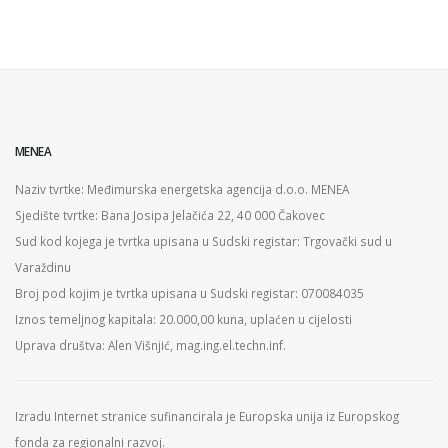
MENEA
Naziv tvrtke: Međimurska energetska agencija d.o.o. MENEA
Sjedište tvrtke: Bana Josipa Jelačića 22, 40 000 Čakovec
Sud kod kojega je tvrtka upisana u Sudski registar: Trgovački sud u
Varaždinu
Broj pod kojim je tvrtka upisana u Sudski registar: 070084035
Iznos temeljnog kapitala: 20.000,00 kuna, uplaćen u cijelosti
Uprava društva: Alen Višnjić, mag.ing.el.techn.inf.
Izradu Internet stranice sufinancirala je Europska unija iz Europskog
fonda za regionalni razvoj.