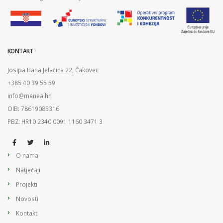
KONTAKT
Josipa Bana Jelačića 22, Čakovec
+385 40 39 55 59
info@menea.hr
OIB: 78619083316
PBZ: HR10 2340 0091 1160 3471 3
O nama
Natječaji
Projekti
Novosti
Kontakt