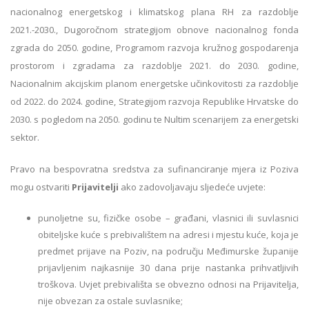
nacionalnog energetskog i klimatskog plana RH za razdoblje
2021.-2030., Dugoročnom strategijom obnove nacionalnog fonda
zgrada do 2050. godine, Programom razvoja kružnog gospodarenja
prostorom i zgradama za razdoblje 2021. do 2030. godine,
Nacionalnim akcijskim planom energetske učinkovitosti za razdoblje
od 2022. do 2024. godine, Strategijom razvoja Republike Hrvatske do
2030. s pogledom na 2050. godinu te Nultim scenarijem za energetski
sektor.
Pravo na bespovratna sredstva za sufinanciranje mjera iz Poziva
mogu ostvariti
Prijavitelji
ako zadovoljavaju sljedeće uvjete:
punoljetne su, fizičke osobe – građani, vlasnici ili suvlasnici
obiteljske kuće s prebivalištem na adresi i mjestu kuće, koja je
predmet prijave na Poziv, na području Međimurske županije
prijavljenim najkasnije 30 dana prije nastanka prihvatljivih
troškova. Uvjet prebivališta se obvezno odnosi na Prijavitelja,
nije obvezan za ostale suvlasnike;