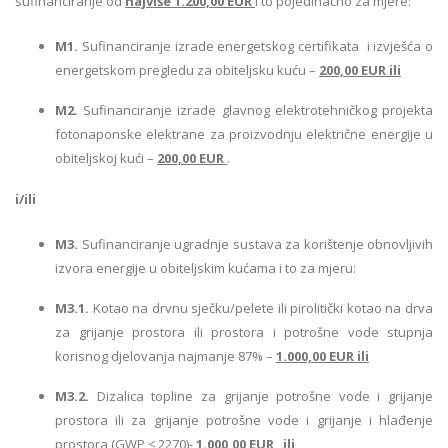
sufinanciranje od
najviše 1.200,00 EUR
i to pojedinačno za mjere:
M1.
Sufinanciranje izrade energetskog certifikata i izvješća o
energetskom pregledu za obiteljsku kuću –
200,00 EUR ili
M2.
Sufinanciranje izrade glavnog elektrotehničkog projekta
fotonaponske elektrane za proizvodnju električne energije u
obiteljskoj kući –
200,00 EUR
.
i/ili
M3.
Sufinanciranje ugradnje sustava za korištenje obnovljivih
izvora energije u obiteljskim kućama i to za mjeru:
M3.1.
Kotao na drvnu sječku/pelete ili pirolitički kotao na drva
za grijanje prostora ili prostora i potrošne vode stupnja
korisnog djelovanja najmanje 87% –
1.000,00 EUR ili
M3.2.
Dizalica topline za grijanje potrošne vode i grijanje
prostora ili za grijanje potrošne vode i grijanje i hlađenje
prostora (GWP ≤ 2270)-
1.000,00 EUR
ili