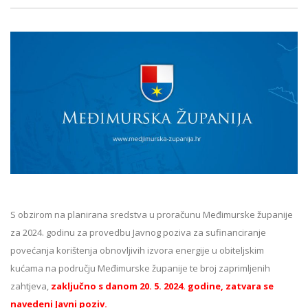
S obzirom na planirana sredstva u proračunu Međimurske županije
za 2024. godinu za provedbu Javnog poziva za sufinanciranje
povećanja korištenja obnovljivih izvora energije u obiteljskim
kućama na području Međimurske županije te broj zaprimljenih
zahtjeva,
zaključno s danom 20. 5. 2024. godine, zatvara se
navedeni Javni poziv.