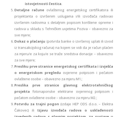
istovjetnosti čestica
.
Detaljne račune
ovlaštenog energetskog certifikatora ili
projektanta o izvršenim uslugama i/ili izvođača radovao
izvršenim radovima s detaljnim popisom korištene opreme i
radova u skladu s Tehničkim uvjetima Poziva – obavezno za
sve mjere;
Dokaz o plaćanju
(potvrda banke o izvršenoj uplati ili izvod
iz transakcijskog računa) na kojem se vidi da je račun plaćen
za mjeru/e za koju/e se traže sredstva donacije – obavezno
za sve mjere;
Presliku prve stranice energetskog certifikata i izvješća
o energetskom pregledu
ovjerene potpisom i pečatom
ovlaštene osobe – obavezno za mjeru M1.;
Preslika prve stranice glavnog elektrotehničkog
projekta
fotonaponske elektrane ovjerenog potpisom i
pečatom ovlaštene osobe – obavezno za mjeru M2.;
Potvrdu za trajni pogon
(izdaje HEP ODS d.o.o. – Elektra
Čakovec) ili
Izjavu izvođača radova o usklađenosti
izvedenih radova s glavnim projektom, za sustave u