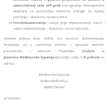
samostalnom radu (off-grid)
kod ugradnje fotonaponske
elektrane za proizvodnju električne energije za vlastitu
potrošnju – obavezno za mjeru M3.4;
Fotodokumentacija
–stanja prije implementacija mjera i
nakon implementacije – obavezno za sve mjere M3.
Cjelovite prijave, koje sadrže svu obveznu dokumentaciju,
dostavljaju se u zatvorenoj omotnici s upisanim imenom,
prezimenom i adresom Prijavitelja,
osobno u
pisarnicu
Međimurske županije
(prizemlje, soba 1)
ili poštom
na
adresu:
Međimurska županija
Ruđera Boškovića 2
40000 Čakovec
uz naznaku: