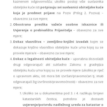
kaznenom odgovornošću; ukoliko postoji više suvlasnika
obiteljske kuće isti
potpisuju
svi suvlasnici obiteljske kuće
koja je predmet prijave
na Poziv (Prilog 2. Poziva) –
obavezno za sve mjere;
Obostrana preslika važeće osobne iskaznice ili
Uvjerenje o prebivalištu Prijavitelja
– obavezno za sve
mjere;
Dokaz vlasništva – zemljišno-knjižni izvadak
kojim se
dokazuje knjižno vlasništvo obiteljske kuće u/na kojoj su se
provele mjera/e – obavezno za sve mjere;
Dokaz o legalnosti obiteljske kuće
– uporabna dozvola(ili
drugi odgovarajući akt sukladno Zakonu o gradnji)za
obiteljsku kuću u/na kojoj su se provele mjere (ukoliko je riječ
o upravnom aktu, isti mora biti izvršan/pravomoćan tj. imati
odgovarajući žig izvršnosti/pravomoćnosti) – obavezno za sve
mjere;
Ukoliko se u dokumentima pod 3. i 4. razlikuju brojevi
katastarskih čestica, potrebno je dostaviti
uvjerenje/potvrdu nadležnog ureda za katastar o