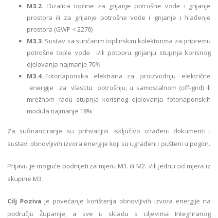
M3.2.
Dizalica topline za grijanje potrošne vode i grijanje
prostora ili za grijanje potrošne vode i grijanje i hlađenje
prostora (GWP < 2270)
M3.3.
Sustav sa sunčanim toplinskim kolektorima za pripremu
potrošne tople vode i/ili potporu grijanju stupnja korisnog
djelovanja najmanje 70%
M3.4.
Fotonaponska elektrana za proizvodnju električne
energije za vlastitu potrošnju, u samostalnom (off-grid) ili
mrežnom radu stupnja korisnog djelovanja fotonaponskih
modula najmanje 18%
Za sufinanciranje su prihvatljivi isključivo izrađeni dokumenti i
sustavi obnovljivih izvora energije koji su ugrađeni i pušteni u pogon.
Prijavu je moguće podnijeti za mjeru M1. ili M2. i/ili jednu od mjera iz
skupine M3.
Cilj Poziva
je povećanje korištenja obnovljivih izvora energije na
području Županije, a sve u skladu s ciljevima Integriranog