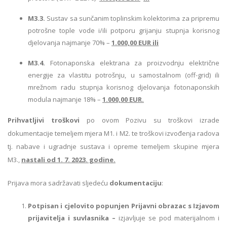
M3.3.
Sustav sa sunčanim toplinskim kolektorima za pripremu
potrošne tople vode i/ili potporu grijanju stupnja korisnog
djelovanja najmanje 70% –
1.000,00 EUR ili
M3.4.
Fotonaponska elektrana za proizvodnju električne
energije za vlastitu potrošnju, u samostalnom (off-grid) ili
mrežnom radu stupnja korisnog djelovanja fotonaponskih
modula najmanje 18% –
1.000,00 EUR.
Prihvatljivi troškovi
po ovom Pozivu su troškovi izrade
dokumentacije temeljem mjera M1. i M2. te troškovi izvođenja radova
tj. nabave i ugradnje sustava i opreme temeljem skupine mjera
M3.,
nastali od 1. 7. 2023. godine.
Prijava mora sadržavati sljedeću
dokumentaciju
:
Potpisan i cjelovito popunjen Prijavni obrazac s Izjavom
prijavitelja i suvlasnika –
izjavljuje se pod materijalnom i