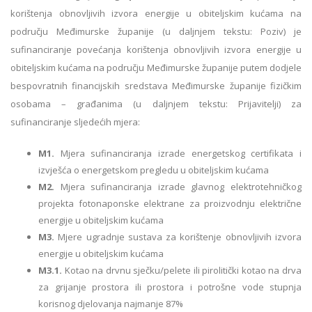
korištenja obnovljivih izvora energije u obiteljskim kućama na
području Međimurske županije (u daljnjem tekstu: Poziv) je
sufinanciranje povećanja korištenja obnovljivih izvora energije u
obiteljskim kućama na području Međimurske županije putem dodjele
bespovratnih financijskih sredstava Međimurske županije fizičkim
osobama – građanima (u daljnjem tekstu: Prijavitelji) za
sufinanciranje sljedećih mjera:
M1.
Mjera sufinanciranja izrade energetskog certifikata i
izvješća o energetskom pregledu u obiteljskim kućama
M2.
Mjera sufinanciranja izrade glavnog elektrotehničkog
projekta fotonaponske elektrane za proizvodnju električne
energije u obiteljskim kućama
M3.
Mjere ugradnje sustava za korištenje obnovljivih izvora
energije u obiteljskim kućama
M3.1.
Kotao na drvnu sječku/pelete ili pirolitički kotao na drva
za grijanje prostora ili prostora i potrošne vode stupnja
korisnog djelovanja najmanje 87%