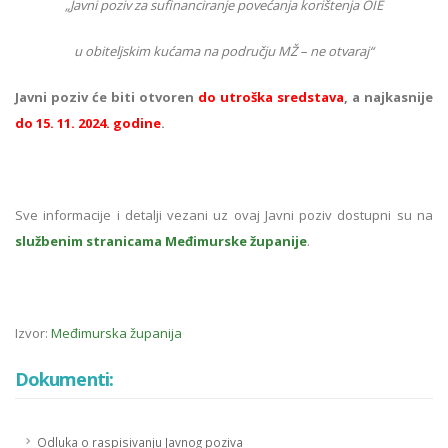
„Javni poziv za sufinanciranje povećanja korištenja OIE
u obiteljskim kućama na području MŽ – ne otvaraj“
Javni poziv će biti otvoren
do utroška sredstava
, a najkasnije
do 15. 11. 2024. godine
.
Sve informacije i detalji vezani uz ovaj Javni poziv dostupni su na
službenim stranicama Međimurske županije
.
Izvor:
Međimurska županija
Dokumenti:
Odluka o raspisivanju Javnog poziva