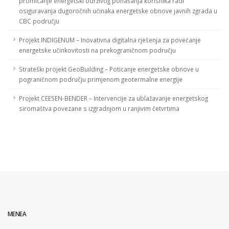
promicanje energetski održivog ponašanja korisnika radi
osiguravanja dugoročnih učinaka energetske obnove javnih zgrada u
CBC području
Projekt INDIGENUM – Inovativna digitalna rješenja za povećanje
energetske učinkovitosti na prekograničnom području
Strateški projekt GeoBuilding – Poticanje energetske obnove u
pograničnom području primjenom geotermalne energije
Projekt CEESEN-BENDER – Intervencije za ublažavanje energetskog
siromaštva povezane s izgradnjom u ranjivim četvrtima
MENEA