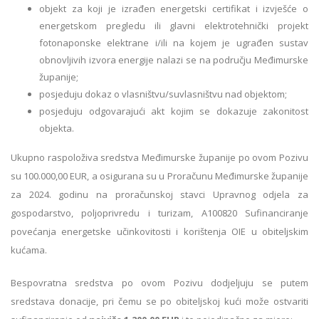
objekt za koji je izrađen energetski certifikat i izvješće o
energetskom pregledu ili glavni elektrotehnički projekt
fotonaponske elektrane i/ili na kojem je ugrađen sustav
obnovljivih izvora energije nalazi se na području Međimurske
županije;
posjeduju dokaz o vlasništvu/suvlasništvu nad objektom;
posjeduju odgovarajući akt kojim se dokazuje zakonitost
objekta.
Ukupno raspoloživa sredstva Međimurske županije po ovom Pozivu
su 100.000,00 EUR, a osigurana su u Proračunu Međimurske županije
za 2024. godinu na proračunskoj stavci Upravnog odjela za
gospodarstvo, poljoprivredu i turizam, A100820 Sufinanciranje
povećanja energetske učinkovitosti i korištenja OIE u obiteljskim
kućama.
Bespovratna sredstva po ovom Pozivu dodjeljuju se putem
sredstava donacije, pri čemu se po obiteljskoj kući može ostvariti