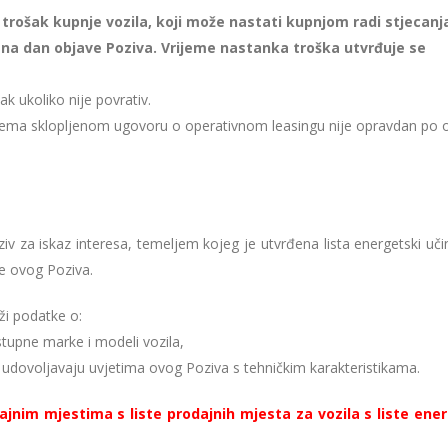
 trošak kupnje vozila, koji može nastati kupnjom radi stjecanj
je na dan objave Poziva. Vrijeme nastanka troška utvrđuje se
k ukoliko nije povrativ.
 prema sklopljenom ugovoru o operativnom leasingu nije opravdan po
 za iskaz interesa, temeljem kojeg je utvrđena lista energetski učin
je ovog Poziva.
ži podatke o:
stupne marke i modeli vozila,
ji udovoljavaju uvjetima ovog Poziva s tehničkim karakteristikama.
dajnim mjestima s liste prodajnih mjesta za vozila s liste ene