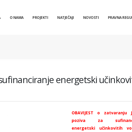
A
O NAMA
PROJEKTI
NATJEČAJI
NOVOSTI
PRAVNA REGU
sufinanciranje energetski učinkovi
OBAVIJEST o zatvaranju 
poziva za sufinanci
energetski učinkovitih vo