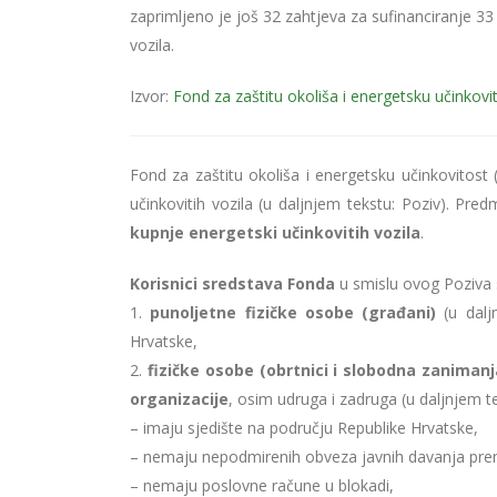
zaprimljeno je još 32 zahtjeva za sufinanciranje 33
vozila.
Izvor:
Fond za zaštitu okoliša i energetsku učinkovi
Fond za zaštitu okoliša i energetsku učinkovitost 
učinkovitih vozila (u daljnjem tekstu: Poziv). Pre
kupnje energetski učinkovitih vozila
.
Korisnici sredstava Fonda
u smislu ovog Poziva 
1.
punoljetne fizičke osobe (građani)
(u daljn
Hrvatske,
2.
fizičke osobe (obrtnici i slobodna zanimanj
organizacije
, osim udruga i zadruga (u daljnjem t
– imaju sjedište na području Republike Hrvatske,
– nemaju nepodmirenih obveza javnih davanja pre
– nemaju poslovne račune u blokadi,