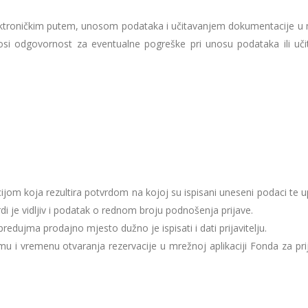
elektroničkim putem, unosom podataka i učitavanjem dokumentacije u
osi odgovornost za eventualne pogreške pri unosu podataka ili uči
ijom koja rezultira potvrdom na kojoj su ispisani uneseni podaci te 
 je vidljiv i podatak o rednom broju podnošenja prijave.
dujma prodajno mjesto dužno je ispisati i dati prijavitelju.
mu i vremenu otvaranja rezervacije u mrežnoj aplikaciji Fonda za pri