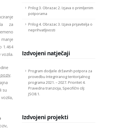
Prilog 3. Obrazac 2. Izjava o primljenim
potporama
iranje
ila za
Prilog 4. Obrazac 3. Izjava prijavitelja o
neprihvatljivosti
remeno
U manje
o 1.464
Izdvojeni natječaji
 vozila.
odine
Program dodjele državnih potpora za
 poziv
.
provedbu Integriranog teritorijalnog
dajna
programa 2021. – 2027. Prioritet 4.
Pravedna tranzicija, Specifični cilj:
i su
JSO8.1.
vozila,
Izdvojeni projekti
e
oziv,