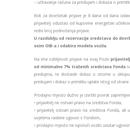
– učitavanje računa za predujam i dokaza o primi
Rok za dovršetak prijave je 8 dana od dana izda
prijavitelj odustao od kupovine energetski učinkov
redni broj podnošenja prijave.
U razdoblju od rezervacije sredstava do dovrš
osim OIB-a i odabira modela vozila.
Na ime ozbiljnosti prijave na ovaj Poziv
prijavite
od minimalno 7% traženih sredstava Fonda
na
predujma, te dostaviti dokaz o istome u sklop
predujam i dokaz o primitku uplate istog od strane
Prodajno mjesto dužno je izvršiti povrat zaprimlje
• prijavitelj ne ostvari pravo na sredstva Fonda,
• prijavitelj ostvari pravo na sredstva Fonda, a
uvjetima raskine ugovor s Fondom,
• prodajno mjesto ne isporuči vozilo unutar ugovore