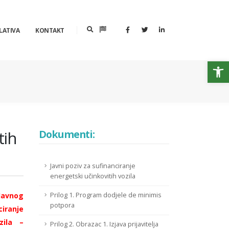
LATIVA
KONTAKT
Op
tih
Dokumenti:
Javni poziv za sufinanciranje
energetski učinkovitih vozila
Javnog
Prilog 1. Program dodjele de minimis
potpora
ranje
zila –
Prilog 2. Obrazac 1. Izjava prijavitelja