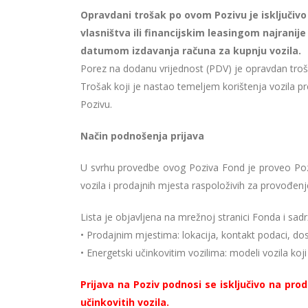
Opravdani trošak po ovom Pozivu je isključivo
vlasništva ili financijskim leasingom najrani
datumom izdavanja računa za kupnju vozila.
Porez na dodanu vrijednost (PDV) je opravdan troša
Trošak koji je nastao temeljem korištenja vozila
Pozivu.
Način podnošenja prijava
U svrhu provedbe ovog Poziva Fond je proveo Poziv
vozila i prodajnih mjesta raspoloživih za provođen
Lista je objavljena na mrežnoj stranici Fonda i sadr
• Prodajnim mjestima: lokacija, kontakt podaci, do
• Energetski učinkovitim vozilima: modeli vozila ko
Prijava na Poziv podnosi se isključivo na pro
učinkovitih vozila.