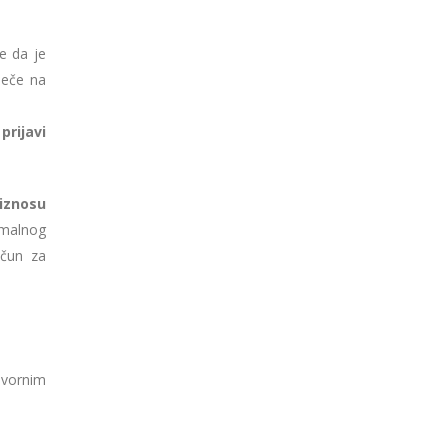
e da je
tječe na
prijavi
 iznosu
imalnog
ačun za
ovornim