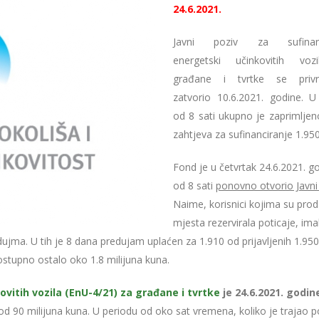
24.6.2021.
Javni poziv za sufinanc
energetski učinkovitih voz
građane i tvrtke se priv
zatvorio 10.6.2021. godine. 
od 8 sati ukupno je zaprimljen
zahtjeva za sufinanciranje 1.950
Fond je u četvrtak 24.6.2021. g
od 8 sati
ponovno otvorio Javni
Naime, korisnici kojima su pro
mjesta rezervirala poticaje, imal
ma. U tih je 8 dana predujam uplaćen za 1.910 od prijavljenih 1.950 
stupno ostalo oko 1.8 milijuna kuna.
ovitih vozila (EnU-4/21) za građane i tvrtke
je 24.6.2021. godin
od 90 milijuna kuna. U periodu od oko sat vremena, koliko je trajao p