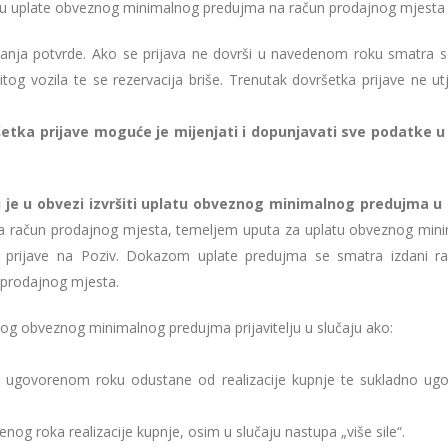
tku uplate obveznog minimalnog predujma na račun prodajnog mjesta
vanja potvrde. Ako se prijava ne dovrši u navedenom roku smatra s
itog vozila te se rezervacija briše. Trenutak dovršetka prijave ne u
etka prijave moguće je mijenjati i dopunjavati sve podatke u 
lj je u obvezi izvršiti uplatu obveznog minimalnog predujma u
 račun prodajnog mjesta, temeljem uputa za uplatu obveznog min
u prijave na Poziv. Dokazom uplate predujma se smatra izdani r
 prodajnog mjesta.
nog obveznog minimalnog predujma prijavitelju u slučaju ako:
li u ugovorenom roku odustane od realizacije kupnje te sukladno ug
nog roka realizacije kupnje, osim u slučaju nastupa „više sile“.