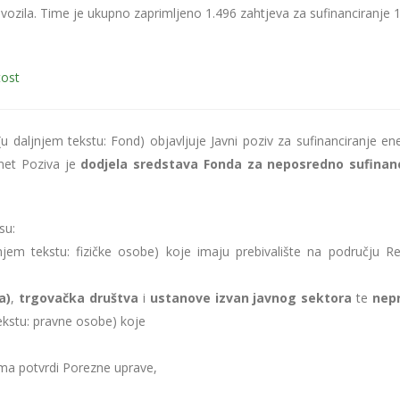
 vozila. Time je ukupno zaprimljeno 1.496 zahtjeva za sufinanciranje 
tost
(u daljnjem tekstu: Fond) objavljuje Javni poziv za sufinanciranje en
dmet Poziva je
dodjela sredstava Fonda za neposredno sufinanc
su:
jem tekstu: fizičke osobe) koje imaju prebivalište na području Re
a)
,
trgovačka društva
i
ustanove izvan javnog sektora
te
nepr
ekstu: pravne osobe) koje
ma potvrdi Porezne uprave,