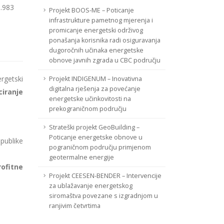
1.983
Projekt BOOS-ME – Poticanje
infrastrukture pametnog mjerenja i
promicanje energetski održivog
ponašanja korisnika radi osiguravanja
dugoročnih učinaka energetske
obnove javnih zgrada u CBC području
ergetski
Projekt INDIGENUM – Inovativna
digitalna rješenja za povećanje
iranje
energetske učinkovitosti na
prekograničnom području
Strateški projekt GeoBuilding –
Poticanje energetske obnove u
publike
pograničnom području primjenom
geotermalne energije
ofitne
Projekt CEESEN-BENDER – Intervencije
za ublažavanje energetskog
siromaštva povezane s izgradnjom u
ranjivim četvrtima