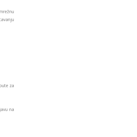
 mrežnu
tavanju
upute za
javu na