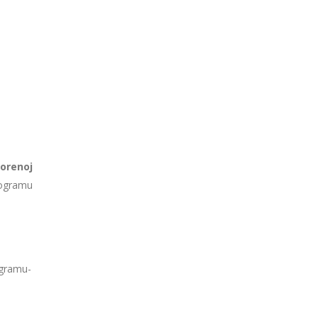
orenoj
rogramu
ogramu-