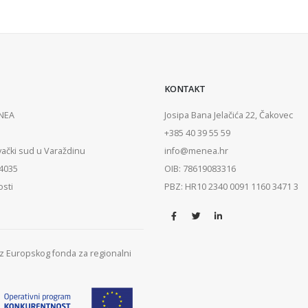
KONTAKT
ENEA
Josipa Bana Jelačića 22, Čakovec
+385 40 39 55 59
vački sud u Varaždinu
info@menea.hr
84035
OIB: 78619083316
osti
PBZ: HR10 2340 0091 1160 3471 3
 iz Europskog fonda za regionalni