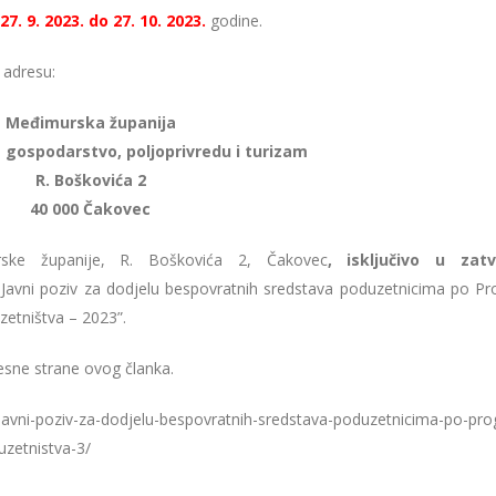
27. 9. 2023. do 27. 10. 2023.
godine.
 adresu:
Međimurska županija
a gospodarstvo, poljoprivredu i turizam
R. Boškovića 2
40 000 Čakovec
ske županije, R. Boškovića 2, Čakovec
, isključivo
u
zatv
 Javni poziv za dodjelu bespovratnih sredstava poduzetnicima po P
zetništva – 2023”.
esne strane ovog članka.
/javni-poziv-za-dodjelu-bespovratnih-sredstava-poduzetnicima-po-pr
uzetnistva-3/