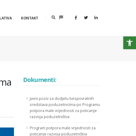
LATIVA
KONTAKT
Op
ima
Dokumenti:
Javni poziv za dodjelu bespovratnih
sredstava poduzetnicima po Programu
potpora male vrijednosti za poticanje
razvoja poduzetništva
Program potpora male vrijednosti za
poticanje razvoja poduzetništva