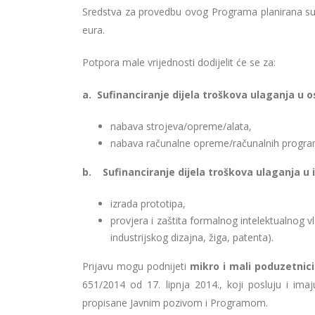
Sredstva za provedbu ovog Programa planirana su
eura.
Potpora male vrijednosti dodijelit će se za:
a. Sufinanciranje dijela troškova ulaganja u 
nabava strojeva/opreme/alata,
nabava računalne opreme/računalnih programa
b. Sufinanciranje dijela troškova ulaganja u is
izrada prototipa,
provjera i zaštita formalnog intelektualnog 
industrijskog dizajna, žiga, patenta).
Prijavu mogu podnijeti
mikro i mali poduzetnici
651/2014 od 17. lipnja 2014., koji posluju i ima
propisane Javnim pozivom i Programom.