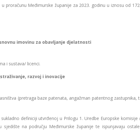
 u proračunu Međimurske županije za 2023. godinu u iznosu od 172
osnovnu imovinu za obavljanje djelatnosti
 i sustava/ licenci.
traživanje, razvoj i inovacije
vlasništva (pretraga baze patenata, angažman patentnog zastupnika, t
sukladno definiciji utvrđenoj u Prilogu 1. Uredbe Europske komisije 
ju sjedište na području Međimurske županije te ispunjavaju ostale