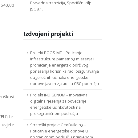
Pravedna tranzicija, Specifični cilj:
.540,00
JSO8.1.
Izdvojeni projekti
Projekt BOOS-ME – Poticanje
infrastrukture pametnog mjerenja i
promicanje energetski održivog
ponašanja korisnika radi osiguravanja
dugoročnih učinaka energetske
obnove javnih zgrada u CBC području
Projekt INDIGENUM – Inovativna
roškovi
digitalna rješenja za povećanje
energetske učinkovitosti na
prekograničnom području
(EU) br.
 uvjete
Strateški projekt GeoBuilding –
Poticanje energetske obnove u
pograničnom području primjenom