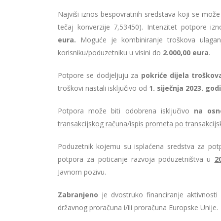
Najviši iznos bespovratnih sredstava koji se može 
tečaj konverzije 7,53450). Intenzitet potpore iz
eura.
Moguće je kombiniranje troškova ulagan
korisniku/poduzetniku u visini do
2.000,00 eura
.
Potpore se dodjeljuju za
pokriće dijela troško
troškovi nastali isključivo od
1. siječnja 2023. god
Potpora može biti odobrena isključivo
na osno
transakcijskog računa/ispis prometa po transakcij
Poduzetnik kojemu su isplaćena sredstva za po
potpora za poticanje razvoja poduzetništva u
2
Javnom pozivu.
Zabranjeno
je dvostruko financiranje aktivnosti 
državnog proračuna i/ili proračuna Europske Unije.