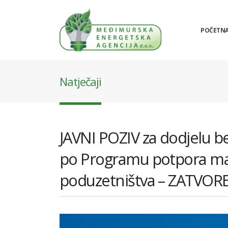
POČETN
Natječaji
JAVNI POZIV za dodjelu 
po Programu potpora male
poduzetništva – ZATVOR