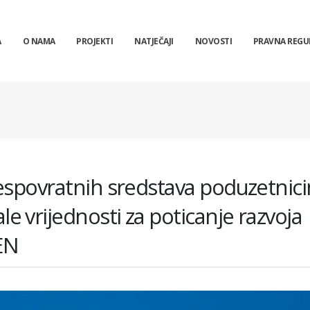
A
O NAMA
PROJEKTI
NATJEČAJI
NOVOSTI
PRAVNA REGU
bespovratnih sredstava poduzetnic
 vrijednosti za poticanje razvoja
EN