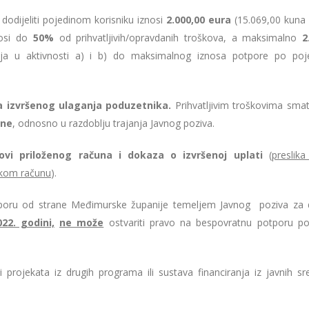
dodijeliti pojedinom korisniku iznosi
2.000,00 eura
(15.069,00 kuna –
nosi do
50%
od prihvatljivih/opravdanih troškova, a maksimalno
2
ja u aktivnosti a) i b) do maksimalnog iznosa potpore po po
va izvršenog ulaganja poduzetnika.
Prihvatljivim troškovima smat
ine
, odnosno u razdoblju trajanja Javnog poziva.
vi priloženog računa i dokaza o izvršenoj uplati
(
preslika
skom računu
).
tporu od strane Međimurske županije temeljem Javnog poziva za 
022. godini,
ne može
ostvariti pravo na bespovratnu potporu 
i projekata iz drugih programa ili sustava financiranja iz javnih sr