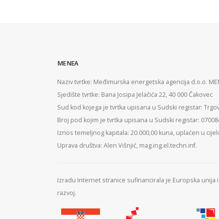
MENEA
Naziv tvrtke: Međimurska energetska agencija d.o.o. M
Sjedište tvrtke: Bana Josipa Jelačića 22, 40 000 Čakovec
Sud kod kojega je tvrtka upisana u Sudski registar: Trgo
Broj pod kojim je tvrtka upisana u Sudski registar: 0700
Iznos temeljnog kapitala: 20.000,00 kuna, uplaćen u cijel
Uprava društva: Alen Višnjić, mag.ing.el.techn.inf.
Izradu Internet stranice sufinancirala je Europska unija
razvoj.