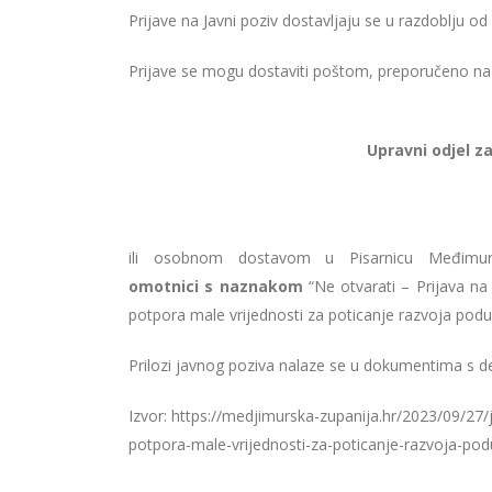
Prijave na Javni poziv dostavljaju se u razdoblju od
Prijave se mogu dostaviti poštom, preporučeno na
Upravni odjel z
ili osobnom dostavom u Pisarnicu Međimur
omotnici
s
naznakom
“Ne otvarati – Prijava na
potpora male vrijednosti za poticanje razvoja podu
Prilozi javnog poziva nalaze se u dokumentima s d
Izvor: https://medjimurska-zupanija.hr/2023/09/27
potpora-male-vrijednosti-za-poticanje-razvoja-pod