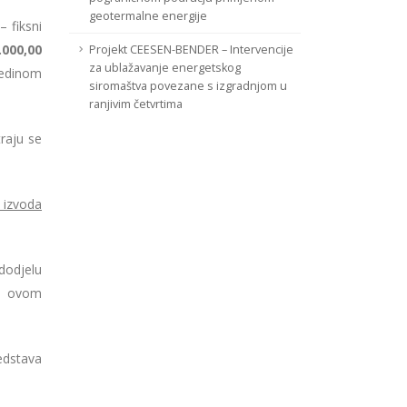
geotermalne energije
 fiksni
.000,00
Projekt CEESEN-BENDER – Intervencije
za ublažavanje energetskog
jedinom
siromaštva povezane s izgradnjom u
ranjivim četvrtima
raju se
 izvoda
dodjelu
po ovom
edstava