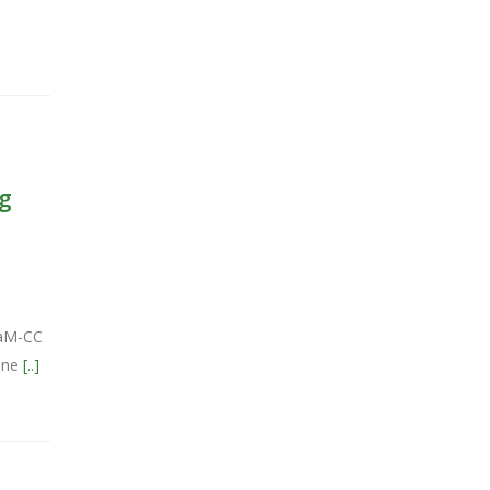
og
laM-CC
alne
[..]