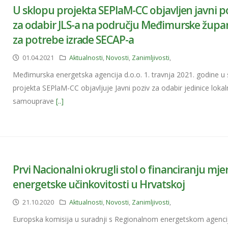
U sklopu projekta SEPlaM-CC objavljen javni p
za odabir JLS-a na području Međimurske župa
za potrebe izrade SECAP-a
01.04.2021
Aktualnosti
,
Novosti
,
Zanimljivosti
,
Međimurska energetska agencija d.o.o. 1. travnja 2021. godine u
projekta SEPlaM-CC objavljuje Javni poziv za odabir jedinice loka
samouprave
[..]
Prvi Nacionalni okrugli stol o financiranju mje
energetske učinkovitosti u Hrvatskoj
21.10.2020
Aktualnosti
,
Novosti
,
Zanimljivosti
,
Europska komisija u suradnji s Regionalnom energetskom agenc