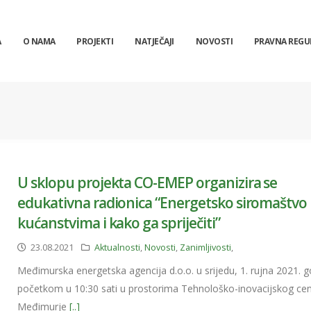
A
O NAMA
PROJEKTI
NATJEČAJI
NOVOSTI
PRAVNA REGU
U sklopu projekta CO-EMEP organizira se
edukativna radionica “Energetsko siromaštvo
kućanstvima i kako ga spriječiti”
23.08.2021
Aktualnosti
,
Novosti
,
Zanimljivosti
,
Međimurska energetska agencija d.o.o. u srijedu, 1. rujna 2021. g
početkom u 10:30 sati u prostorima Tehnološko-inovacijskog cen
Međimurje
[..]