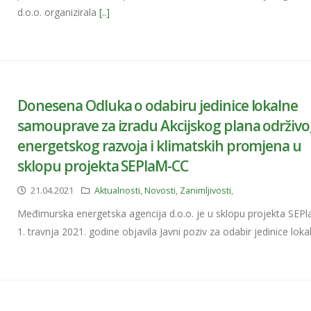
d.o.o. organizirala
[..]
Donesena Odluka o odabiru jedinice lokalne
samouprave za izradu Akcijskog plana održiv
energetskog razvoja i klimatskih promjena u
sklopu projekta SEPlaM-CC
21.04.2021
Aktualnosti
,
Novosti
,
Zanimljivosti
,
Međimurska energetska agencija d.o.o. je u sklopu projekta SEP
1. travnja 2021. godine objavila Javni poziv za odabir jedinice lok