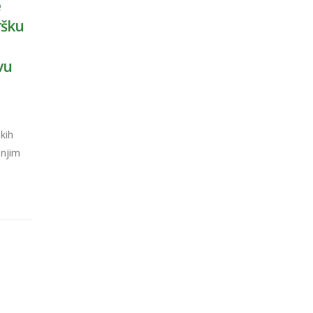
e
ršku
vu
kih
anjim