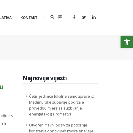
LATIVA
KONTAKT
Op
Najnovije vijesti
 u
Četiri jedinice lokalne samouprave iz
Međimurske županije podržale
provedbu mjera za suzbijanje
energetskog siromaštva
odine s
tra
Otvoreni “Javni poziv za poticanje
korištenja obnovljivih izvora energije i