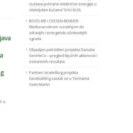
sustava pohrane električne energije u
obiteljskim kućama” EnU-6/26.
BOOS-ME i CEESEN-BENDER:
Međunarodnom suradnjom do
zdravijih i energetski učinkovitijih
java
zgrada
Objavljen peti bilten projekta Danube
ka
GeoHeCo – pregled ključnih aktivnosti i
ostvarenih rezultata
og
Partneri strateškog projekta
GeoBuilding sastali se u Termama
Sveti Martin
e u