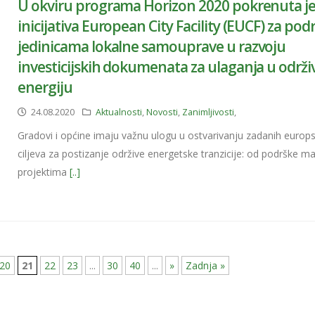
U okviru programa Horizon 2020 pokrenuta j
inicijativa European City Facility (EUCF) za pod
jedinicama lokalne samouprave u razvoju
investicijskih dokumenata za ulaganja u održi
energiju
24.08.2020
Aktualnosti
,
Novosti
,
Zanimljivosti
,
Gradovi i općine imaju važnu ulogu u ostvarivanju zadanih europs
ciljeva za postizanje održive energetske tranzicije: od podrške m
projektima
[..]
20
21
22
23
...
30
40
...
»
Zadnja »