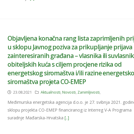
Objavljena konačna rang lista zaprimljenih pri
u sklopu Javnog poziva za prikupljanje prijava
zainteresiranih građana – vlasnika ili suvlasni
obiteljskih kuća s ciljem procjene rizika od
energetskog siromaštva i/ili razine energetsk
siromaštva projeta CO-EMEP
23.08.2021
Aktualnosti
,
Novosti
,
Zanimljivosti
,
Međimurska energetska agencija d.o.o. je 27. svibnja 2021. godin
sklopu projekta CO-EMEP financiranog iz Interreg V-A Programa
suradnje Mađarska-Hrvatska
[..]