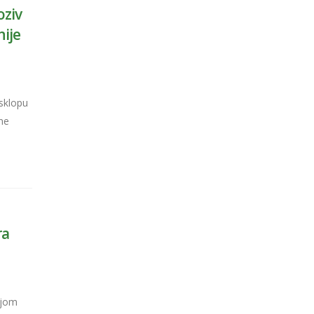
oziv
nije
 sklopu
lne
ra
ijom