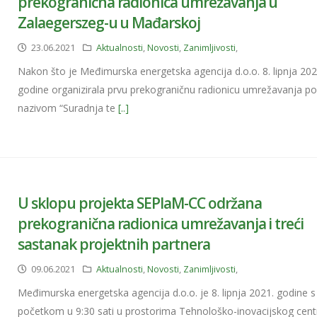
prekogranična radionica umrežavanja u
Zalaegerszeg-u u Mađarskoj
23.06.2021
Aktualnosti
,
Novosti
,
Zanimljivosti
,
Nakon što je Međimurska energetska agencija d.o.o. 8. lipnja 20
godine organizirala prvu prekograničnu radionicu umrežavanja p
nazivom “Suradnja te
[..]
U sklopu projekta SEPlaM-CC održana
prekogranična radionica umrežavanja i treći
sastanak projektnih partnera
09.06.2021
Aktualnosti
,
Novosti
,
Zanimljivosti
,
Međimurska energetska agencija d.o.o. je 8. lipnja 2021. godine s
početkom u 9:30 sati u prostorima Tehnološko-inovacijskog cent