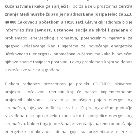
kućanstvima i kako ga spriječiti”
održala se u prostorima
Centra
znanja Međimurske županije
na adresi
Bana Josipa Jelačića 22B,
40 000 Čakovec
s
početkom u 10:30 sati
. Glavni cilj radionice bio je
informirati
širu javnost, ustanove socijalne skrbi i građane
o
problematici energetskog siromaštva, potencijalnim mjerama za
njegovo ublažavanje kao i mjerama za povećanje energetske
učinkovitosti u energetski siromašnim kućanstvima kako bi povećati
njihovo znanje i svijest o postojanju ovog problema s kojim se danas
susreće sve veći broj građana.
Tijekom radionice prezentiran je projekt CO-EMEP, aktivnosti
projekta i očekivani rezultati koji će nastati implementacijom
projektnih aktivnosti. Ukratko je pojašnjen pojam energetskog
siromaštva, njegova definicija za HU-HR prekogranično područje
razrađena u sklopu projekta kao i uzroci i posljedice energetskog
siromaštva. Nakon toga je održana prezentacija na temu poboljšanja
energetske učinkovitosti doma gdje su prezentirane mjere s