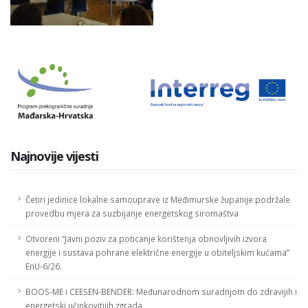
Najnovije vijesti
Četiri jedinice lokalne samouprave iz Međimurske županije podržale
provedbu mjera za suzbijanje energetskog siromaštva
Otvoreni “Javni poziv za poticanje korištenja obnovljivih izvora
energije i sustava pohrane električne energije u obiteljskim kućama”
EnU-6/26.
BOOS-ME i CEESEN-BENDER: Međunarodnom suradnjom do zdravijih i
energetski učinkovitijih zgrada