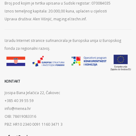
Broj pod kojim je tvrtka upisana u Sudski registar: 070084035
Iznos temeljnog kapitala: 20.000,00 kuna, uplaćen u cijelosti
Uprava društva: Alen Višnjić, mag.ing.el.techn.inf.
Izradu Internet stranice sufinancirala je Europska unija iz Europskog
fonda za regionalni razvoj.
KONTAKT
Josipa Bana Jelačića 22, Čakovec
+385 40 39 55 59
info@menea.hr
OIB: 78619083316
PBZ: HR10 2340 0091 1160 3471 3