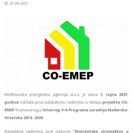
01.09.2021
Međimurska energetska agencija d.o.o. je dana
1. rujna 2021.
godine
održala prvu edukativnu radionicu u sklopu
projekta CO-
EMEP
financiranog iz
Interreg V-A Programa suradnje Mađarska-
Hrvatska 2014.-2020.
Navedena radionica pod nazivom
“Energetsko siromaštvo u