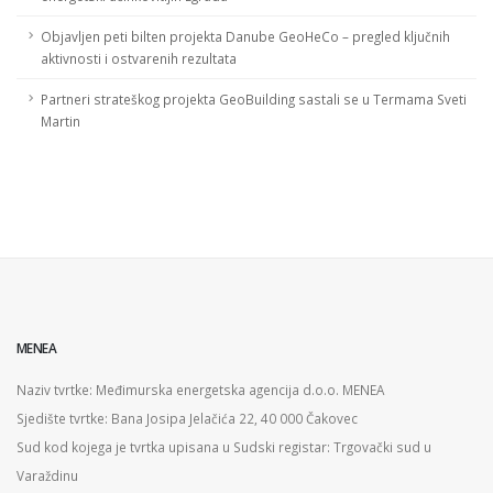
Objavljen peti bilten projekta Danube GeoHeCo – pregled ključnih
aktivnosti i ostvarenih rezultata
Partneri strateškog projekta GeoBuilding sastali se u Termama Sveti
Martin
MENEA
Naziv tvrtke: Međimurska energetska agencija d.o.o. MENEA
Sjedište tvrtke: Bana Josipa Jelačića 22, 40 000 Čakovec
Sud kod kojega je tvrtka upisana u Sudski registar: Trgovački sud u
Varaždinu