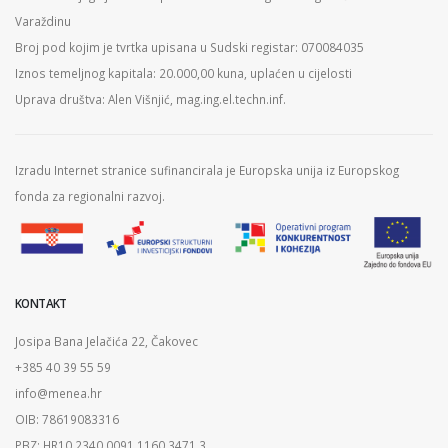
Varaždinu
Broj pod kojim je tvrtka upisana u Sudski registar: 070084035
Iznos temeljnog kapitala: 20.000,00 kuna, uplaćen u cijelosti
Uprava društva: Alen Višnjić, mag.ing.el.techn.inf.
Izradu Internet stranice sufinancirala je Europska unija iz Europskog
fonda za regionalni razvoj.
KONTAKT
Josipa Bana Jelačića 22, Čakovec
+385 40 39 55 59
info@menea.hr
OIB: 78619083316
PBZ: HR10 2340 0091 1160 3471 3