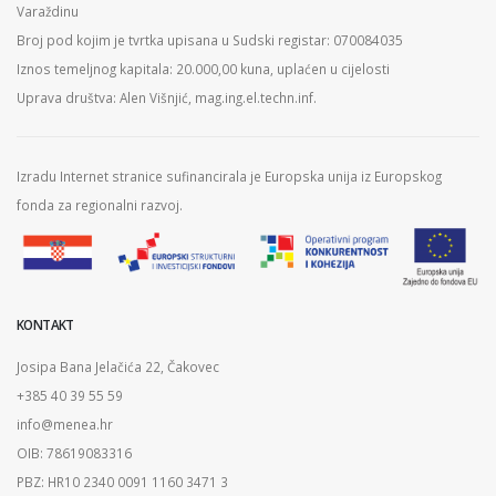
Varaždinu
Broj pod kojim je tvrtka upisana u Sudski registar: 070084035
Iznos temeljnog kapitala: 20.000,00 kuna, uplaćen u cijelosti
Uprava društva: Alen Višnjić, mag.ing.el.techn.inf.
Izradu Internet stranice sufinancirala je Europska unija iz Europskog
fonda za regionalni razvoj.
KONTAKT
Josipa Bana Jelačića 22, Čakovec
+385 40 39 55 59
info@menea.hr
OIB: 78619083316
PBZ: HR10 2340 0091 1160 3471 3