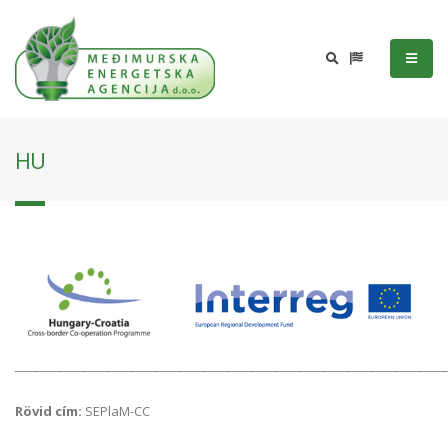
HU
________________________________________________________________________
Rövid cím:
SEPlaM-CC