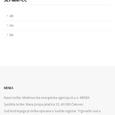
HR
HU
EN
MENEA
Naziv tvrtke: Međimurska energetska agencija d.o.o. MENEA
Sjedište tvrtke: Bana Josipa Jelačića 22, 40 000 Čakovec
Sud kod kojega je tvrtka upisana u Sudski registar: Trgovački sud u